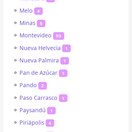
⚬
Melo
4
⚬
Minas
5
⚬
Montevideo
93
⚬
Nueva Helvecia
1
⚬
Nueva Palmira
1
⚬
Pan de Azúcar
1
⚬
Pando
2
⚬
Paso Carrasco
1
⚬
Paysandú
1
⚬
Piriápolis
4