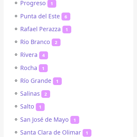
⚬
Progreso
1
⚬
Punta del Este
6
⚬
Rafael Perazza
1
⚬
Rio Branco
2
⚬
Rivera
4
⚬
Rocha
1
⚬
Río Grande
1
⚬
Salinas
2
⚬
Salto
1
⚬
San José de Mayo
1
⚬
Santa Clara de Olimar
1