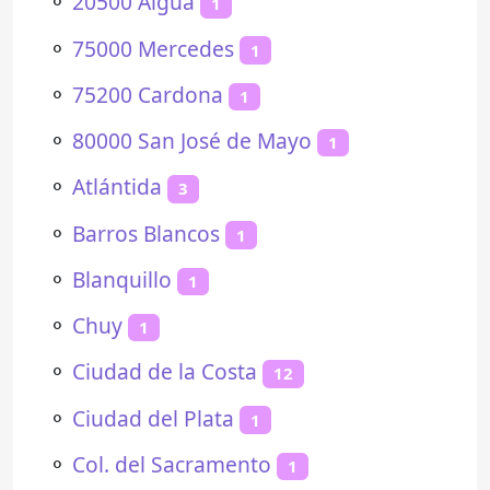
⚬
20500 Aiguá
1
⚬
75000 Mercedes
1
⚬
75200 Cardona
1
⚬
80000 San José de Mayo
1
⚬
Atlántida
3
⚬
Barros Blancos
1
⚬
Blanquillo
1
⚬
Chuy
1
⚬
Ciudad de la Costa
12
⚬
Ciudad del Plata
1
⚬
Col. del Sacramento
1