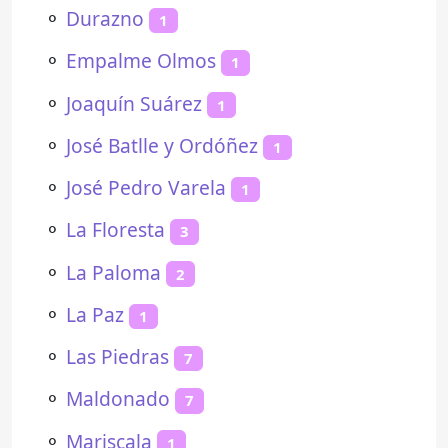
⚬
Durazno
1
⚬
Empalme Olmos
1
⚬
Joaquín Suárez
1
⚬
José Batlle y Ordóñez
1
⚬
José Pedro Varela
1
⚬
La Floresta
3
⚬
La Paloma
2
⚬
La Paz
1
⚬
Las Piedras
7
⚬
Maldonado
7
⚬
Mariscala
1