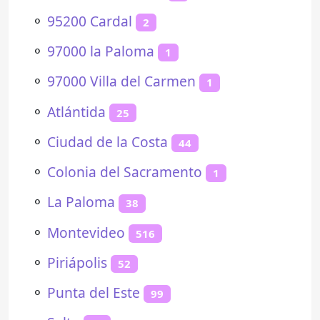
⚬
95200 Cardal
2
⚬
97000 la Paloma
1
⚬
97000 Villa del Carmen
1
⚬
Atlántida
25
⚬
Ciudad de la Costa
44
⚬
Colonia del Sacramento
1
⚬
La Paloma
38
⚬
Montevideo
516
⚬
Piriápolis
52
⚬
Punta del Este
99