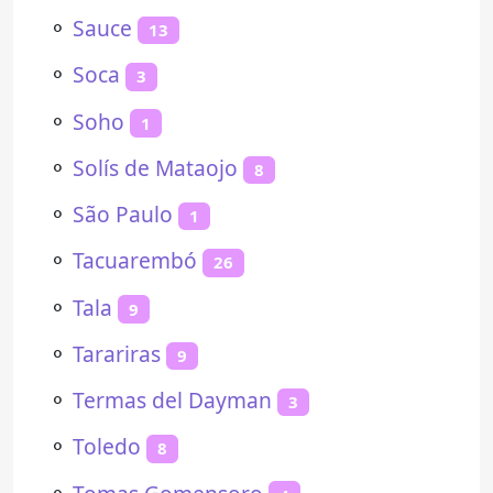
⚬
Sauce
13
⚬
Soca
3
⚬
Soho
1
⚬
Solís de Mataojo
8
⚬
São Paulo
1
⚬
Tacuarembó
26
⚬
Tala
9
⚬
Tarariras
9
⚬
Termas del Dayman
3
⚬
Toledo
8