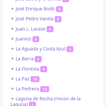
⚬
José Enrique Rodó
6
⚬
José Pedro Varela
8
⚬
Juan L. Lacaze
9
⚬
Juanicó
5
⚬
La Aguada y Costa Azul
2
⚬
La Barra
2
⚬
La Floresta
9
⚬
La Paz
15
⚬
La Pedrera
12
⚬
Laguna de Rocha (rincon de la
Laguna)
1