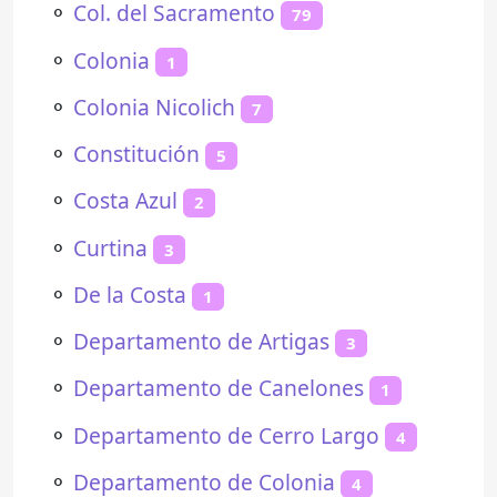
⚬
Col. del Sacramento
79
⚬
Colonia
1
⚬
Colonia Nicolich
7
⚬
Constitución
5
⚬
Costa Azul
2
⚬
Curtina
3
⚬
De la Costa
1
⚬
Departamento de Artigas
3
⚬
Departamento de Canelones
1
⚬
Departamento de Cerro Largo
4
⚬
Departamento de Colonia
4