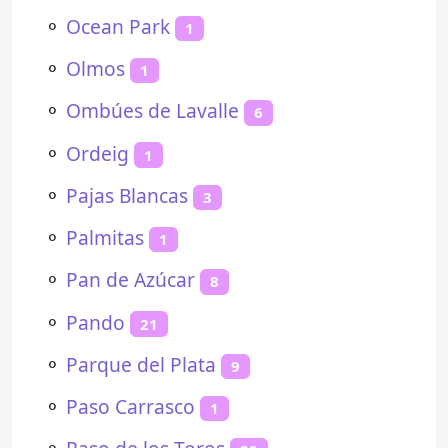
⚬
Ocean Park
1
⚬
Olmos
1
⚬
Ombúes de Lavalle
6
⚬
Ordeig
1
⚬
Pajas Blancas
3
⚬
Palmitas
1
⚬
Pan de Azúcar
8
⚬
Pando
21
⚬
Parque del Plata
9
⚬
Paso Carrasco
1