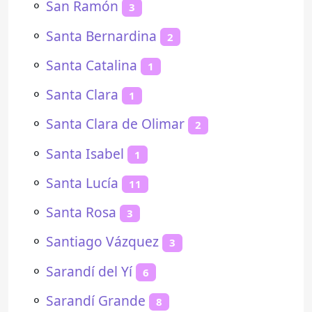
⚬
San Ramón
3
⚬
Santa Bernardina
2
⚬
Santa Catalina
1
⚬
Santa Clara
1
⚬
Santa Clara de Olimar
2
⚬
Santa Isabel
1
⚬
Santa Lucía
11
⚬
Santa Rosa
3
⚬
Santiago Vázquez
3
⚬
Sarandí del Yí
6
⚬
Sarandí Grande
8