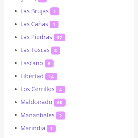
⚬
Las Brujas
1
⚬
Las Cañas
1
⚬
Las Piedras
37
⚬
Las Toscas
8
⚬
Lascano
8
⚬
Libertad
14
⚬
Los Cerrillos
4
⚬
Maldonado
60
⚬
Manantiales
2
⚬
Marindia
1