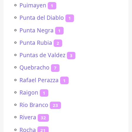
⚬
Puimayen
1
⚬
Punta del Diablo
1
⚬
Punta Negra
1
⚬
Punta Rubia
2
⚬
Puntas de Valdez
3
⚬
Quebracho
7
⚬
Rafael Perazza
1
⚬
Raigon
1
⚬
Rio Branco
23
⚬
Rivera
32
⚬
Rocha
21