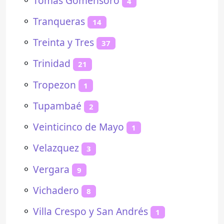
⚬
Tomas Gomensoro
4
⚬
Tranqueras
14
⚬
Treinta y Tres
37
⚬
Trinidad
21
⚬
Tropezon
1
⚬
Tupambaé
2
⚬
Veinticinco de Mayo
1
⚬
Velazquez
3
⚬
Vergara
9
⚬
Vichadero
8
⚬
Villa Crespo y San Andrés
1