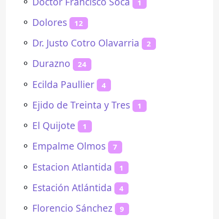
⚬
Doctor Francisco Soca
1
⚬
Dolores
12
⚬
Dr. Justo Cotro Olavarria
2
⚬
Durazno
24
⚬
Ecilda Paullier
4
⚬
Ejido de Treinta y Tres
1
⚬
El Quijote
1
⚬
Empalme Olmos
7
⚬
Estacion Atlantida
1
⚬
Estación Atlántida
4
⚬
Florencio Sánchez
9