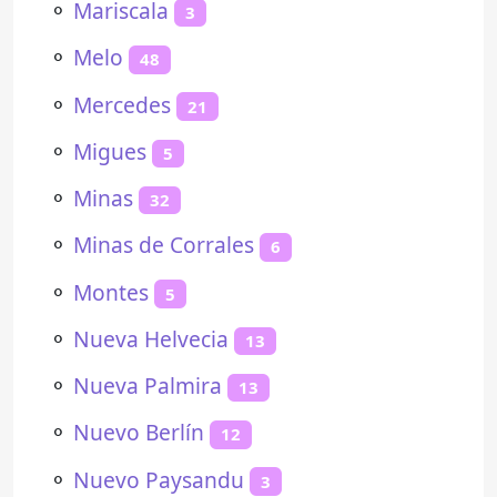
⚬
Mariscala
3
⚬
Melo
48
⚬
Mercedes
21
⚬
Migues
5
⚬
Minas
32
⚬
Minas de Corrales
6
⚬
Montes
5
⚬
Nueva Helvecia
13
⚬
Nueva Palmira
13
⚬
Nuevo Berlín
12
⚬
Nuevo Paysandu
3