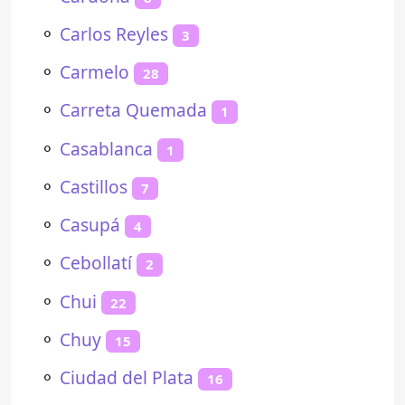
⚬
Carlos Reyles
3
⚬
Carmelo
28
⚬
Carreta Quemada
1
⚬
Casablanca
1
⚬
Castillos
7
⚬
Casupá
4
⚬
Cebollatí
2
⚬
Chui
22
⚬
Chuy
15
⚬
Ciudad del Plata
16