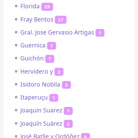
⚬
Florida
29
⚬
Fray Bentos
27
⚬
Gral. Jose Gervasio Artigas
1
⚬
Guernica
1
⚬
Guichón
7
⚬
Hervidero y
2
⚬
Isidoro Noblía
3
⚬
Itaperuçu
1
⚬
Joaquin Suarez
1
⚬
Joaquín Suárez
3
⚬
José Batlle y Ordóñez
6