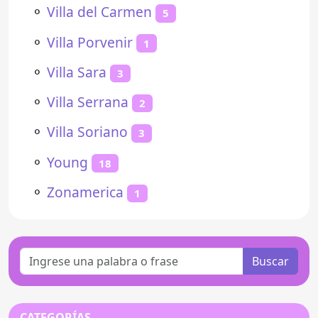
⚬
Villa del Carmen
5
⚬
Villa Porvenir
1
⚬
Villa Sara
3
⚬
Villa Serrana
2
⚬
Villa Soriano
3
⚬
Young
18
⚬
Zonamerica
1
Buscar
CATEGORÍAS