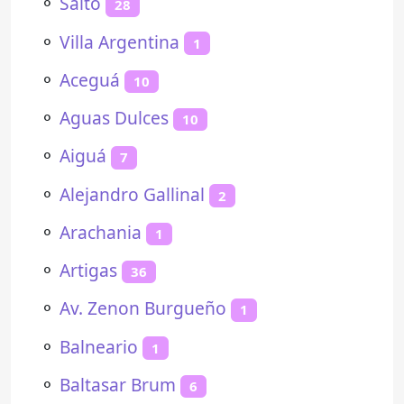
⚬
Salto
28
⚬
Villa Argentina
1
⚬
Aceguá
10
⚬
Aguas Dulces
10
⚬
Aiguá
7
⚬
Alejandro Gallinal
2
⚬
Arachania
1
⚬
Artigas
36
⚬
Av. Zenon Burgueño
1
⚬
Balneario
1
⚬
Baltasar Brum
6