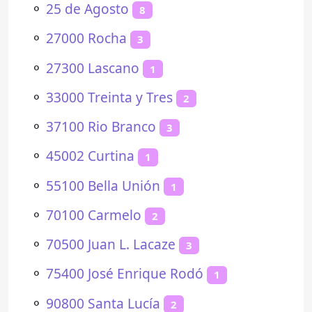
⚬
25 de Agosto
8
⚬
27000 Rocha
3
⚬
27300 Lascano
1
⚬
33000 Treinta y Tres
2
⚬
37100 Rio Branco
3
⚬
45002 Curtina
1
⚬
55100 Bella Unión
1
⚬
70100 Carmelo
2
⚬
70500 Juan L. Lacaze
3
⚬
75400 José Enrique Rodó
1
⚬
90800 Santa Lucía
2