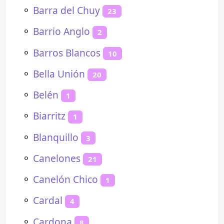
⚬
Barra del Chuy
23
⚬
Barrio Anglo
2
⚬
Barros Blancos
10
⚬
Bella Unión
20
⚬
Belén
1
⚬
Biarritz
1
⚬
Blanquillo
3
⚬
Canelones
21
⚬
Canelón Chico
1
⚬
Cardal
4
⚬
Cardona
8