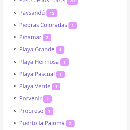
⚬
Paso de los Toros
20
⚬
Paysandú
45
⚬
Piedras Coloradas
1
⚬
Pinamar
2
⚬
Playa Grande
1
⚬
Playa Hermosa
1
⚬
Playa Pascual
1
⚬
Playa Verde
1
⚬
Porvenir
2
⚬
Progreso
1
⚬
Puerto la Paloma
2