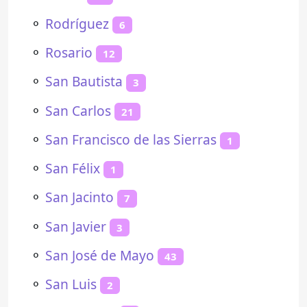
⚬
Rodríguez
6
⚬
Rosario
12
⚬
San Bautista
3
⚬
San Carlos
21
⚬
San Francisco de las Sierras
1
⚬
San Félix
1
⚬
San Jacinto
7
⚬
San Javier
3
⚬
San José de Mayo
43
⚬
San Luis
2