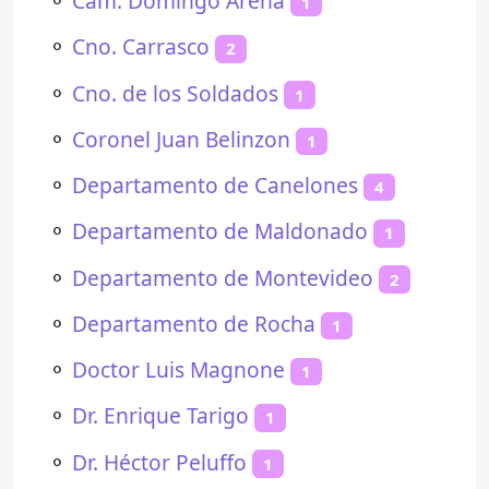
⚬
Cam. Domingo Arena
1
⚬
Cno. Carrasco
2
⚬
Cno. de los Soldados
1
⚬
Coronel Juan Belinzon
1
⚬
Departamento de Canelones
4
⚬
Departamento de Maldonado
1
⚬
Departamento de Montevideo
2
⚬
Departamento de Rocha
1
⚬
Doctor Luis Magnone
1
⚬
Dr. Enrique Tarigo
1
⚬
Dr. Héctor Peluffo
1