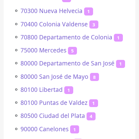
⚬
70300 Nueva Helvecia
1
⚬
70400 Colonia Valdense
3
⚬
70800 Departamento de Colonia
1
⚬
75000 Mercedes
5
⚬
80000 Departamento de San José
1
⚬
80000 San José de Mayo
8
⚬
80100 Libertad
1
⚬
80100 Puntas de Valdez
1
⚬
80500 Ciudad del Plata
4
⚬
90000 Canelones
1