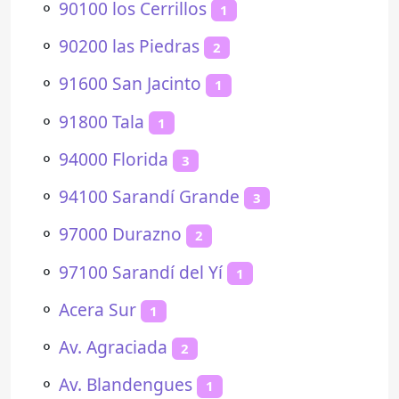
⚬
90100 los Cerrillos
1
⚬
90200 las Piedras
2
⚬
91600 San Jacinto
1
⚬
91800 Tala
1
⚬
94000 Florida
3
⚬
94100 Sarandí Grande
3
⚬
97000 Durazno
2
⚬
97100 Sarandí del Yí
1
⚬
Acera Sur
1
⚬
Av. Agraciada
2
⚬
Av. Blandengues
1