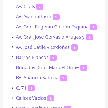
⚬
Av. Cibils
2
⚬
Av. Giannattasio
1
⚬
Av. Gral. Eugenio Garzón Esquina
1
⚬
Av. Gral. Jose Gervasio Artigas y
1
⚬
Av. José Batlle y Ordoñez
1
⚬
Barros Blancos
1
⚬
Brigadier Gral. Manuel Oribe
1
⚬
Bv. Aparicio Saravía
2
⚬
C. 71
1
⚬
Calices Vacios
3