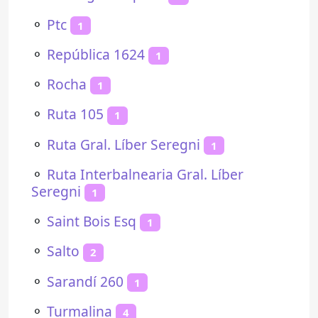
⚬
Ptc
1
⚬
República 1624
1
⚬
Rocha
1
⚬
Ruta 105
1
⚬
Ruta Gral. Líber Seregni
1
⚬
Ruta Interbalnearia Gral. Líber
Seregni
1
⚬
Saint Bois Esq
1
⚬
Salto
2
⚬
Sarandí 260
1
⚬
Turmalina
4