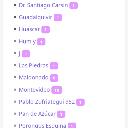
⚬
Dr. Santiago Carsin
1
⚬
Guadalquivir
1
⚬
Huascar
1
⚬
Hum y
1
⚬
J
1
⚬
Las Piedras
1
⚬
Maldonado
6
⚬
Montevideo
10
⚬
Pablo Zufriategui 952
1
⚬
Pan de Azúcar
1
⚬
Porongos Esquina
1