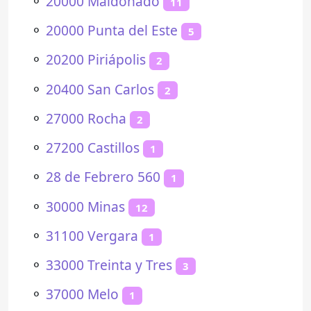
⚬
20000 Maldonado
11
⚬
20000 Punta del Este
5
⚬
20200 Piriápolis
2
⚬
20400 San Carlos
2
⚬
27000 Rocha
2
⚬
27200 Castillos
1
⚬
28 de Febrero 560
1
⚬
30000 Minas
12
⚬
31100 Vergara
1
⚬
33000 Treinta y Tres
3
⚬
37000 Melo
1