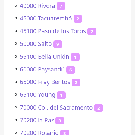
⚬
40000 Rivera
7
⚬
45000 Tacuarembó
2
⚬
45100 Paso de los Toros
2
⚬
50000 Salto
9
⚬
55100 Bella Unión
1
⚬
60000 Paysandú
6
⚬
65000 Fray Bentos
2
⚬
65100 Young
1
⚬
70000 Col. del Sacramento
2
⚬
70200 la Paz
3
⚬
70200 Rosario
2