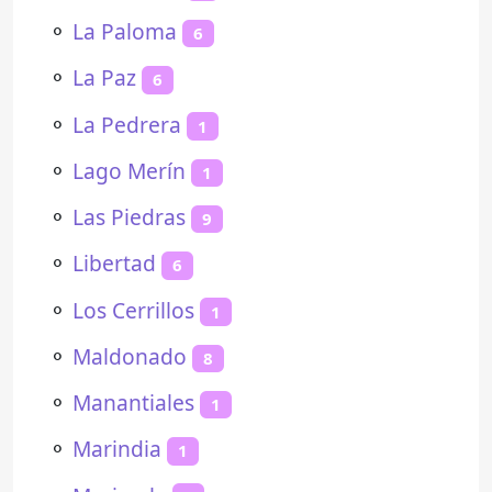
⚬
La Paloma
6
⚬
La Paz
6
⚬
La Pedrera
1
⚬
Lago Merín
1
⚬
Las Piedras
9
⚬
Libertad
6
⚬
Los Cerrillos
1
⚬
Maldonado
8
⚬
Manantiales
1
⚬
Marindia
1