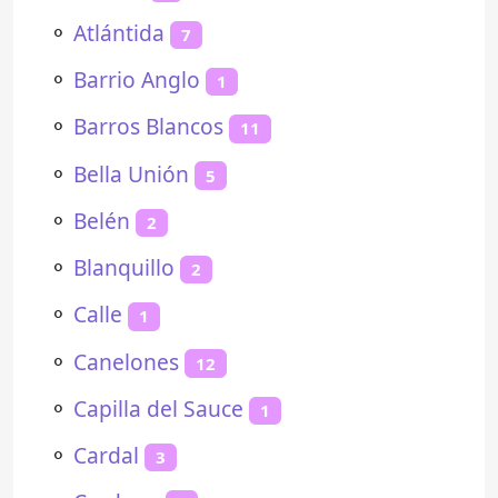
⚬
Atlántida
7
⚬
Barrio Anglo
1
⚬
Barros Blancos
11
⚬
Bella Unión
5
⚬
Belén
2
⚬
Blanquillo
2
⚬
Calle
1
⚬
Canelones
12
⚬
Capilla del Sauce
1
⚬
Cardal
3