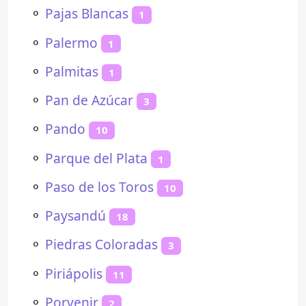
⚬
Pajas Blancas
1
⚬
Palermo
1
⚬
Palmitas
1
⚬
Pan de Azúcar
3
⚬
Pando
10
⚬
Parque del Plata
1
⚬
Paso de los Toros
10
⚬
Paysandú
18
⚬
Piedras Coloradas
3
⚬
Piriápolis
11
⚬
Porvenir
2