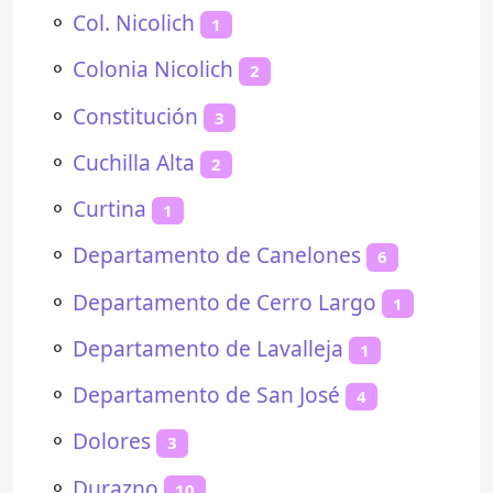
⚬
Col. Nicolich
1
⚬
Colonia Nicolich
2
⚬
Constitución
3
⚬
Cuchilla Alta
2
⚬
Curtina
1
⚬
Departamento de Canelones
6
⚬
Departamento de Cerro Largo
1
⚬
Departamento de Lavalleja
1
⚬
Departamento de San José
4
⚬
Dolores
3
⚬
Durazno
10