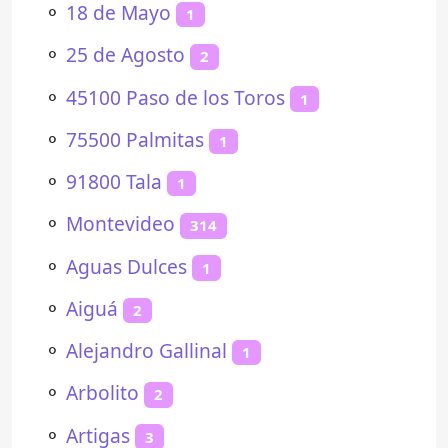
⚬
18 de Mayo
1
⚬
25 de Agosto
2
⚬
45100 Paso de los Toros
1
⚬
75500 Palmitas
1
⚬
91800 Tala
1
⚬
Montevideo
314
⚬
Aguas Dulces
1
⚬
Aiguá
2
⚬
Alejandro Gallinal
1
⚬
Arbolito
2
⚬
Artigas
3