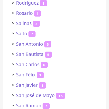
⚬
Rodríguez
1
⚬
Rosario
1
⚬
Salinas
3
⚬
Salto
7
⚬
San Antonio
5
⚬
San Bautista
5
⚬
San Carlos
6
⚬
San Félix
1
⚬
San Javier
1
⚬
San José de Mayo
15
⚬
San Ramón
7