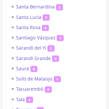
⚬
Santa Bernardina
2
⚬
Santa Lucía
7
⚬
Santa Rosa
4
⚬
Santiago Vázquez
1
⚬
Sarandí del Yí
2
⚬
Sarandí Grande
3
⚬
Sauce
8
⚬
Solís de Mataojo
1
⚬
Tacuarembó
6
⚬
Tala
4