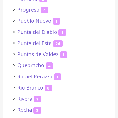
⚬
Progreso
4
⚬
Pueblo Nuevo
1
⚬
Punta del Diablo
1
⚬
Punta del Este
24
⚬
Puntas de Valdez
1
⚬
Quebracho
4
⚬
Rafael Perazza
1
⚬
Rio Branco
8
⚬
Rivera
7
⚬
Rocha
3