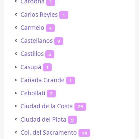
⚬
Cardona
1
⚬
Carlos Reyles
1
⚬
Carmelo
4
⚬
Castellanos
9
⚬
Castillos
5
⚬
Casupá
1
⚬
Cañada Grande
1
⚬
Cebollatí
2
⚬
Ciudad de la Costa
29
⚬
Ciudad del Plata
9
⚬
Col. del Sacramento
14