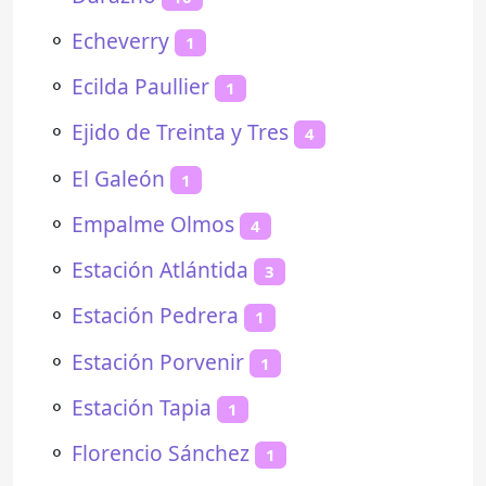
⚬
Echeverry
1
⚬
Ecilda Paullier
1
⚬
Ejido de Treinta y Tres
4
⚬
El Galeón
1
⚬
Empalme Olmos
4
⚬
Estación Atlántida
3
⚬
Estación Pedrera
1
⚬
Estación Porvenir
1
⚬
Estación Tapia
1
⚬
Florencio Sánchez
1