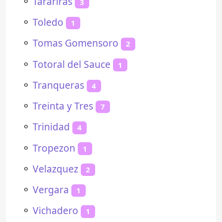
⚬
Tarariras
3
⚬
Toledo
1
⚬
Tomas Gomensoro
2
⚬
Totoral del Sauce
1
⚬
Tranqueras
4
⚬
Treinta y Tres
7
⚬
Trinidad
4
⚬
Tropezon
1
⚬
Velazquez
2
⚬
Vergara
1
⚬
Vichadero
1