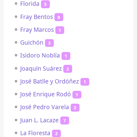
⚬
Florida
5
⚬
Fray Bentos
8
⚬
Fray Marcos
1
⚬
Guichón
3
⚬
Isidoro Noblía
1
⚬
Joaquín Suárez
2
⚬
José Batlle y Ordóñez
1
⚬
José Enrique Rodó
1
⚬
José Pedro Varela
2
⚬
Juan L. Lacaze
7
⚬
La Floresta
2