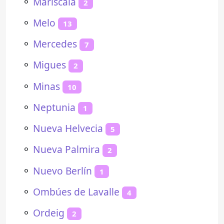
⚬
Mariscala
2
⚬
Melo
13
⚬
Mercedes
7
⚬
Migues
2
⚬
Minas
10
⚬
Neptunia
1
⚬
Nueva Helvecia
5
⚬
Nueva Palmira
2
⚬
Nuevo Berlín
1
⚬
Ombúes de Lavalle
4
⚬
Ordeig
2