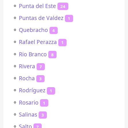
⚬
Punta del Este
24
⚬
Puntas de Valdez
1
⚬
Quebracho
4
⚬
Rafael Perazza
1
⚬
Rio Branco
8
⚬
Rivera
7
⚬
Rocha
3
⚬
Rodríguez
1
⚬
Rosario
1
⚬
Salinas
3
⚬
Salto
7