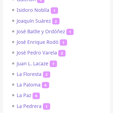
⚬
Isidoro Noblía
1
⚬
Joaquín Suárez
2
⚬
José Batlle y Ordóñez
1
⚬
José Enrique Rodó
1
⚬
José Pedro Varela
2
⚬
Juan L. Lacaze
7
⚬
La Floresta
2
⚬
La Paloma
6
⚬
La Paz
6
⚬
La Pedrera
1