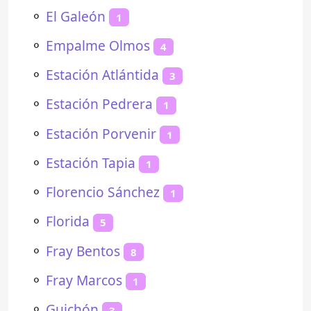
⚬
El Galeón
1
⚬
Empalme Olmos
4
⚬
Estación Atlántida
3
⚬
Estación Pedrera
1
⚬
Estación Porvenir
1
⚬
Estación Tapia
1
⚬
Florencio Sánchez
1
⚬
Florida
5
⚬
Fray Bentos
8
⚬
Fray Marcos
1
⚬
Guichón
3