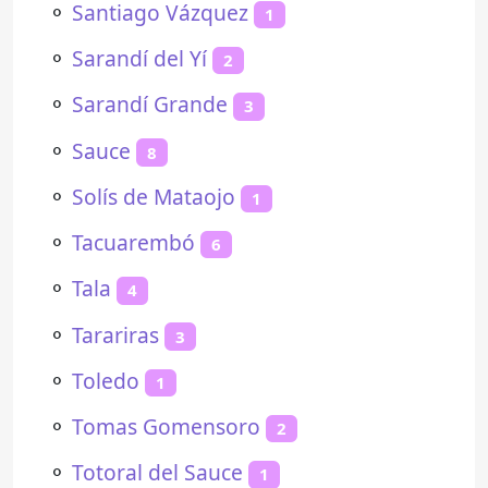
⚬
Santiago Vázquez
1
⚬
Sarandí del Yí
2
⚬
Sarandí Grande
3
⚬
Sauce
8
⚬
Solís de Mataojo
1
⚬
Tacuarembó
6
⚬
Tala
4
⚬
Tarariras
3
⚬
Toledo
1
⚬
Tomas Gomensoro
2
⚬
Totoral del Sauce
1