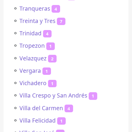
⚬
Tranqueras
4
⚬
Treinta y Tres
7
⚬
Trinidad
4
⚬
Tropezon
1
⚬
Velazquez
2
⚬
Vergara
1
⚬
Vichadero
1
⚬
Villa Crespo y San Andrés
1
⚬
Villa del Carmen
4
⚬
Villa Felicidad
1