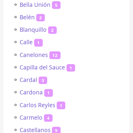
⚬
Bella Unión
5
⚬
Belén
2
⚬
Blanquillo
2
⚬
Calle
1
⚬
Canelones
12
⚬
Capilla del Sauce
1
⚬
Cardal
3
⚬
Cardona
1
⚬
Carlos Reyles
1
⚬
Carmelo
4
⚬
Castellanos
9