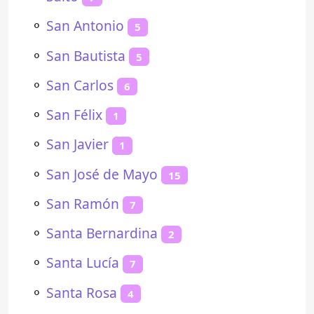
⚬
San Antonio
5
⚬
San Bautista
5
⚬
San Carlos
6
⚬
San Félix
1
⚬
San Javier
1
⚬
San José de Mayo
15
⚬
San Ramón
7
⚬
Santa Bernardina
2
⚬
Santa Lucía
7
⚬
Santa Rosa
4