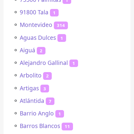
⚬
91800 Tala
1
⚬
Montevideo
314
⚬
Aguas Dulces
1
⚬
Aiguá
2
⚬
Alejandro Gallinal
1
⚬
Arbolito
2
⚬
Artigas
3
⚬
Atlántida
7
⚬
Barrio Anglo
1
⚬
Barros Blancos
11