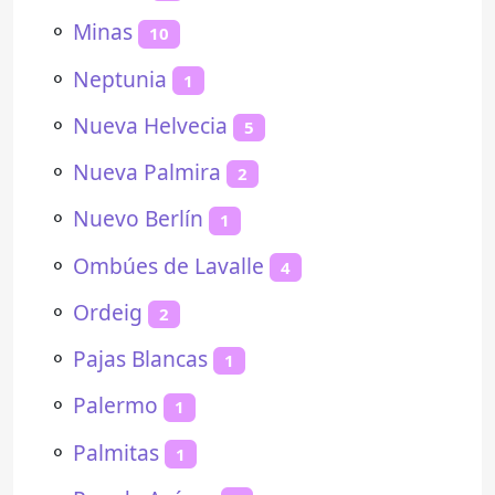
⚬
Minas
10
⚬
Neptunia
1
⚬
Nueva Helvecia
5
⚬
Nueva Palmira
2
⚬
Nuevo Berlín
1
⚬
Ombúes de Lavalle
4
⚬
Ordeig
2
⚬
Pajas Blancas
1
⚬
Palermo
1
⚬
Palmitas
1