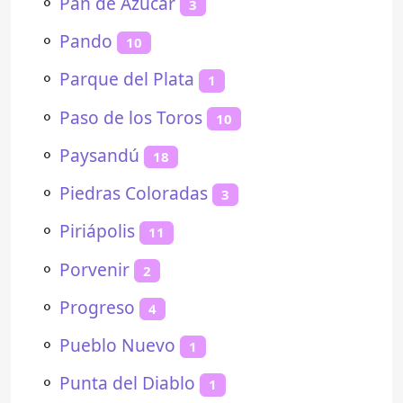
⚬
Pan de Azúcar
3
⚬
Pando
10
⚬
Parque del Plata
1
⚬
Paso de los Toros
10
⚬
Paysandú
18
⚬
Piedras Coloradas
3
⚬
Piriápolis
11
⚬
Porvenir
2
⚬
Progreso
4
⚬
Pueblo Nuevo
1
⚬
Punta del Diablo
1