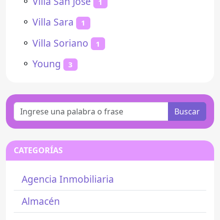
⚬
Villa San José
1
⚬
Villa Sara
1
⚬
Villa Soriano
1
⚬
Young
3
Buscar
CATEGORÍAS
Agencia Inmobiliaria
Almacén