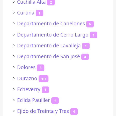
⚬
Cuchilla Alta
2
⚬
Curtina
1
⚬
Departamento de Canelones
6
⚬
Departamento de Cerro Largo
1
⚬
Departamento de Lavalleja
1
⚬
Departamento de San José
4
⚬
Dolores
3
⚬
Durazno
10
⚬
Echeverry
1
⚬
Ecilda Paullier
1
⚬
Ejido de Treinta y Tres
4