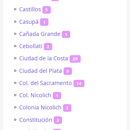
⚬
Castillos
5
⚬
Casupá
1
⚬
Cañada Grande
1
⚬
Cebollatí
2
⚬
Ciudad de la Costa
29
⚬
Ciudad del Plata
9
⚬
Col. del Sacramento
14
⚬
Col. Nicolich
1
⚬
Colonia Nicolich
2
⚬
Constitución
3