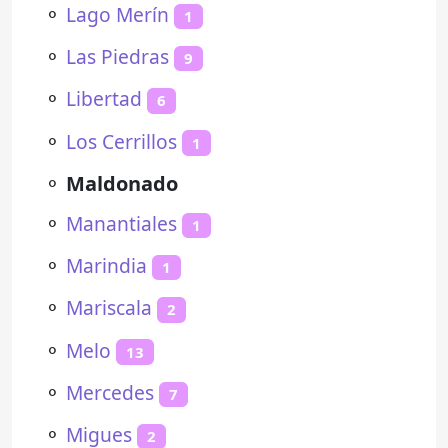
⚬
Lago Merín
1
⚬
Las Piedras
9
⚬
Libertad
6
⚬
Los Cerrillos
1
⚬
Maldonado
⚬
Manantiales
1
⚬
Marindia
1
⚬
Mariscala
2
⚬
Melo
13
⚬
Mercedes
7
⚬
Migues
2