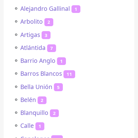
⚬
Alejandro Gallinal
1
⚬
Arbolito
2
⚬
Artigas
3
⚬
Atlántida
7
⚬
Barrio Anglo
1
⚬
Barros Blancos
11
⚬
Bella Unión
5
⚬
Belén
2
⚬
Blanquillo
2
⚬
Calle
1