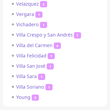
⚬
Velazquez
2
⚬
Vergara
1
⚬
Vichadero
1
⚬
Villa Crespo y San Andrés
1
⚬
Villa del Carmen
4
⚬
Villa Felicidad
1
⚬
Villa San José
1
⚬
Villa Sara
1
⚬
Villa Soriano
1
⚬
Young
3