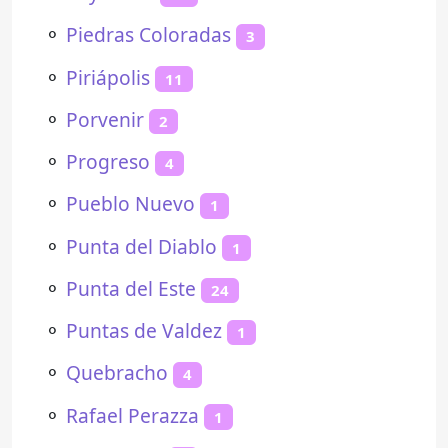
⚬
Piedras Coloradas
3
⚬
Piriápolis
11
⚬
Porvenir
2
⚬
Progreso
4
⚬
Pueblo Nuevo
1
⚬
Punta del Diablo
1
⚬
Punta del Este
24
⚬
Puntas de Valdez
1
⚬
Quebracho
4
⚬
Rafael Perazza
1