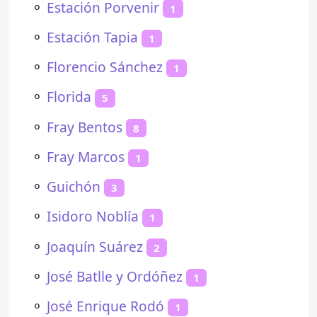
⚬
Estación Porvenir
1
⚬
Estación Tapia
1
⚬
Florencio Sánchez
1
⚬
Florida
5
⚬
Fray Bentos
8
⚬
Fray Marcos
1
⚬
Guichón
3
⚬
Isidoro Noblía
1
⚬
Joaquín Suárez
2
⚬
José Batlle y Ordóñez
1
⚬
José Enrique Rodó
1