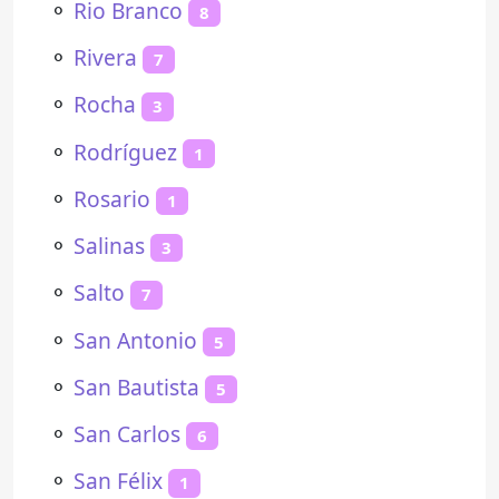
⚬
Rio Branco
8
⚬
Rivera
7
⚬
Rocha
3
⚬
Rodríguez
1
⚬
Rosario
1
⚬
Salinas
3
⚬
Salto
7
⚬
San Antonio
5
⚬
San Bautista
5
⚬
San Carlos
6
⚬
San Félix
1