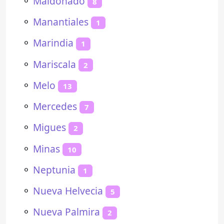
⚬
Maldonado
8
⚬
Manantiales
1
⚬
Marindia
1
⚬
Mariscala
2
⚬
Melo
13
⚬
Mercedes
7
⚬
Migues
2
⚬
Minas
10
⚬
Neptunia
1
⚬
Nueva Helvecia
5
⚬
Nueva Palmira
2