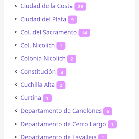
⚬
Ciudad de la Costa
29
⚬
Ciudad del Plata
9
⚬
Col. del Sacramento
14
⚬
Col. Nicolich
1
⚬
Colonia Nicolich
2
⚬
Constitución
3
⚬
Cuchilla Alta
2
⚬
Curtina
1
⚬
Departamento de Canelones
6
⚬
Departamento de Cerro Largo
1
⚬
Departamento de Lavalleja
1