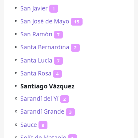
⚬
San Javier
1
⚬
San José de Mayo
15
⚬
San Ramón
7
⚬
Santa Bernardina
2
⚬
Santa Lucía
7
⚬
Santa Rosa
4
⚬
Santiago Vázquez
⚬
Sarandí del Yí
2
⚬
Sarandí Grande
3
⚬
Sauce
8
⚬
Solís de Mataojo
1