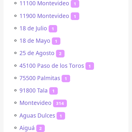
⚬
11100 Montevideo
1
⚬
11900 Montevideo
1
⚬
18 de Julio
1
⚬
18 de Mayo
1
⚬
25 de Agosto
2
⚬
45100 Paso de los Toros
1
⚬
75500 Palmitas
1
⚬
91800 Tala
1
⚬
Montevideo
314
⚬
Aguas Dulces
1
⚬
Aiguá
2