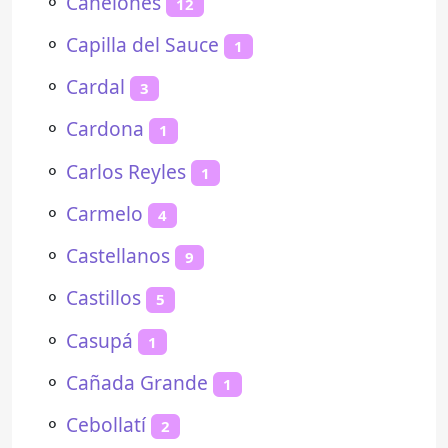
⚬
Canelones
12
⚬
Capilla del Sauce
1
⚬
Cardal
3
⚬
Cardona
1
⚬
Carlos Reyles
1
⚬
Carmelo
4
⚬
Castellanos
9
⚬
Castillos
5
⚬
Casupá
1
⚬
Cañada Grande
1
⚬
Cebollatí
2