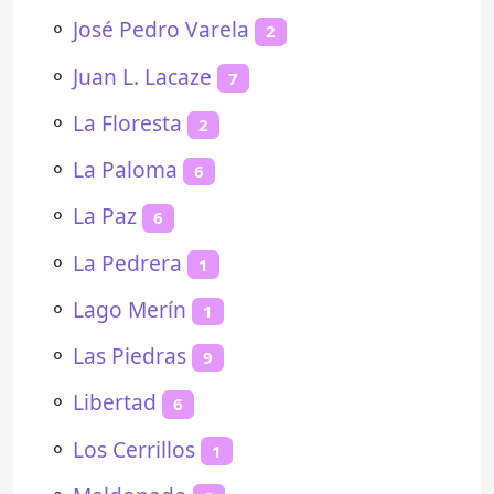
⚬
José Pedro Varela
2
⚬
Juan L. Lacaze
7
⚬
La Floresta
2
⚬
La Paloma
6
⚬
La Paz
6
⚬
La Pedrera
1
⚬
Lago Merín
1
⚬
Las Piedras
9
⚬
Libertad
6
⚬
Los Cerrillos
1