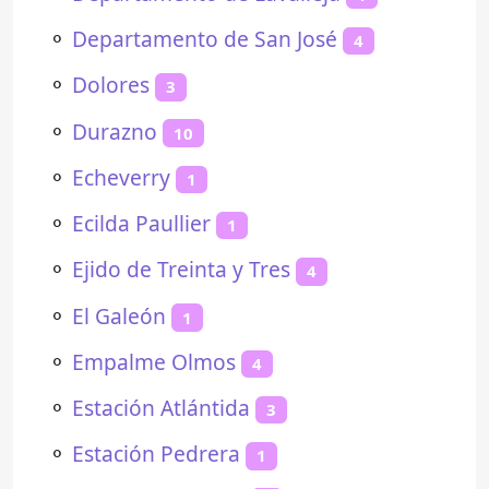
⚬
Departamento de San José
4
⚬
Dolores
3
⚬
Durazno
10
⚬
Echeverry
1
⚬
Ecilda Paullier
1
⚬
Ejido de Treinta y Tres
4
⚬
El Galeón
1
⚬
Empalme Olmos
4
⚬
Estación Atlántida
3
⚬
Estación Pedrera
1