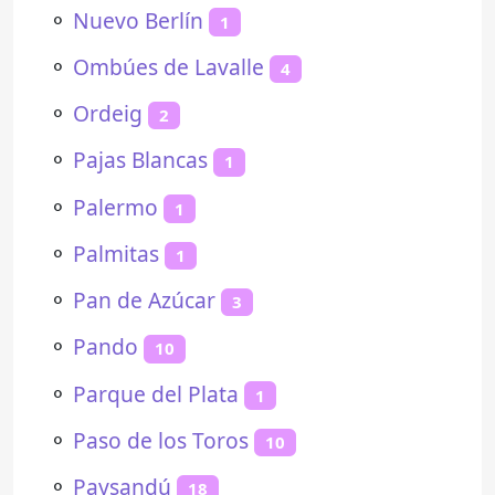
⚬
Nuevo Berlín
1
⚬
Ombúes de Lavalle
4
⚬
Ordeig
2
⚬
Pajas Blancas
1
⚬
Palermo
1
⚬
Palmitas
1
⚬
Pan de Azúcar
3
⚬
Pando
10
⚬
Parque del Plata
1
⚬
Paso de los Toros
10
⚬
Paysandú
18