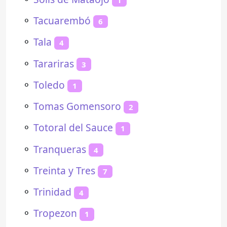
⚬
Tacuarembó
6
⚬
Tala
4
⚬
Tarariras
3
⚬
Toledo
1
⚬
Tomas Gomensoro
2
⚬
Totoral del Sauce
1
⚬
Tranqueras
4
⚬
Treinta y Tres
7
⚬
Trinidad
4
⚬
Tropezon
1