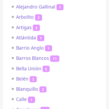
⚬
Alejandro Gallinal
1
⚬
Arbolito
2
⚬
Artigas
3
⚬
Atlántida
7
⚬
Barrio Anglo
1
⚬
Barros Blancos
11
⚬
Bella Unión
5
⚬
Belén
2
⚬
Blanquillo
2
⚬
Calle
1