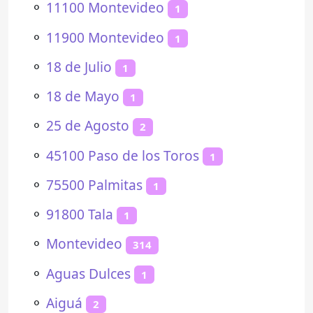
⚬
11100 Montevideo
1
⚬
11900 Montevideo
1
⚬
18 de Julio
1
⚬
18 de Mayo
1
⚬
25 de Agosto
2
⚬
45100 Paso de los Toros
1
⚬
75500 Palmitas
1
⚬
91800 Tala
1
⚬
Montevideo
314
⚬
Aguas Dulces
1
⚬
Aiguá
2