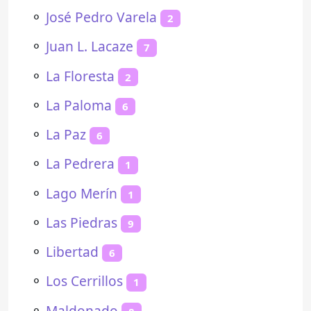
⚬
José Pedro Varela
2
⚬
Juan L. Lacaze
7
⚬
La Floresta
2
⚬
La Paloma
6
⚬
La Paz
6
⚬
La Pedrera
1
⚬
Lago Merín
1
⚬
Las Piedras
9
⚬
Libertad
6
⚬
Los Cerrillos
1
⚬
Maldonado