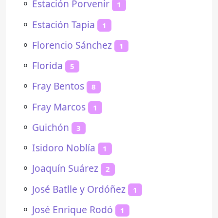
⚬
Estación Porvenir
1
⚬
Estación Tapia
1
⚬
Florencio Sánchez
1
⚬
Florida
5
⚬
Fray Bentos
8
⚬
Fray Marcos
1
⚬
Guichón
3
⚬
Isidoro Noblía
1
⚬
Joaquín Suárez
2
⚬
José Batlle y Ordóñez
1
⚬
José Enrique Rodó
1