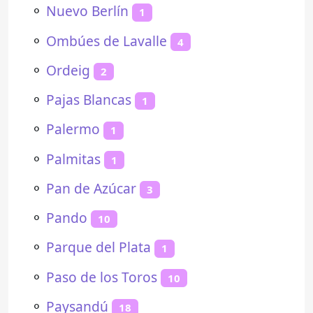
⚬
Nuevo Berlín
1
⚬
Ombúes de Lavalle
4
⚬
Ordeig
2
⚬
Pajas Blancas
1
⚬
Palermo
1
⚬
Palmitas
1
⚬
Pan de Azúcar
3
⚬
Pando
10
⚬
Parque del Plata
1
⚬
Paso de los Toros
10
⚬
Paysandú
18