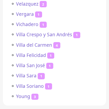
⚬
Velazquez
2
⚬
Vergara
1
⚬
Vichadero
1
⚬
Villa Crespo y San Andrés
1
⚬
Villa del Carmen
4
⚬
Villa Felicidad
1
⚬
Villa San José
1
⚬
Villa Sara
1
⚬
Villa Soriano
1
⚬
Young
3