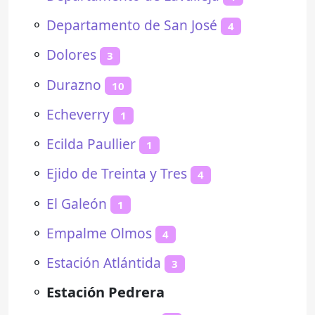
⚬
Departamento de San José
4
⚬
Dolores
3
⚬
Durazno
10
⚬
Echeverry
1
⚬
Ecilda Paullier
1
⚬
Ejido de Treinta y Tres
4
⚬
El Galeón
1
⚬
Empalme Olmos
4
⚬
Estación Atlántida
3
⚬
Estación Pedrera