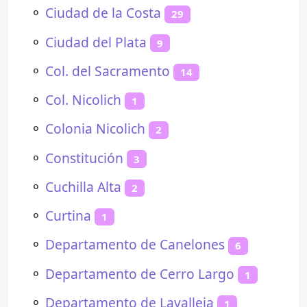
⚬
Ciudad de la Costa
29
⚬
Ciudad del Plata
9
⚬
Col. del Sacramento
14
⚬
Col. Nicolich
1
⚬
Colonia Nicolich
2
⚬
Constitución
3
⚬
Cuchilla Alta
2
⚬
Curtina
1
⚬
Departamento de Canelones
6
⚬
Departamento de Cerro Largo
1
⚬
Departamento de Lavalleja
1