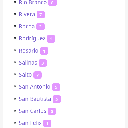
⚬
Rio Branco
8
⚬
Rivera
7
⚬
Rocha
3
⚬
Rodríguez
1
⚬
Rosario
1
⚬
Salinas
3
⚬
Salto
7
⚬
San Antonio
5
⚬
San Bautista
5
⚬
San Carlos
6
⚬
San Félix
1