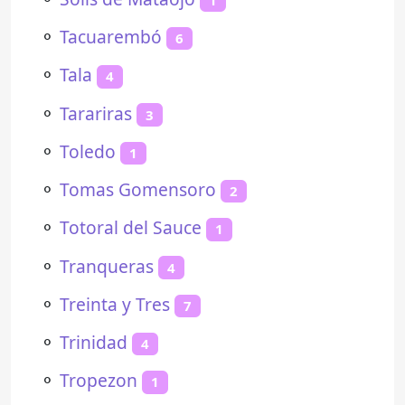
⚬
Tacuarembó
6
⚬
Tala
4
⚬
Tarariras
3
⚬
Toledo
1
⚬
Tomas Gomensoro
2
⚬
Totoral del Sauce
1
⚬
Tranqueras
4
⚬
Treinta y Tres
7
⚬
Trinidad
4
⚬
Tropezon
1