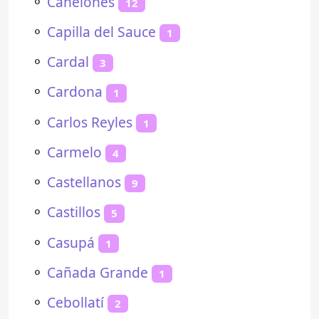
⚬
Canelones
12
⚬
Capilla del Sauce
1
⚬
Cardal
3
⚬
Cardona
1
⚬
Carlos Reyles
1
⚬
Carmelo
4
⚬
Castellanos
9
⚬
Castillos
5
⚬
Casupá
1
⚬
Cañada Grande
1
⚬
Cebollatí
2