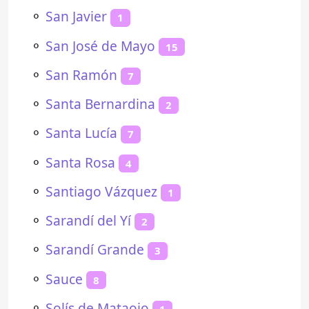
⚬
San Javier
1
⚬
San José de Mayo
15
⚬
San Ramón
7
⚬
Santa Bernardina
2
⚬
Santa Lucía
7
⚬
Santa Rosa
4
⚬
Santiago Vázquez
1
⚬
Sarandí del Yí
2
⚬
Sarandí Grande
3
⚬
Sauce
8
⚬
Solís de Mataojo
1