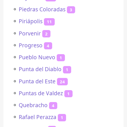
⚬
Piedras Coloradas
3
⚬
Piriápolis
11
⚬
Porvenir
2
⚬
Progreso
4
⚬
Pueblo Nuevo
1
⚬
Punta del Diablo
1
⚬
Punta del Este
24
⚬
Puntas de Valdez
1
⚬
Quebracho
4
⚬
Rafael Perazza
1