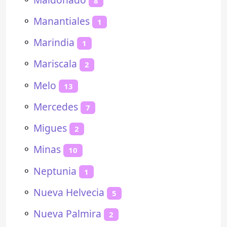
8
⚬
Manantiales
1
⚬
Marindia
1
⚬
Mariscala
2
⚬
Melo
13
⚬
Mercedes
7
⚬
Migues
2
⚬
Minas
10
⚬
Neptunia
1
⚬
Nueva Helvecia
5
⚬
Nueva Palmira
2