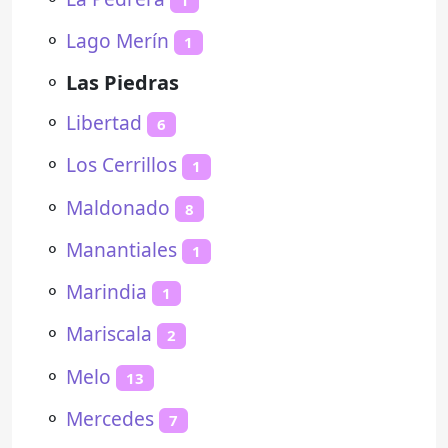
⚬
Lago Merín
1
⚬
Las Piedras
⚬
Libertad
6
⚬
Los Cerrillos
1
⚬
Maldonado
8
⚬
Manantiales
1
⚬
Marindia
1
⚬
Mariscala
2
⚬
Melo
13
⚬
Mercedes
7