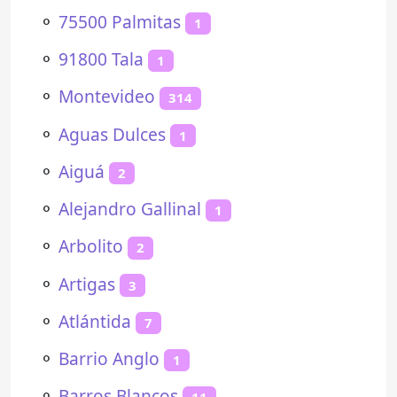
⚬
75500 Palmitas
1
⚬
91800 Tala
1
⚬
Montevideo
314
⚬
Aguas Dulces
1
⚬
Aiguá
2
⚬
Alejandro Gallinal
1
⚬
Arbolito
2
⚬
Artigas
3
⚬
Atlántida
7
⚬
Barrio Anglo
1
⚬
Barros Blancos