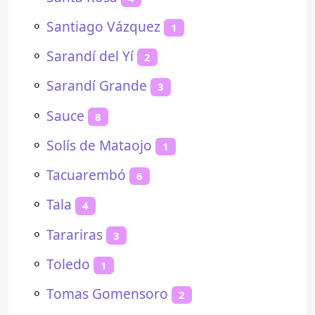
⚬
Santiago Vázquez
1
⚬
Sarandí del Yí
2
⚬
Sarandí Grande
3
⚬
Sauce
8
⚬
Solís de Mataojo
1
⚬
Tacuarembó
6
⚬
Tala
4
⚬
Tarariras
3
⚬
Toledo
1
⚬
Tomas Gomensoro
2