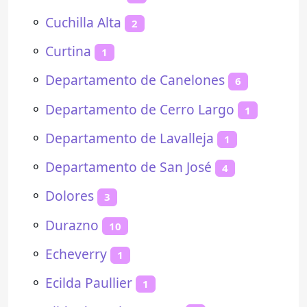
⚬
Cuchilla Alta
2
⚬
Curtina
1
⚬
Departamento de Canelones
6
⚬
Departamento de Cerro Largo
1
⚬
Departamento de Lavalleja
1
⚬
Departamento de San José
4
⚬
Dolores
3
⚬
Durazno
10
⚬
Echeverry
1
⚬
Ecilda Paullier
1