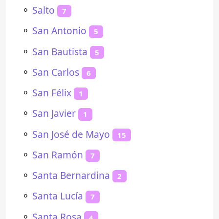
⚬
Salto
7
⚬
San Antonio
5
⚬
San Bautista
5
⚬
San Carlos
6
⚬
San Félix
1
⚬
San Javier
1
⚬
San José de Mayo
15
⚬
San Ramón
7
⚬
Santa Bernardina
2
⚬
Santa Lucía
7
⚬
Santa Rosa
4