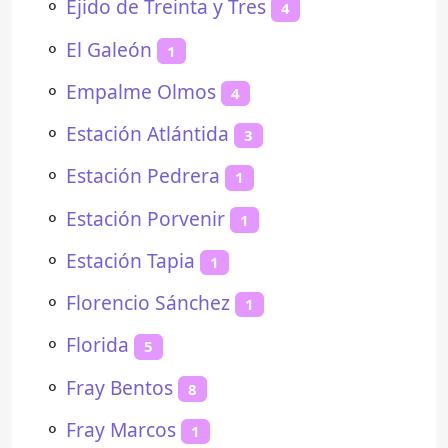
⚬
Ejido de Treinta y Tres
4
⚬
El Galeón
1
⚬
Empalme Olmos
4
⚬
Estación Atlántida
3
⚬
Estación Pedrera
1
⚬
Estación Porvenir
1
⚬
Estación Tapia
1
⚬
Florencio Sánchez
1
⚬
Florida
5
⚬
Fray Bentos
8
⚬
Fray Marcos
1