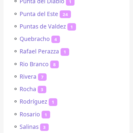
⚬
Punta del Diablo
1
⚬
Punta del Este
24
⚬
Puntas de Valdez
1
⚬
Quebracho
4
⚬
Rafael Perazza
1
⚬
Rio Branco
8
⚬
Rivera
7
⚬
Rocha
3
⚬
Rodríguez
1
⚬
Rosario
1
⚬
Salinas
3