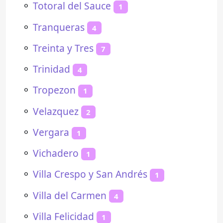
⚬
Totoral del Sauce
1
⚬
Tranqueras
4
⚬
Treinta y Tres
7
⚬
Trinidad
4
⚬
Tropezon
1
⚬
Velazquez
2
⚬
Vergara
1
⚬
Vichadero
1
⚬
Villa Crespo y San Andrés
1
⚬
Villa del Carmen
4
⚬
Villa Felicidad
1