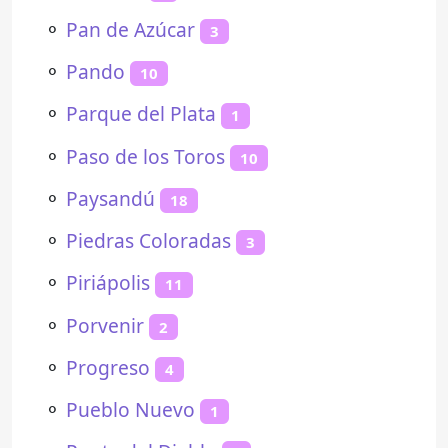
⚬
Pan de Azúcar
3
⚬
Pando
10
⚬
Parque del Plata
1
⚬
Paso de los Toros
10
⚬
Paysandú
18
⚬
Piedras Coloradas
3
⚬
Piriápolis
11
⚬
Porvenir
2
⚬
Progreso
4
⚬
Pueblo Nuevo
1