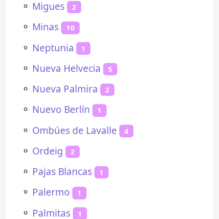
⚬
Migues
2
⚬
Minas
10
⚬
Neptunia
1
⚬
Nueva Helvecia
5
⚬
Nueva Palmira
2
⚬
Nuevo Berlín
1
⚬
Ombúes de Lavalle
4
⚬
Ordeig
2
⚬
Pajas Blancas
1
⚬
Palermo
1
⚬
Palmitas
1