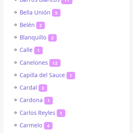
11
⚬
Bella Unión
5
⚬
Belén
2
⚬
Blanquillo
2
⚬
Calle
1
⚬
Canelones
12
⚬
Capilla del Sauce
1
⚬
Cardal
3
⚬
Cardona
1
⚬
Carlos Reyles
1
⚬
Carmelo
4