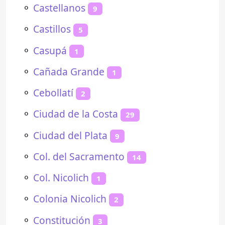
⚬
Castellanos
9
⚬
Castillos
5
⚬
Casupá
1
⚬
Cañada Grande
1
⚬
Cebollatí
2
⚬
Ciudad de la Costa
29
⚬
Ciudad del Plata
9
⚬
Col. del Sacramento
14
⚬
Col. Nicolich
1
⚬
Colonia Nicolich
2
⚬
Constitución
3