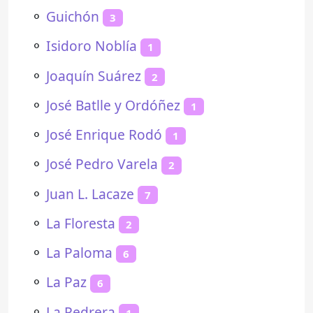
⚬
Guichón
3
⚬
Isidoro Noblía
1
⚬
Joaquín Suárez
2
⚬
José Batlle y Ordóñez
1
⚬
José Enrique Rodó
1
⚬
José Pedro Varela
2
⚬
Juan L. Lacaze
7
⚬
La Floresta
2
⚬
La Paloma
6
⚬
La Paz
6
⚬
La Pedrera
1