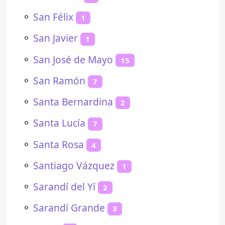
⚬
San Félix
1
⚬
San Javier
1
⚬
San José de Mayo
15
⚬
San Ramón
7
⚬
Santa Bernardina
2
⚬
Santa Lucía
7
⚬
Santa Rosa
4
⚬
Santiago Vázquez
1
⚬
Sarandí del Yí
2
⚬
Sarandí Grande
3