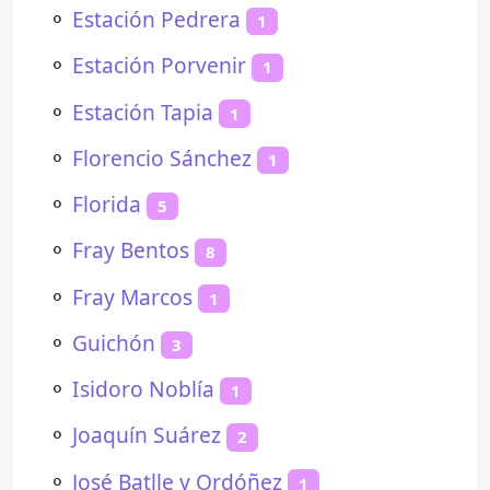
⚬
Estación Pedrera
1
⚬
Estación Porvenir
1
⚬
Estación Tapia
1
⚬
Florencio Sánchez
1
⚬
Florida
5
⚬
Fray Bentos
8
⚬
Fray Marcos
1
⚬
Guichón
3
⚬
Isidoro Noblía
1
⚬
Joaquín Suárez
2
⚬
José Batlle y Ordóñez
1