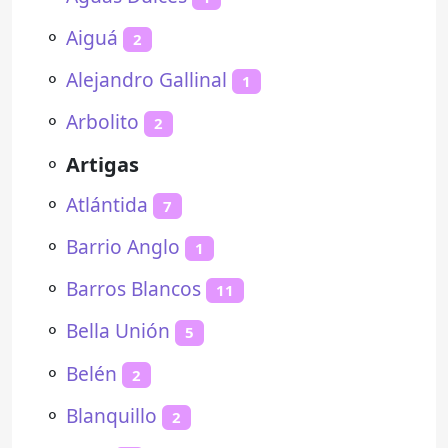
⚬
Aiguá
2
⚬
Alejandro Gallinal
1
⚬
Arbolito
2
⚬
Artigas
⚬
Atlántida
7
⚬
Barrio Anglo
1
⚬
Barros Blancos
11
⚬
Bella Unión
5
⚬
Belén
2
⚬
Blanquillo
2