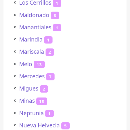
⚬
Los Cerrillos
1
⚬
Maldonado
8
⚬
Manantiales
1
⚬
Marindia
1
⚬
Mariscala
2
⚬
Melo
13
⚬
Mercedes
7
⚬
Migues
2
⚬
Minas
10
⚬
Neptunia
1
⚬
Nueva Helvecia
5