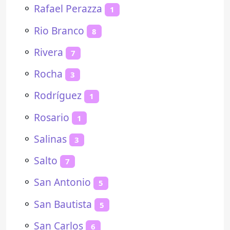
⚬
Rafael Perazza
1
⚬
Rio Branco
8
⚬
Rivera
7
⚬
Rocha
3
⚬
Rodríguez
1
⚬
Rosario
1
⚬
Salinas
3
⚬
Salto
7
⚬
San Antonio
5
⚬
San Bautista
5
⚬
San Carlos
6