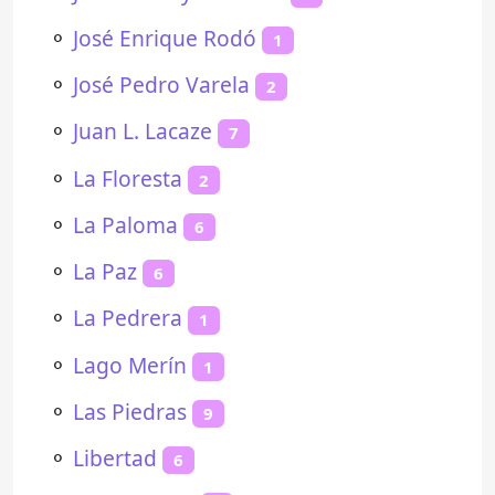
⚬
José Enrique Rodó
1
⚬
José Pedro Varela
2
⚬
Juan L. Lacaze
7
⚬
La Floresta
2
⚬
La Paloma
6
⚬
La Paz
6
⚬
La Pedrera
1
⚬
Lago Merín
1
⚬
Las Piedras
9
⚬
Libertad
6