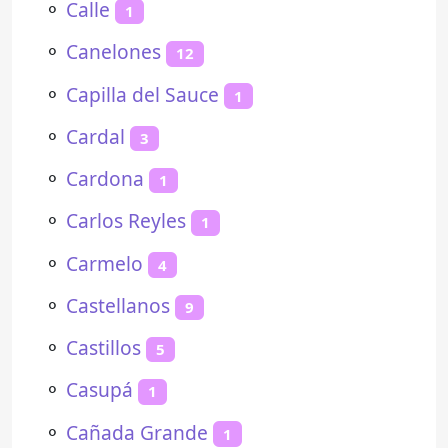
⚬
Calle
1
⚬
Canelones
12
⚬
Capilla del Sauce
1
⚬
Cardal
3
⚬
Cardona
1
⚬
Carlos Reyles
1
⚬
Carmelo
4
⚬
Castellanos
9
⚬
Castillos
5
⚬
Casupá
1
⚬
Cañada Grande
1