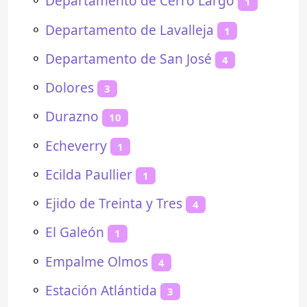
⚬
Departamento de Cerro Largo
1
⚬
Departamento de Lavalleja
1
⚬
Departamento de San José
4
⚬
Dolores
3
⚬
Durazno
10
⚬
Echeverry
1
⚬
Ecilda Paullier
1
⚬
Ejido de Treinta y Tres
4
⚬
El Galeón
1
⚬
Empalme Olmos
4
⚬
Estación Atlántida
3