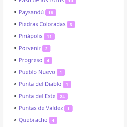
⚬
Paso de los Toros
10
⚬
Paysandú
18
⚬
Piedras Coloradas
3
⚬
Piriápolis
11
⚬
Porvenir
2
⚬
Progreso
4
⚬
Pueblo Nuevo
1
⚬
Punta del Diablo
1
⚬
Punta del Este
24
⚬
Puntas de Valdez
1
⚬
Quebracho
4