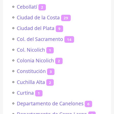
⚬
Cebollatí
2
⚬
Ciudad de la Costa
29
⚬
Ciudad del Plata
9
⚬
Col. del Sacramento
14
⚬
Col. Nicolich
1
⚬
Colonia Nicolich
2
⚬
Constitución
3
⚬
Cuchilla Alta
2
⚬
Curtina
1
⚬
Departamento de Canelones
6