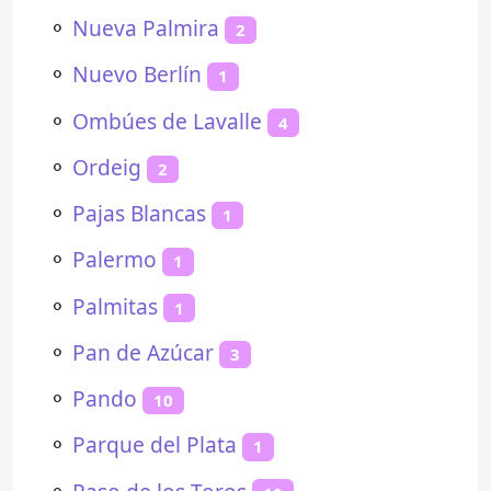
⚬
Nueva Palmira
2
⚬
Nuevo Berlín
1
⚬
Ombúes de Lavalle
4
⚬
Ordeig
2
⚬
Pajas Blancas
1
⚬
Palermo
1
⚬
Palmitas
1
⚬
Pan de Azúcar
3
⚬
Pando
10
⚬
Parque del Plata
1