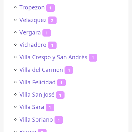
⚬
Tropezon
1
⚬
Velazquez
2
⚬
Vergara
1
⚬
Vichadero
1
⚬
Villa Crespo y San Andrés
1
⚬
Villa del Carmen
4
⚬
Villa Felicidad
1
⚬
Villa San José
1
⚬
Villa Sara
1
⚬
Villa Soriano
1
⚬
Young