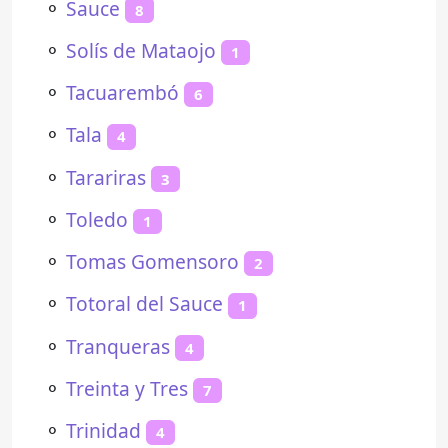
⚬
Sauce
8
⚬
Solís de Mataojo
1
⚬
Tacuarembó
6
⚬
Tala
4
⚬
Tarariras
3
⚬
Toledo
1
⚬
Tomas Gomensoro
2
⚬
Totoral del Sauce
1
⚬
Tranqueras
4
⚬
Treinta y Tres
7
⚬
Trinidad
4