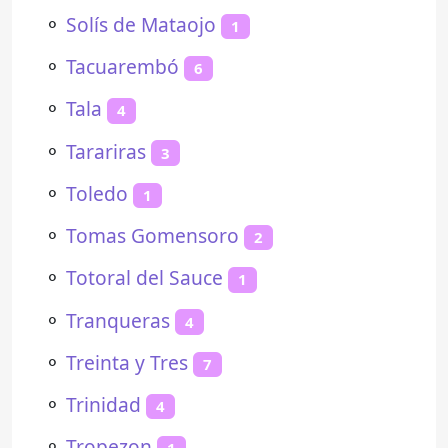
⚬
Solís de Mataojo
1
⚬
Tacuarembó
6
⚬
Tala
4
⚬
Tarariras
3
⚬
Toledo
1
⚬
Tomas Gomensoro
2
⚬
Totoral del Sauce
1
⚬
Tranqueras
4
⚬
Treinta y Tres
7
⚬
Trinidad
4
⚬
Tropezon