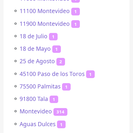
⚬
11100 Montevideo
1
⚬
11900 Montevideo
1
⚬
18 de Julio
1
⚬
18 de Mayo
1
⚬
25 de Agosto
2
⚬
45100 Paso de los Toros
1
⚬
75500 Palmitas
1
⚬
91800 Tala
1
⚬
Montevideo
314
⚬
Aguas Dulces
1