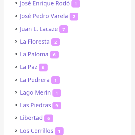
⚬
José Enrique Rodó
1
⚬
José Pedro Varela
2
⚬
Juan L. Lacaze
7
⚬
La Floresta
2
⚬
La Paloma
6
⚬
La Paz
6
⚬
La Pedrera
1
⚬
Lago Merín
1
⚬
Las Piedras
9
⚬
Libertad
6
⚬
Los Cerrillos
1