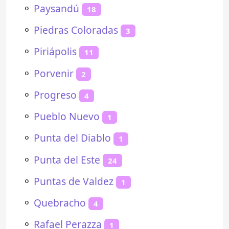
⚬
Paysandú
18
⚬
Piedras Coloradas
3
⚬
Piriápolis
11
⚬
Porvenir
2
⚬
Progreso
4
⚬
Pueblo Nuevo
1
⚬
Punta del Diablo
1
⚬
Punta del Este
24
⚬
Puntas de Valdez
1
⚬
Quebracho
4
⚬
Rafael Perazza
1