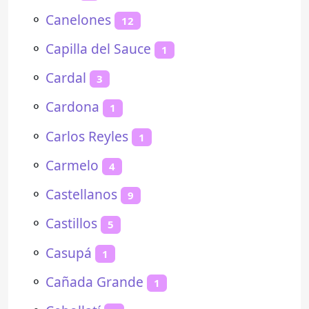
⚬
Canelones
12
⚬
Capilla del Sauce
1
⚬
Cardal
3
⚬
Cardona
1
⚬
Carlos Reyles
1
⚬
Carmelo
4
⚬
Castellanos
9
⚬
Castillos
5
⚬
Casupá
1
⚬
Cañada Grande
1