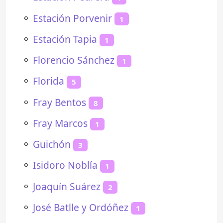
⚬
Estación Porvenir
1
⚬
Estación Tapia
1
⚬
Florencio Sánchez
1
⚬
Florida
5
⚬
Fray Bentos
8
⚬
Fray Marcos
1
⚬
Guichón
3
⚬
Isidoro Noblía
1
⚬
Joaquín Suárez
2
⚬
José Batlle y Ordóñez
1