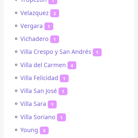
1
⚬
Velazquez
2
⚬
Vergara
1
⚬
Vichadero
1
⚬
Villa Crespo y San Andrés
1
⚬
Villa del Carmen
4
⚬
Villa Felicidad
1
⚬
Villa San José
1
⚬
Villa Sara
1
⚬
Villa Soriano
1
⚬
Young
3