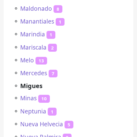
⚬
Maldonado
8
⚬
Manantiales
1
⚬
Marindia
1
⚬
Mariscala
2
⚬
Melo
13
⚬
Mercedes
7
⚬
Migues
⚬
Minas
10
⚬
Neptunia
1
⚬
Nueva Helvecia
5
⚬
Nueva Palmira