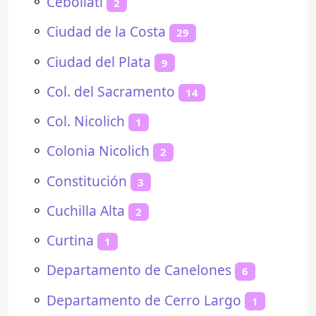
⚬
Cebollatí
2
⚬
Ciudad de la Costa
29
⚬
Ciudad del Plata
9
⚬
Col. del Sacramento
14
⚬
Col. Nicolich
1
⚬
Colonia Nicolich
2
⚬
Constitución
3
⚬
Cuchilla Alta
2
⚬
Curtina
1
⚬
Departamento de Canelones
6
⚬
Departamento de Cerro Largo
1