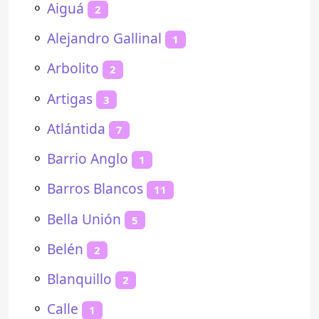
⚬
Aiguá
2
⚬
Alejandro Gallinal
1
⚬
Arbolito
2
⚬
Artigas
3
⚬
Atlántida
7
⚬
Barrio Anglo
1
⚬
Barros Blancos
11
⚬
Bella Unión
5
⚬
Belén
2
⚬
Blanquillo
2
⚬
Calle
1