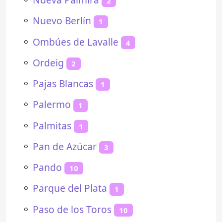
2
⚬
Nuevo Berlín
1
⚬
Ombúes de Lavalle
4
⚬
Ordeig
2
⚬
Pajas Blancas
1
⚬
Palermo
1
⚬
Palmitas
1
⚬
Pan de Azúcar
3
⚬
Pando
10
⚬
Parque del Plata
1
⚬
Paso de los Toros
10