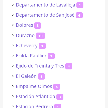
⚬
Departamento de Lavalleja
1
⚬
Departamento de San José
4
⚬
Dolores
3
⚬
Durazno
10
⚬
Echeverry
1
⚬
Ecilda Paullier
1
⚬
Ejido de Treinta y Tres
4
⚬
El Galeón
1
⚬
Empalme Olmos
4
⚬
Estación Atlántida
3
⚬
Estación Pedrera
1