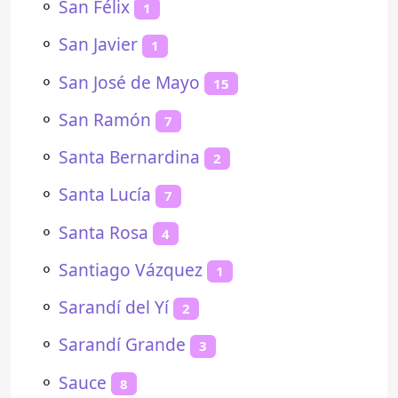
⚬
San Félix
1
⚬
San Javier
1
⚬
San José de Mayo
15
⚬
San Ramón
7
⚬
Santa Bernardina
2
⚬
Santa Lucía
7
⚬
Santa Rosa
4
⚬
Santiago Vázquez
1
⚬
Sarandí del Yí
2
⚬
Sarandí Grande
3
⚬
Sauce
8