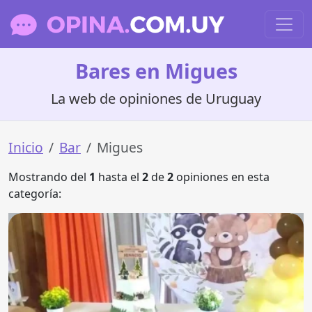
Bares en Migues
La web de opiniones de Uruguay
Inicio
Bar
Migues
Mostrando del
1
hasta el
2
de
2
opiniones en esta
categoría: