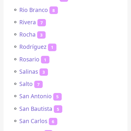
⚬
Rio Branco
8
⚬
Rivera
7
⚬
Rocha
3
⚬
Rodríguez
1
⚬
Rosario
1
⚬
Salinas
3
⚬
Salto
7
⚬
San Antonio
5
⚬
San Bautista
5
⚬
San Carlos
6