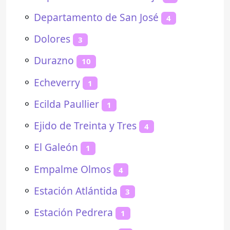
⚬
Departamento de San José
4
⚬
Dolores
3
⚬
Durazno
10
⚬
Echeverry
1
⚬
Ecilda Paullier
1
⚬
Ejido de Treinta y Tres
4
⚬
El Galeón
1
⚬
Empalme Olmos
4
⚬
Estación Atlántida
3
⚬
Estación Pedrera
1