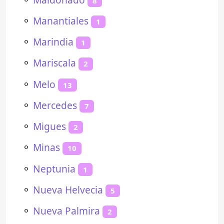
8
⚬
Manantiales
1
⚬
Marindia
1
⚬
Mariscala
2
⚬
Melo
13
⚬
Mercedes
7
⚬
Migues
2
⚬
Minas
10
⚬
Neptunia
1
⚬
Nueva Helvecia
5
⚬
Nueva Palmira
2