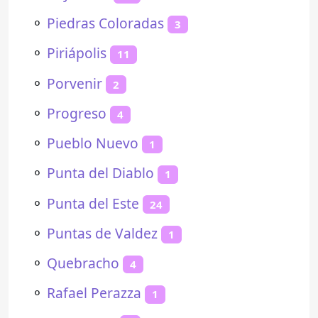
⚬
Piedras Coloradas
3
⚬
Piriápolis
11
⚬
Porvenir
2
⚬
Progreso
4
⚬
Pueblo Nuevo
1
⚬
Punta del Diablo
1
⚬
Punta del Este
24
⚬
Puntas de Valdez
1
⚬
Quebracho
4
⚬
Rafael Perazza
1