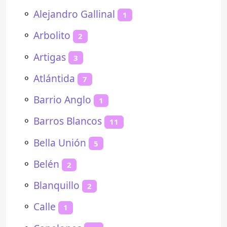
⚬
Alejandro Gallinal
1
⚬
Arbolito
2
⚬
Artigas
3
⚬
Atlántida
7
⚬
Barrio Anglo
1
⚬
Barros Blancos
11
⚬
Bella Unión
5
⚬
Belén
2
⚬
Blanquillo
2
⚬
Calle
1