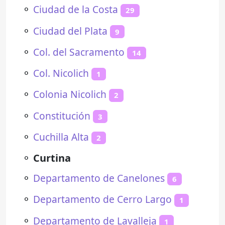
⚬
Ciudad de la Costa
29
⚬
Ciudad del Plata
9
⚬
Col. del Sacramento
14
⚬
Col. Nicolich
1
⚬
Colonia Nicolich
2
⚬
Constitución
3
⚬
Cuchilla Alta
2
⚬
Curtina
⚬
Departamento de Canelones
6
⚬
Departamento de Cerro Largo
1
⚬
Departamento de Lavalleja
1