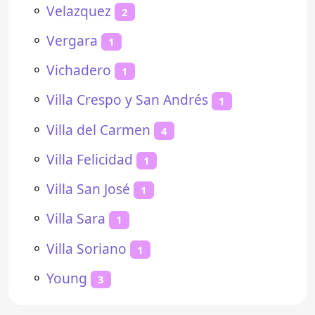
⚬
Velazquez
2
⚬
Vergara
1
⚬
Vichadero
1
⚬
Villa Crespo y San Andrés
1
⚬
Villa del Carmen
4
⚬
Villa Felicidad
1
⚬
Villa San José
1
⚬
Villa Sara
1
⚬
Villa Soriano
1
⚬
Young
3