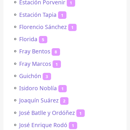
⚬
Estación Porvenir
1
⚬
Estación Tapia
1
⚬
Florencio Sánchez
1
⚬
Florida
5
⚬
Fray Bentos
8
⚬
Fray Marcos
1
⚬
Guichón
3
⚬
Isidoro Noblía
1
⚬
Joaquín Suárez
2
⚬
José Batlle y Ordóñez
1
⚬
José Enrique Rodó
1