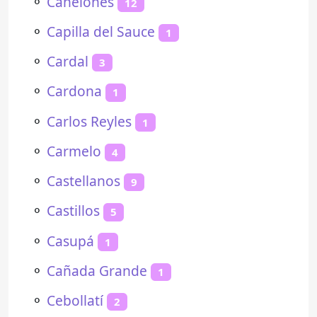
⚬
Canelones
12
⚬
Capilla del Sauce
1
⚬
Cardal
3
⚬
Cardona
1
⚬
Carlos Reyles
1
⚬
Carmelo
4
⚬
Castellanos
9
⚬
Castillos
5
⚬
Casupá
1
⚬
Cañada Grande
1
⚬
Cebollatí
2