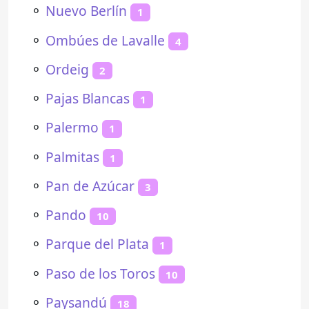
⚬
Nuevo Berlín
1
⚬
Ombúes de Lavalle
4
⚬
Ordeig
2
⚬
Pajas Blancas
1
⚬
Palermo
1
⚬
Palmitas
1
⚬
Pan de Azúcar
3
⚬
Pando
10
⚬
Parque del Plata
1
⚬
Paso de los Toros
10
⚬
Paysandú
18