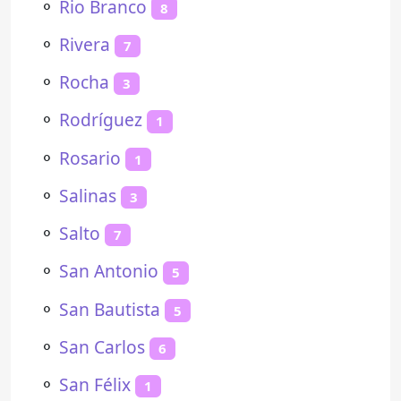
⚬
Rio Branco
8
⚬
Rivera
7
⚬
Rocha
3
⚬
Rodríguez
1
⚬
Rosario
1
⚬
Salinas
3
⚬
Salto
7
⚬
San Antonio
5
⚬
San Bautista
5
⚬
San Carlos
6
⚬
San Félix
1