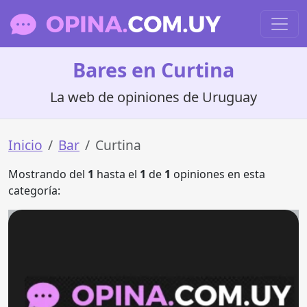
Bares en Curtina
La web de opiniones de Uruguay
Inicio
Bar
Curtina
Mostrando del
1
hasta el
1
de
1
opiniones en esta
categoría: