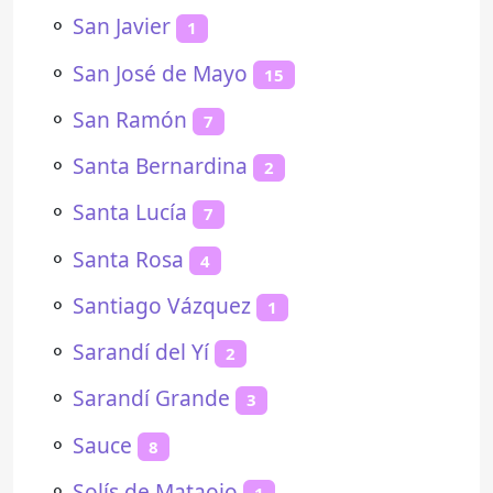
⚬
San Javier
1
⚬
San José de Mayo
15
⚬
San Ramón
7
⚬
Santa Bernardina
2
⚬
Santa Lucía
7
⚬
Santa Rosa
4
⚬
Santiago Vázquez
1
⚬
Sarandí del Yí
2
⚬
Sarandí Grande
3
⚬
Sauce
8
⚬
Solís de Mataojo
1