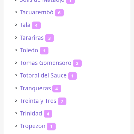
⚬
Tacuarembó
6
⚬
Tala
4
⚬
Tarariras
3
⚬
Toledo
1
⚬
Tomas Gomensoro
2
⚬
Totoral del Sauce
1
⚬
Tranqueras
4
⚬
Treinta y Tres
7
⚬
Trinidad
4
⚬
Tropezon
1