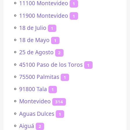
⚬
11100 Montevideo
1
⚬
11900 Montevideo
1
⚬
18 de Julio
1
⚬
18 de Mayo
1
⚬
25 de Agosto
2
⚬
45100 Paso de los Toros
1
⚬
75500 Palmitas
1
⚬
91800 Tala
1
⚬
Montevideo
314
⚬
Aguas Dulces
1
⚬
Aiguá
2