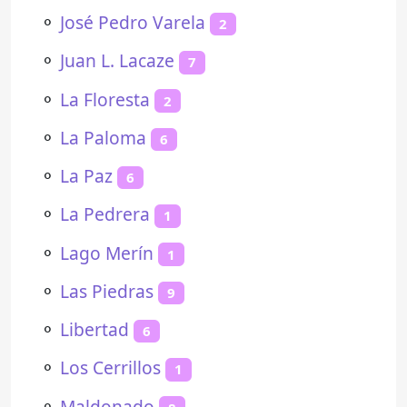
⚬
José Pedro Varela
2
⚬
Juan L. Lacaze
7
⚬
La Floresta
2
⚬
La Paloma
6
⚬
La Paz
6
⚬
La Pedrera
1
⚬
Lago Merín
1
⚬
Las Piedras
9
⚬
Libertad
6
⚬
Los Cerrillos
1
⚬
Maldonado