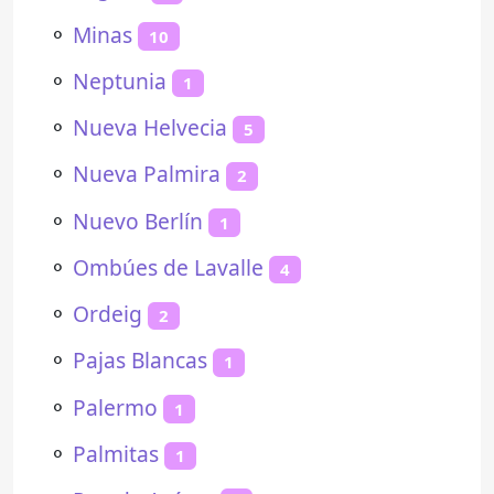
⚬
Minas
10
⚬
Neptunia
1
⚬
Nueva Helvecia
5
⚬
Nueva Palmira
2
⚬
Nuevo Berlín
1
⚬
Ombúes de Lavalle
4
⚬
Ordeig
2
⚬
Pajas Blancas
1
⚬
Palermo
1
⚬
Palmitas
1