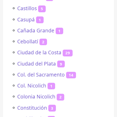
⚬
Castillos
5
⚬
Casupá
1
⚬
Cañada Grande
1
⚬
Cebollatí
2
⚬
Ciudad de la Costa
29
⚬
Ciudad del Plata
9
⚬
Col. del Sacramento
14
⚬
Col. Nicolich
1
⚬
Colonia Nicolich
2
⚬
Constitución
3