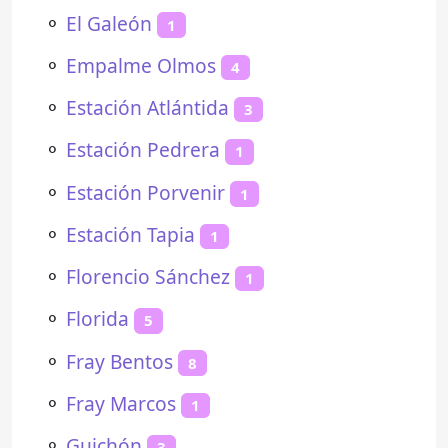
⚬
El Galeón
1
⚬
Empalme Olmos
4
⚬
Estación Atlántida
3
⚬
Estación Pedrera
1
⚬
Estación Porvenir
1
⚬
Estación Tapia
1
⚬
Florencio Sánchez
1
⚬
Florida
5
⚬
Fray Bentos
8
⚬
Fray Marcos
1
⚬
Guichón
3