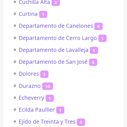
⚬
Cuchilla Alta
2
⚬
Curtina
1
⚬
Departamento de Canelones
6
⚬
Departamento de Cerro Largo
1
⚬
Departamento de Lavalleja
1
⚬
Departamento de San José
4
⚬
Dolores
3
⚬
Durazno
10
⚬
Echeverry
1
⚬
Ecilda Paullier
1
⚬
Ejido de Treinta y Tres
4