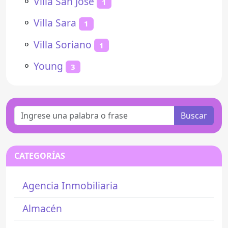
⚬
Villa San José
1
⚬
Villa Sara
1
⚬
Villa Soriano
1
⚬
Young
3
Buscar
CATEGORÍAS
Agencia Inmobiliaria
Almacén