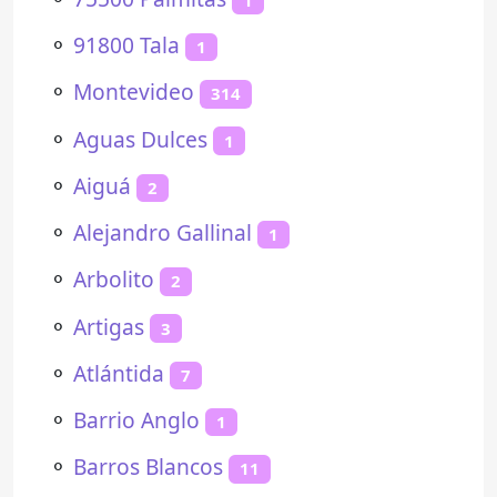
⚬
91800 Tala
1
⚬
Montevideo
314
⚬
Aguas Dulces
1
⚬
Aiguá
2
⚬
Alejandro Gallinal
1
⚬
Arbolito
2
⚬
Artigas
3
⚬
Atlántida
7
⚬
Barrio Anglo
1
⚬
Barros Blancos
11