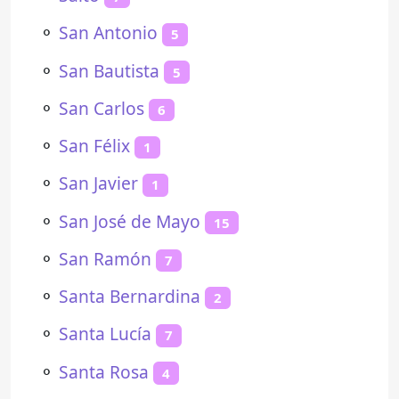
⚬
San Antonio
5
⚬
San Bautista
5
⚬
San Carlos
6
⚬
San Félix
1
⚬
San Javier
1
⚬
San José de Mayo
15
⚬
San Ramón
7
⚬
Santa Bernardina
2
⚬
Santa Lucía
7
⚬
Santa Rosa
4