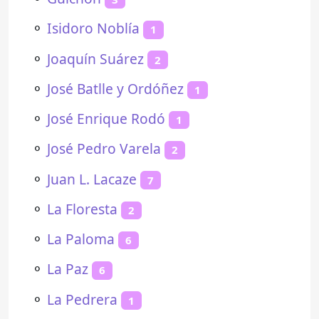
⚬
Isidoro Noblía
1
⚬
Joaquín Suárez
2
⚬
José Batlle y Ordóñez
1
⚬
José Enrique Rodó
1
⚬
José Pedro Varela
2
⚬
Juan L. Lacaze
7
⚬
La Floresta
2
⚬
La Paloma
6
⚬
La Paz
6
⚬
La Pedrera
1