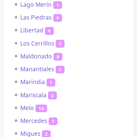
⚬
Lago Merín
1
⚬
Las Piedras
9
⚬
Libertad
6
⚬
Los Cerrillos
1
⚬
Maldonado
8
⚬
Manantiales
1
⚬
Marindia
1
⚬
Mariscala
2
⚬
Melo
13
⚬
Mercedes
7
⚬
Migues
2