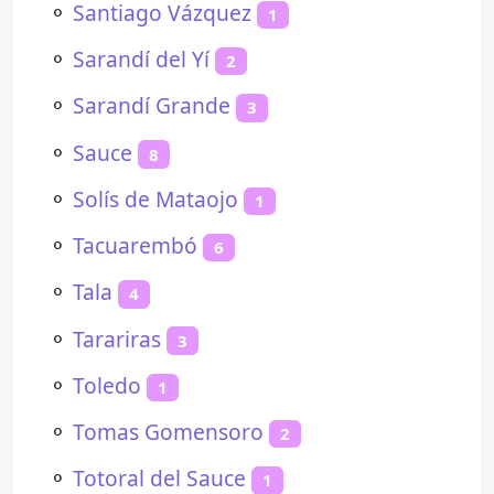
⚬
Santiago Vázquez
1
⚬
Sarandí del Yí
2
⚬
Sarandí Grande
3
⚬
Sauce
8
⚬
Solís de Mataojo
1
⚬
Tacuarembó
6
⚬
Tala
4
⚬
Tarariras
3
⚬
Toledo
1
⚬
Tomas Gomensoro
2
⚬
Totoral del Sauce
1