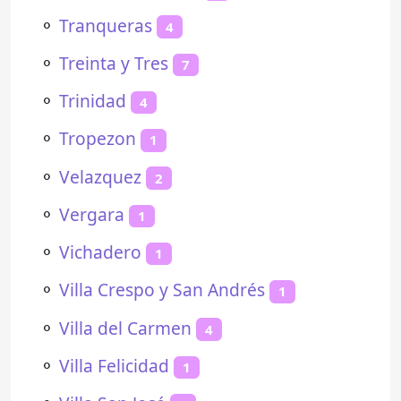
⚬
Tranqueras
4
⚬
Treinta y Tres
7
⚬
Trinidad
4
⚬
Tropezon
1
⚬
Velazquez
2
⚬
Vergara
1
⚬
Vichadero
1
⚬
Villa Crespo y San Andrés
1
⚬
Villa del Carmen
4
⚬
Villa Felicidad
1