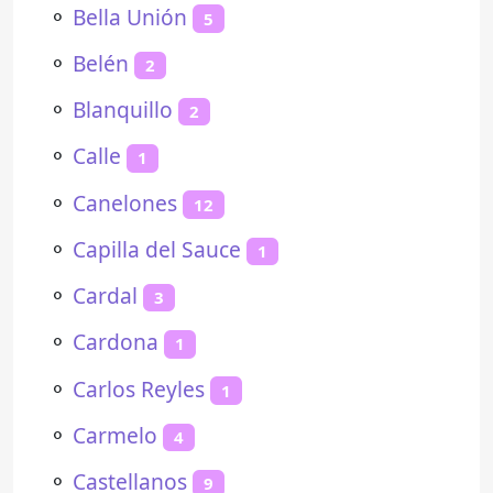
⚬
Bella Unión
5
⚬
Belén
2
⚬
Blanquillo
2
⚬
Calle
1
⚬
Canelones
12
⚬
Capilla del Sauce
1
⚬
Cardal
3
⚬
Cardona
1
⚬
Carlos Reyles
1
⚬
Carmelo
4
⚬
Castellanos
9