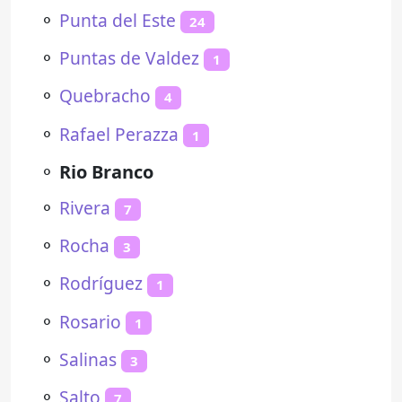
⚬
Punta del Este
24
⚬
Puntas de Valdez
1
⚬
Quebracho
4
⚬
Rafael Perazza
1
⚬
Rio Branco
⚬
Rivera
7
⚬
Rocha
3
⚬
Rodríguez
1
⚬
Rosario
1
⚬
Salinas
3
⚬
Salto
7