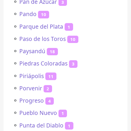
⚬
Pan de Azúcar
3
⚬
Pando
10
⚬
Parque del Plata
1
⚬
Paso de los Toros
10
⚬
Paysandú
18
⚬
Piedras Coloradas
3
⚬
Piriápolis
11
⚬
Porvenir
2
⚬
Progreso
4
⚬
Pueblo Nuevo
1
⚬
Punta del Diablo
1