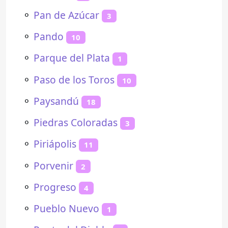
⚬
Pan de Azúcar
3
⚬
Pando
10
⚬
Parque del Plata
1
⚬
Paso de los Toros
10
⚬
Paysandú
18
⚬
Piedras Coloradas
3
⚬
Piriápolis
11
⚬
Porvenir
2
⚬
Progreso
4
⚬
Pueblo Nuevo
1