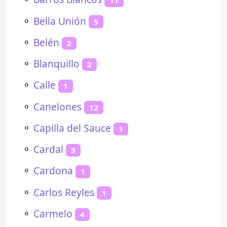
11
⚬
Bella Unión
5
⚬
Belén
2
⚬
Blanquillo
2
⚬
Calle
1
⚬
Canelones
12
⚬
Capilla del Sauce
1
⚬
Cardal
3
⚬
Cardona
1
⚬
Carlos Reyles
1
⚬
Carmelo
4