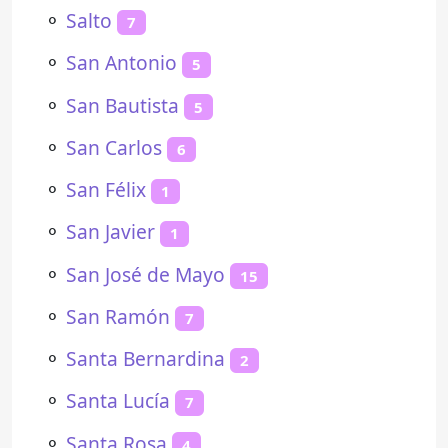
⚬
Salto
7
⚬
San Antonio
5
⚬
San Bautista
5
⚬
San Carlos
6
⚬
San Félix
1
⚬
San Javier
1
⚬
San José de Mayo
15
⚬
San Ramón
7
⚬
Santa Bernardina
2
⚬
Santa Lucía
7
⚬
Santa Rosa
4