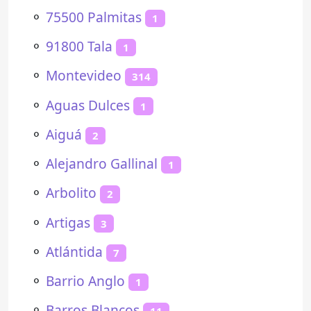
⚬
75500 Palmitas
1
⚬
91800 Tala
1
⚬
Montevideo
314
⚬
Aguas Dulces
1
⚬
Aiguá
2
⚬
Alejandro Gallinal
1
⚬
Arbolito
2
⚬
Artigas
3
⚬
Atlántida
7
⚬
Barrio Anglo
1
⚬
Barros Blancos