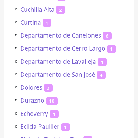
⚬
Cuchilla Alta
2
⚬
Curtina
1
⚬
Departamento de Canelones
6
⚬
Departamento de Cerro Largo
1
⚬
Departamento de Lavalleja
1
⚬
Departamento de San José
4
⚬
Dolores
3
⚬
Durazno
10
⚬
Echeverry
1
⚬
Ecilda Paullier
1