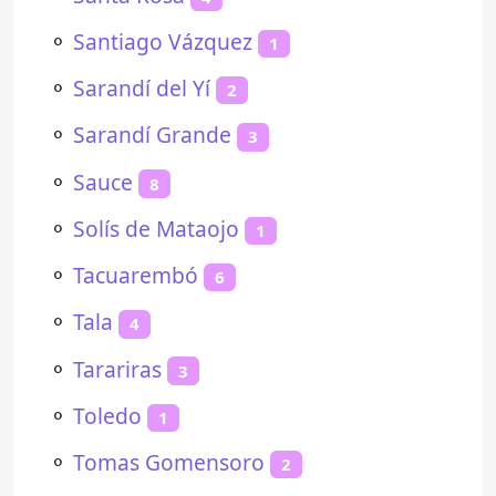
⚬
Santiago Vázquez
1
⚬
Sarandí del Yí
2
⚬
Sarandí Grande
3
⚬
Sauce
8
⚬
Solís de Mataojo
1
⚬
Tacuarembó
6
⚬
Tala
4
⚬
Tarariras
3
⚬
Toledo
1
⚬
Tomas Gomensoro
2