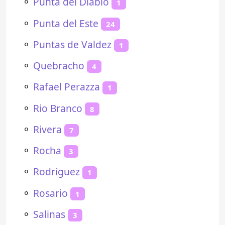
⚬
Punta del Diablo
1
⚬
Punta del Este
24
⚬
Puntas de Valdez
1
⚬
Quebracho
4
⚬
Rafael Perazza
1
⚬
Rio Branco
8
⚬
Rivera
7
⚬
Rocha
3
⚬
Rodríguez
1
⚬
Rosario
1
⚬
Salinas
3