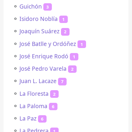
⚬
Guichón
3
⚬
Isidoro Noblía
1
⚬
Joaquín Suárez
2
⚬
José Batlle y Ordóñez
1
⚬
José Enrique Rodó
1
⚬
José Pedro Varela
2
⚬
Juan L. Lacaze
7
⚬
La Floresta
2
⚬
La Paloma
6
⚬
La Paz
6
⚬
La Pedrera
1