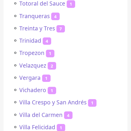
⚬
Totoral del Sauce
1
⚬
Tranqueras
4
⚬
Treinta y Tres
7
⚬
Trinidad
4
⚬
Tropezon
1
⚬
Velazquez
2
⚬
Vergara
1
⚬
Vichadero
1
⚬
Villa Crespo y San Andrés
1
⚬
Villa del Carmen
4
⚬
Villa Felicidad
1