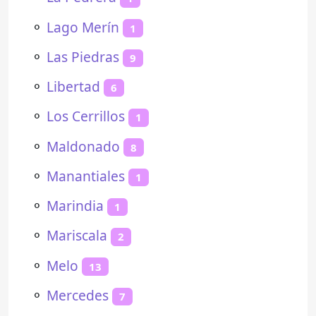
⚬
Lago Merín
1
⚬
Las Piedras
9
⚬
Libertad
6
⚬
Los Cerrillos
1
⚬
Maldonado
8
⚬
Manantiales
1
⚬
Marindia
1
⚬
Mariscala
2
⚬
Melo
13
⚬
Mercedes
7