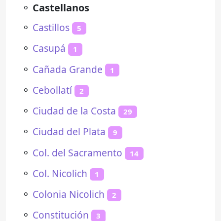
⚬
Castellanos
⚬
Castillos
5
⚬
Casupá
1
⚬
Cañada Grande
1
⚬
Cebollatí
2
⚬
Ciudad de la Costa
29
⚬
Ciudad del Plata
9
⚬
Col. del Sacramento
14
⚬
Col. Nicolich
1
⚬
Colonia Nicolich
2
⚬
Constitución
3