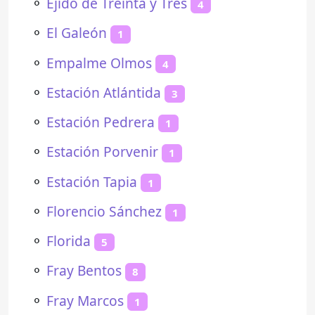
⚬
Ejido de Treinta y Tres
4
⚬
El Galeón
1
⚬
Empalme Olmos
4
⚬
Estación Atlántida
3
⚬
Estación Pedrera
1
⚬
Estación Porvenir
1
⚬
Estación Tapia
1
⚬
Florencio Sánchez
1
⚬
Florida
5
⚬
Fray Bentos
8
⚬
Fray Marcos
1