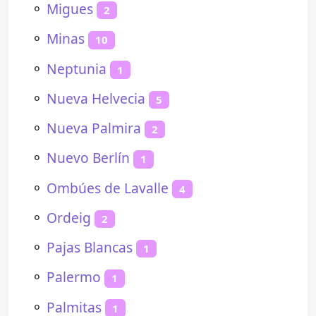
⚬
Migues
2
⚬
Minas
10
⚬
Neptunia
1
⚬
Nueva Helvecia
5
⚬
Nueva Palmira
2
⚬
Nuevo Berlín
1
⚬
Ombúes de Lavalle
4
⚬
Ordeig
2
⚬
Pajas Blancas
1
⚬
Palermo
1
⚬
Palmitas
1