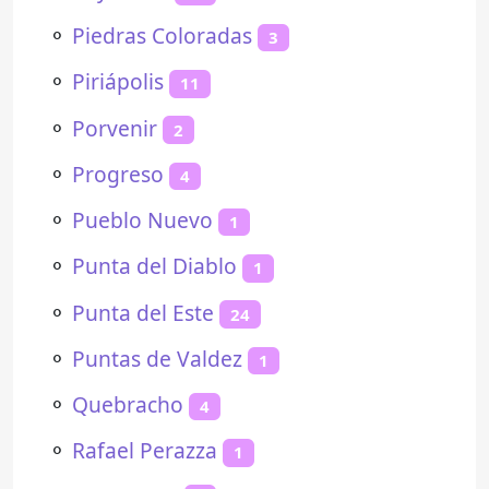
⚬
Piedras Coloradas
3
⚬
Piriápolis
11
⚬
Porvenir
2
⚬
Progreso
4
⚬
Pueblo Nuevo
1
⚬
Punta del Diablo
1
⚬
Punta del Este
24
⚬
Puntas de Valdez
1
⚬
Quebracho
4
⚬
Rafael Perazza
1