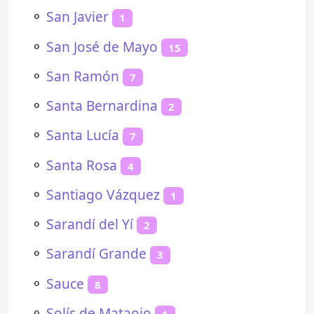
⚬
San Javier
1
⚬
San José de Mayo
15
⚬
San Ramón
7
⚬
Santa Bernardina
2
⚬
Santa Lucía
7
⚬
Santa Rosa
4
⚬
Santiago Vázquez
1
⚬
Sarandí del Yí
2
⚬
Sarandí Grande
3
⚬
Sauce
8
⚬
Solís de Mataojo
1