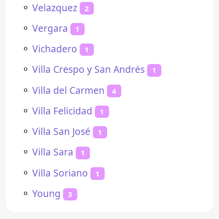
⚬
Velazquez
2
⚬
Vergara
1
⚬
Vichadero
1
⚬
Villa Crespo y San Andrés
1
⚬
Villa del Carmen
4
⚬
Villa Felicidad
1
⚬
Villa San José
1
⚬
Villa Sara
1
⚬
Villa Soriano
1
⚬
Young
3