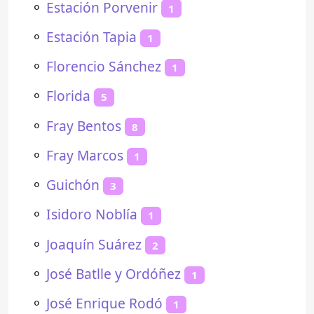
⚬
Estación Porvenir
1
⚬
Estación Tapia
1
⚬
Florencio Sánchez
1
⚬
Florida
5
⚬
Fray Bentos
8
⚬
Fray Marcos
1
⚬
Guichón
3
⚬
Isidoro Noblía
1
⚬
Joaquín Suárez
2
⚬
José Batlle y Ordóñez
1
⚬
José Enrique Rodó
1