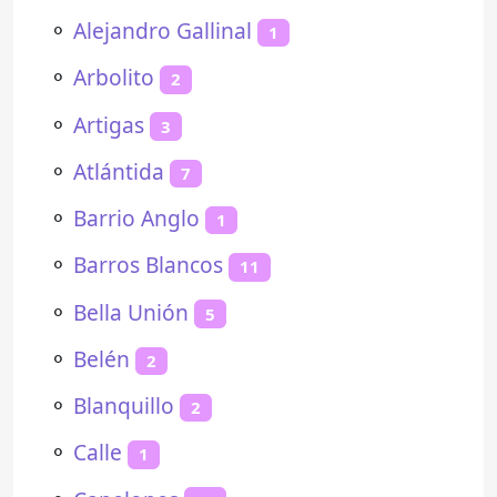
⚬
Alejandro Gallinal
1
⚬
Arbolito
2
⚬
Artigas
3
⚬
Atlántida
7
⚬
Barrio Anglo
1
⚬
Barros Blancos
11
⚬
Bella Unión
5
⚬
Belén
2
⚬
Blanquillo
2
⚬
Calle
1