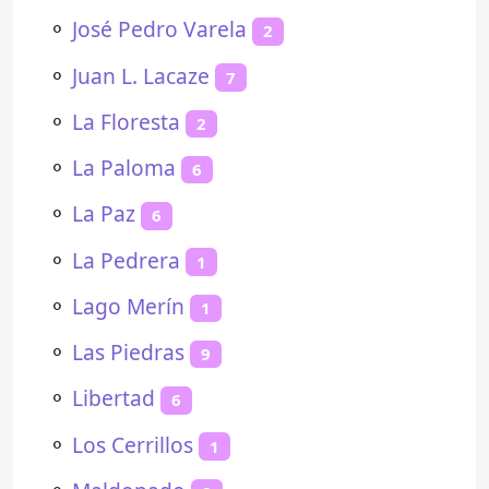
⚬
José Pedro Varela
2
⚬
Juan L. Lacaze
7
⚬
La Floresta
2
⚬
La Paloma
6
⚬
La Paz
6
⚬
La Pedrera
1
⚬
Lago Merín
1
⚬
Las Piedras
9
⚬
Libertad
6
⚬
Los Cerrillos
1