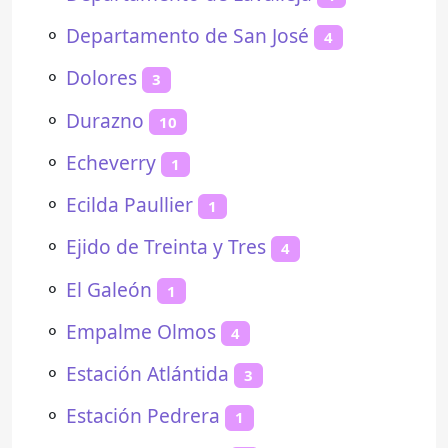
⚬
Departamento de San José
4
⚬
Dolores
3
⚬
Durazno
10
⚬
Echeverry
1
⚬
Ecilda Paullier
1
⚬
Ejido de Treinta y Tres
4
⚬
El Galeón
1
⚬
Empalme Olmos
4
⚬
Estación Atlántida
3
⚬
Estación Pedrera
1