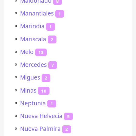
⚬
Maldonado
8
⚬
Manantiales
1
⚬
Marindia
1
⚬
Mariscala
2
⚬
Melo
13
⚬
Mercedes
7
⚬
Migues
2
⚬
Minas
10
⚬
Neptunia
1
⚬
Nueva Helvecia
5
⚬
Nueva Palmira
2