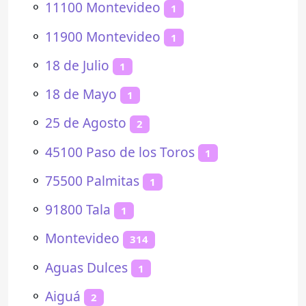
⚬
11100 Montevideo
1
⚬
11900 Montevideo
1
⚬
18 de Julio
1
⚬
18 de Mayo
1
⚬
25 de Agosto
2
⚬
45100 Paso de los Toros
1
⚬
75500 Palmitas
1
⚬
91800 Tala
1
⚬
Montevideo
314
⚬
Aguas Dulces
1
⚬
Aiguá
2