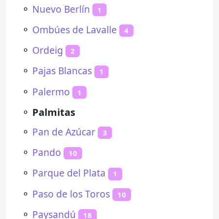
⚬
Nuevo Berlín
1
⚬
Ombúes de Lavalle
4
⚬
Ordeig
2
⚬
Pajas Blancas
1
⚬
Palermo
1
⚬
Palmitas
⚬
Pan de Azúcar
3
⚬
Pando
10
⚬
Parque del Plata
1
⚬
Paso de los Toros
10
⚬
Paysandú
18