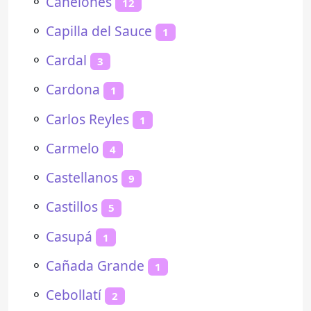
⚬
Canelones
12
⚬
Capilla del Sauce
1
⚬
Cardal
3
⚬
Cardona
1
⚬
Carlos Reyles
1
⚬
Carmelo
4
⚬
Castellanos
9
⚬
Castillos
5
⚬
Casupá
1
⚬
Cañada Grande
1
⚬
Cebollatí
2