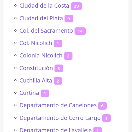
⚬
Ciudad de la Costa
29
⚬
Ciudad del Plata
9
⚬
Col. del Sacramento
14
⚬
Col. Nicolich
1
⚬
Colonia Nicolich
2
⚬
Constitución
3
⚬
Cuchilla Alta
2
⚬
Curtina
1
⚬
Departamento de Canelones
6
⚬
Departamento de Cerro Largo
1
⚬
Departamento de Lavalleja
1