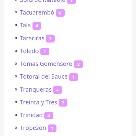
⚬
Tacuarembó
6
⚬
Tala
4
⚬
Tarariras
3
⚬
Toledo
1
⚬
Tomas Gomensoro
2
⚬
Totoral del Sauce
1
⚬
Tranqueras
4
⚬
Treinta y Tres
7
⚬
Trinidad
4
⚬
Tropezon
1