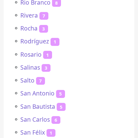
⚬
Rio Branco
8
⚬
Rivera
7
⚬
Rocha
3
⚬
Rodríguez
1
⚬
Rosario
1
⚬
Salinas
3
⚬
Salto
7
⚬
San Antonio
5
⚬
San Bautista
5
⚬
San Carlos
6
⚬
San Félix
1