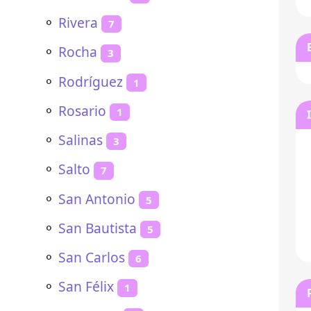
⚬
Rivera
7
⚬
Rocha
3
⚬
Rodríguez
1
⚬
Rosario
1
⚬
Salinas
3
⚬
Salto
7
⚬
San Antonio
5
⚬
San Bautista
5
⚬
San Carlos
6
⚬
San Félix
1