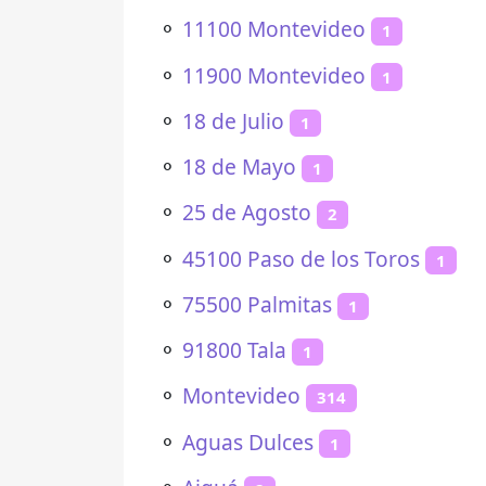
⚬
11100 Montevideo
1
⚬
11900 Montevideo
1
⚬
18 de Julio
1
⚬
18 de Mayo
1
⚬
25 de Agosto
2
⚬
45100 Paso de los Toros
1
⚬
75500 Palmitas
1
⚬
91800 Tala
1
⚬
Montevideo
314
⚬
Aguas Dulces
1