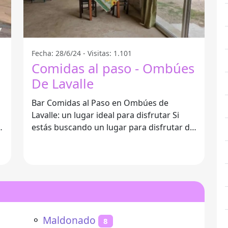
Fecha: 28/6/24 - Visitas: 1.101
Comidas al paso - Ombúes
De Lavalle
Bar Comidas al Paso en Ombúes de
Lavalle: un lugar ideal para disfrutar Si
a
estás buscando un lugar para disfrutar de
una buena comida y un ambiente
⚬
Maldonado
8