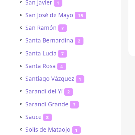
⚬
San Javier
1
⚬
San José de Mayo
15
⚬
San Ramón
7
⚬
Santa Bernardina
2
⚬
Santa Lucía
7
⚬
Santa Rosa
4
⚬
Santiago Vázquez
1
⚬
Sarandí del Yí
2
⚬
Sarandí Grande
3
⚬
Sauce
8
⚬
Solís de Mataojo
1