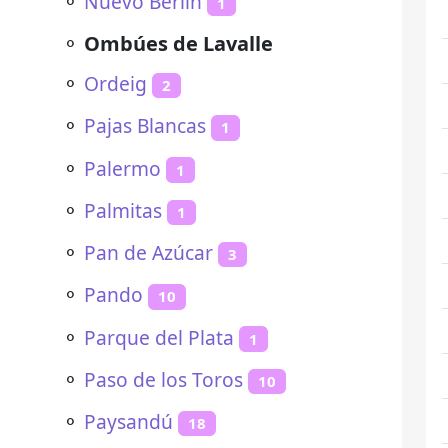
⚬
Nuevo Berlín
1
⚬
Ombúes de Lavalle
⚬
Ordeig
2
⚬
Pajas Blancas
1
⚬
Palermo
1
⚬
Palmitas
1
⚬
Pan de Azúcar
3
⚬
Pando
10
⚬
Parque del Plata
1
⚬
Paso de los Toros
10
⚬
Paysandú
18