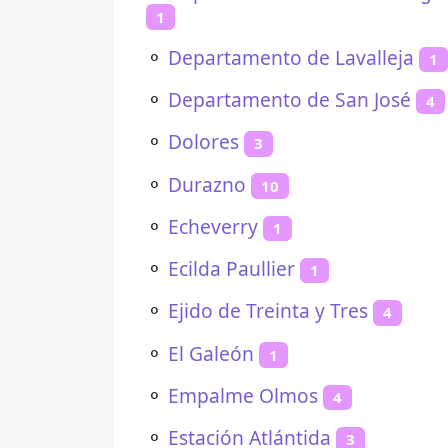
1
⚬
Departamento de Lavalleja
1
⚬
Departamento de San José
4
⚬
Dolores
3
⚬
Durazno
10
⚬
Echeverry
1
⚬
Ecilda Paullier
1
⚬
Ejido de Treinta y Tres
4
⚬
El Galeón
1
⚬
Empalme Olmos
4
⚬
Estación Atlántida
3