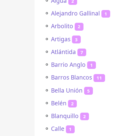
⚬
Aiguá
2
⚬
Alejandro Gallinal
1
⚬
Arbolito
2
⚬
Artigas
3
⚬
Atlántida
7
⚬
Barrio Anglo
1
⚬
Barros Blancos
11
⚬
Bella Unión
5
⚬
Belén
2
⚬
Blanquillo
2
⚬
Calle
1