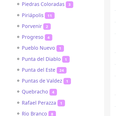
⚬
Piedras Coloradas
3
⚬
Piriápolis
11
⚬
Porvenir
2
⚬
Progreso
4
⚬
Pueblo Nuevo
1
⚬
Punta del Diablo
1
⚬
Punta del Este
24
⚬
Puntas de Valdez
1
⚬
Quebracho
4
⚬
Rafael Perazza
1
⚬
Rio Branco
8