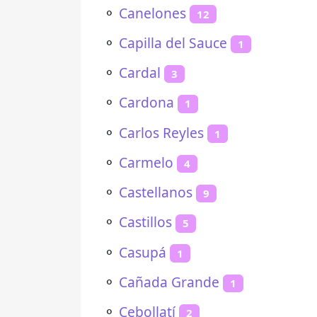
⚬
Canelones
12
⚬
Capilla del Sauce
1
⚬
Cardal
3
⚬
Cardona
1
⚬
Carlos Reyles
1
⚬
Carmelo
4
⚬
Castellanos
9
⚬
Castillos
5
⚬
Casupá
1
⚬
Cañada Grande
1
⚬
Cebollatí
2