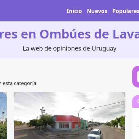
Inicio
Nuevos
Populare
res en Ombúes de Lava
La web de opiniones de Uruguay
 esta categoría: