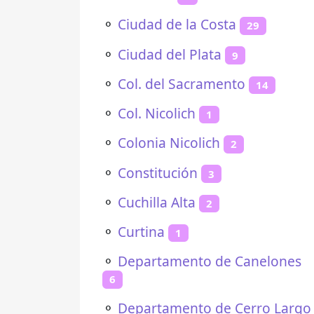
⚬
Ciudad de la Costa
29
⚬
Ciudad del Plata
9
⚬
Col. del Sacramento
14
⚬
Col. Nicolich
1
⚬
Colonia Nicolich
2
⚬
Constitución
3
⚬
Cuchilla Alta
2
⚬
Curtina
1
⚬
Departamento de Canelones
6
⚬
Departamento de Cerro Largo