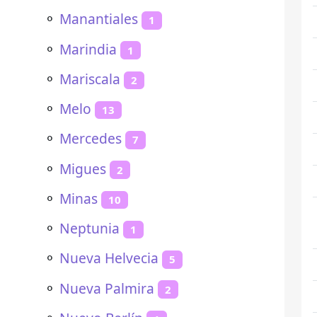
⚬
Manantiales
1
⚬
Marindia
1
⚬
Mariscala
2
⚬
Melo
13
⚬
Mercedes
7
⚬
Migues
2
⚬
Minas
10
⚬
Neptunia
1
⚬
Nueva Helvecia
5
⚬
Nueva Palmira
2