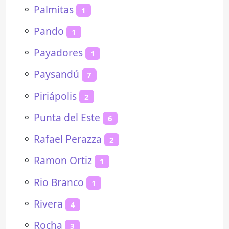
⚬
Palmitas
1
⚬
Pando
1
⚬
Payadores
1
⚬
Paysandú
7
⚬
Piriápolis
2
⚬
Punta del Este
6
⚬
Rafael Perazza
2
⚬
Ramon Ortiz
1
⚬
Rio Branco
1
⚬
Rivera
4
⚬
Rocha
3