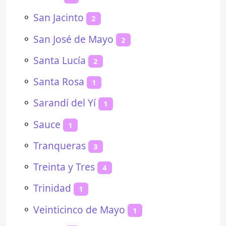
⚬
San Jacinto
2
⚬
San José de Mayo
2
⚬
Santa Lucía
2
⚬
Santa Rosa
1
⚬
Sarandí del Yí
1
⚬
Sauce
1
⚬
Tranqueras
3
⚬
Treinta y Tres
4
⚬
Trinidad
1
⚬
Veinticinco de Mayo
1