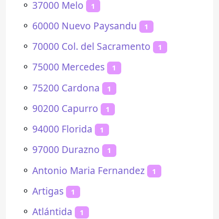
⚬
37000 Melo
1
⚬
60000 Nuevo Paysandu
1
⚬
70000 Col. del Sacramento
1
⚬
75000 Mercedes
1
⚬
75200 Cardona
1
⚬
90200 Capurro
1
⚬
94000 Florida
1
⚬
97000 Durazno
1
⚬
Antonio Maria Fernandez
1
⚬
Artigas
1
⚬
Atlántida
1