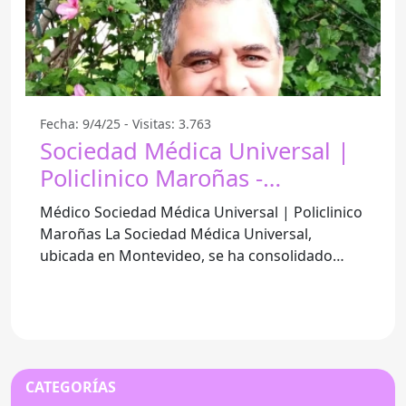
Fecha: 9/4/25 - Visitas: 3.763
Sociedad Médica Universal |
Policlinico Maroñas -
Montevideo
Médico Sociedad Médica Universal | Policlinico
Maroñas La Sociedad Médica Universal,
ubicada en Montevideo, se ha consolidado
como una opción destacada para
CATEGORÍAS