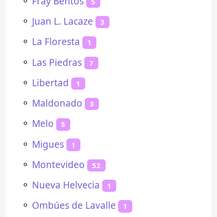
⚬
Fray Bentos
5
⚬
Juan L. Lacaze
3
⚬
La Floresta
1
⚬
Las Piedras
7
⚬
Libertad
1
⚬
Maldonado
3
⚬
Melo
5
⚬
Migues
1
⚬
Montevideo
52
⚬
Nueva Helvecia
1
⚬
Ombúes de Lavalle
1