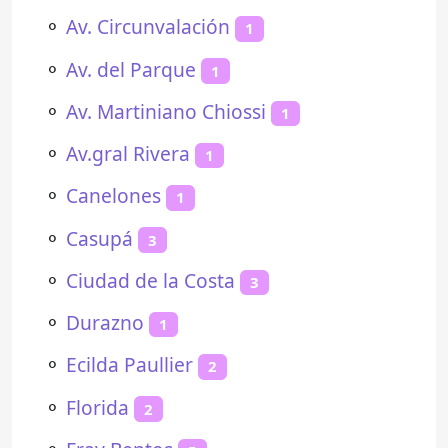
⚬
Av. Circunvalación
1
⚬
Av. del Parque
1
⚬
Av. Martiniano Chiossi
1
⚬
Av.gral Rivera
1
⚬
Canelones
1
⚬
Casupá
3
⚬
Ciudad de la Costa
3
⚬
Durazno
1
⚬
Ecilda Paullier
2
⚬
Florida
2