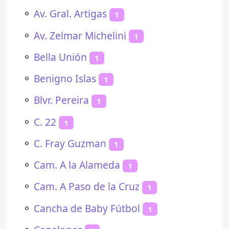
⚬
Av. Gral. Artigas
1
⚬
Av. Zelmar Michelini
1
⚬
Bella Unión
1
⚬
Benigno Islas
1
⚬
Blvr. Pereira
1
⚬
C. 22
1
⚬
C. Fray Guzman
1
⚬
Cam. A la Alameda
1
⚬
Cam. A Paso de la Cruz
1
⚬
Cancha de Baby Fútbol
1