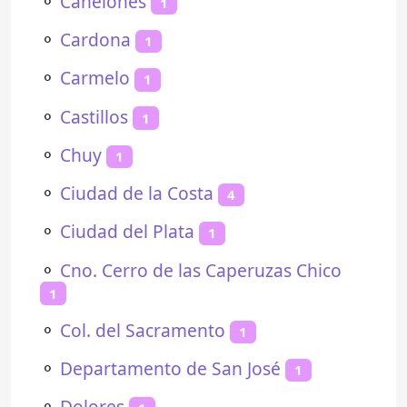
⚬
Canelones
1
⚬
Cardona
1
⚬
Carmelo
1
⚬
Castillos
1
⚬
Chuy
1
⚬
Ciudad de la Costa
4
⚬
Ciudad del Plata
1
⚬
Cno. Cerro de las Caperuzas Chico
1
⚬
Col. del Sacramento
1
⚬
Departamento de San José
1
⚬
Dolores