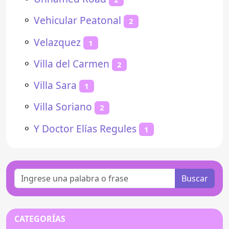
⚬
Vehicular Peatonal
2
⚬
Velazquez
1
⚬
Villa del Carmen
2
⚬
Villa Sara
1
⚬
Villa Soriano
2
⚬
Y Doctor Elías Regules
1
Buscar
CATEGORÍAS