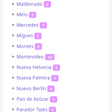
⚬
Maldonado
2
⚬
Melo
2
⚬
Mercedes
7
⚬
Migues
1
⚬
Montes
2
⚬
Montevideo
12
⚬
Nueva Helvecia
3
⚬
Nueva Palmira
1
⚬
Nuevo Berlín
3
⚬
Pan de Azúcar
1
⚬
Parador Tajes
1