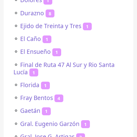
1
⚬
Durazno
8
⚬
Ejido de Treinta y Tres
1
⚬
El Caño
1
⚬
El Ensueño
1
⚬
Final de Ruta 47 Al Sur y Rio Santa
Lucía
1
⚬
Florida
1
⚬
Fray Bentos
4
⚬
Gaetán
1
⚬
Gral. Eugenio Garzón
1
⚬
Gral. Jose G. Artigas
2