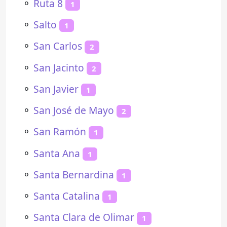
⚬
Ruta 8
1
⚬
Salto
1
⚬
San Carlos
2
⚬
San Jacinto
2
⚬
San Javier
1
⚬
San José de Mayo
2
⚬
San Ramón
1
⚬
Santa Ana
1
⚬
Santa Bernardina
1
⚬
Santa Catalina
1
⚬
Santa Clara de Olimar
1