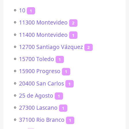
⚬
10
1
⚬
11300 Montevideo
2
⚬
11400 Montevideo
1
⚬
12700 Santiago Vázquez
2
⚬
15700 Toledo
1
⚬
15900 Progreso
1
⚬
20400 San Carlos
1
⚬
25 de Agosto
1
⚬
27300 Lascano
1
⚬
37100 Rio Branco
1