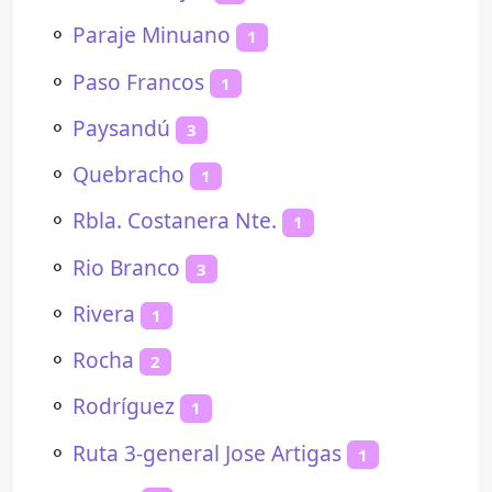
⚬
Paraje Minuano
1
⚬
Paso Francos
1
⚬
Paysandú
3
⚬
Quebracho
1
⚬
Rbla. Costanera Nte.
1
⚬
Rio Branco
3
⚬
Rivera
1
⚬
Rocha
2
⚬
Rodríguez
1
⚬
Ruta 3-general Jose Artigas
1