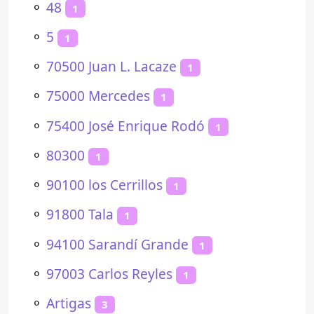
⚬
48
1
⚬
5
1
⚬
70500 Juan L. Lacaze
1
⚬
75000 Mercedes
1
⚬
75400 José Enrique Rodó
1
⚬
80300
1
⚬
90100 los Cerrillos
1
⚬
91800 Tala
1
⚬
94100 Sarandí Grande
1
⚬
97003 Carlos Reyles
1
⚬
Artigas
3