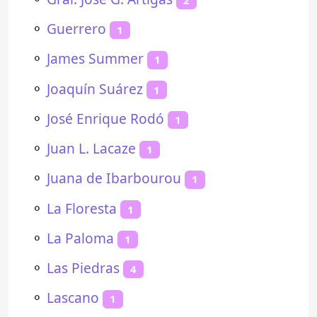
⚬
Guerrero
1
⚬
James Summer
1
⚬
Joaquín Suárez
1
⚬
José Enrique Rodó
1
⚬
Juan L. Lacaze
1
⚬
Juana de Ibarbourou
1
⚬
La Floresta
1
⚬
La Paloma
1
⚬
Las Piedras
4
⚬
Lascano
1