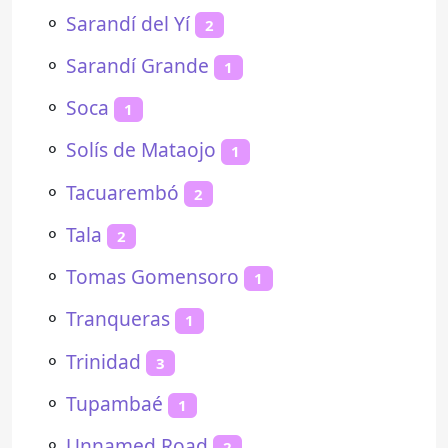
⚬
Sarandí del Yí
2
⚬
Sarandí Grande
1
⚬
Soca
1
⚬
Solís de Mataojo
1
⚬
Tacuarembó
2
⚬
Tala
2
⚬
Tomas Gomensoro
1
⚬
Tranqueras
1
⚬
Trinidad
3
⚬
Tupambaé
1
⚬
Unnamed Road
2