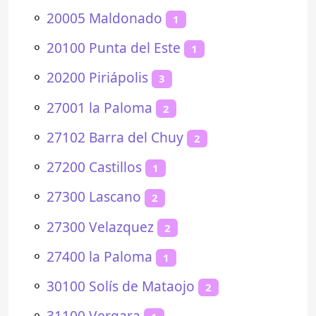
⚬
20005 Maldonado
1
⚬
20100 Punta del Este
1
⚬
20200 Piriápolis
3
⚬
27001 la Paloma
2
⚬
27102 Barra del Chuy
2
⚬
27200 Castillos
1
⚬
27300 Lascano
2
⚬
27300 Velazquez
2
⚬
27400 la Paloma
1
⚬
30100 Solís de Mataojo
2
⚬
31100 Vergara