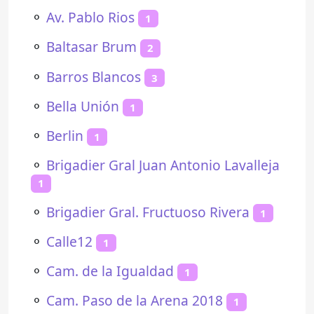
⚬
Av. Pablo Rios
1
⚬
Baltasar Brum
2
⚬
Barros Blancos
3
⚬
Bella Unión
1
⚬
Berlin
1
⚬
Brigadier Gral Juan Antonio Lavalleja
1
⚬
Brigadier Gral. Fructuoso Rivera
1
⚬
Calle12
1
⚬
Cam. de la Igualdad
1
⚬
Cam. Paso de la Arena 2018
1