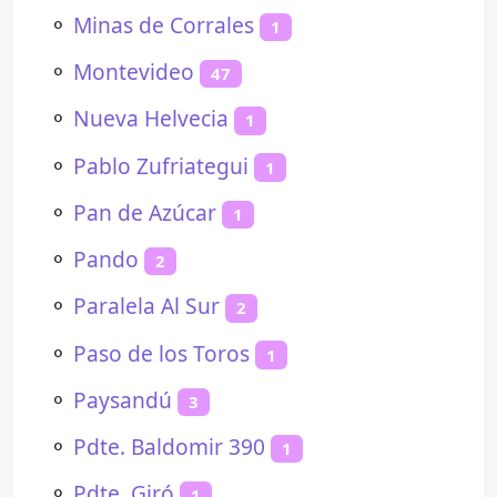
⚬
Minas de Corrales
1
⚬
Montevideo
47
⚬
Nueva Helvecia
1
⚬
Pablo Zufriategui
1
⚬
Pan de Azúcar
1
⚬
Pando
2
⚬
Paralela Al Sur
2
⚬
Paso de los Toros
1
⚬
Paysandú
3
⚬
Pdte. Baldomir 390
1
⚬
Pdte. Giró
1