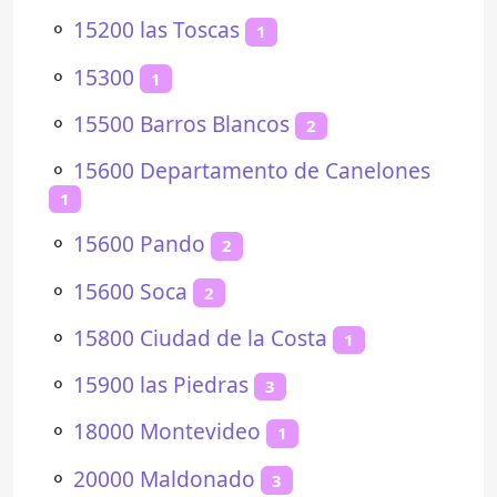
⚬
15200 las Toscas
1
⚬
15300
1
⚬
15500 Barros Blancos
2
⚬
15600 Departamento de Canelones
1
⚬
15600 Pando
2
⚬
15600 Soca
2
⚬
15800 Ciudad de la Costa
1
⚬
15900 las Piedras
3
⚬
18000 Montevideo
1
⚬
20000 Maldonado
3