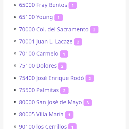
⚬
65000 Fray Bentos
1
⚬
65100 Young
1
⚬
70000 Col. del Sacramento
2
⚬
70001 Juan L. Lacaze
2
⚬
70100 Carmelo
1
⚬
75100 Dolores
2
⚬
75400 José Enrique Rodó
2
⚬
75500 Palmitas
2
⚬
80000 San José de Mayo
3
⚬
80005 Villa María
1
⚬
90100 los Cerrillos
1