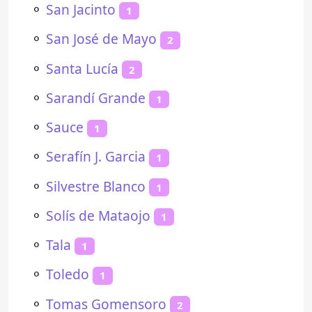
⚬
San Jacinto
1
⚬
San José de Mayo
2
⚬
Santa Lucía
2
⚬
Sarandí Grande
1
⚬
Sauce
1
⚬
Serafín J. Garcia
1
⚬
Silvestre Blanco
1
⚬
Solís de Mataojo
1
⚬
Tala
1
⚬
Toledo
1
⚬
Tomas Gomensoro
2