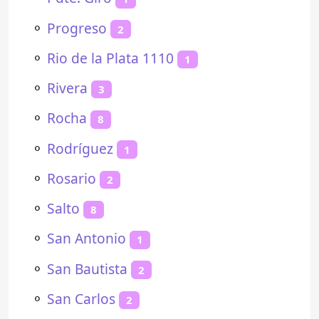
⚬
Progreso
2
⚬
Rio de la Plata 1110
1
⚬
Rivera
3
⚬
Rocha
8
⚬
Rodríguez
1
⚬
Rosario
2
⚬
Salto
8
⚬
San Antonio
1
⚬
San Bautista
2
⚬
San Carlos
2