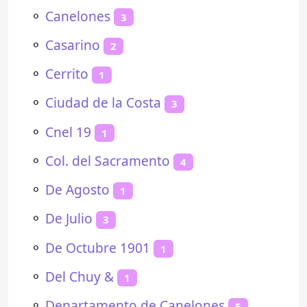
⚬
Canelones
3
⚬
Casarino
2
⚬
Cerrito
1
⚬
Ciudad de la Costa
3
⚬
Cnel 19
1
⚬
Col. del Sacramento
4
⚬
De Agosto
1
⚬
De Julio
3
⚬
De Octubre 1901
1
⚬
Del Chuy &
1
⚬
Departamento de Canelones
5