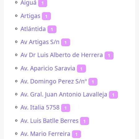
⚬
Aiguá
1
⚬
Artigas
1
⚬
Atlántida
1
⚬
Av Artigas S/n
1
⚬
Av Dr Luis Alberto de Herrera
1
⚬
Av. Aparicio Saravia
1
⚬
Av. Domingo Perez S/nº
1
⚬
Av. Gral. Juan Antonio Lavalleja
1
⚬
Av. Italia 5758
1
⚬
Av. Luis Batlle Berres
1
⚬
Av. Mario Ferreira
1