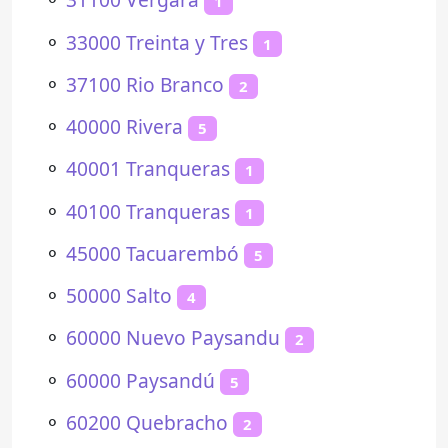
1
⚬
33000 Treinta y Tres
1
⚬
37100 Rio Branco
2
⚬
40000 Rivera
5
⚬
40001 Tranqueras
1
⚬
40100 Tranqueras
1
⚬
45000 Tacuarembó
5
⚬
50000 Salto
4
⚬
60000 Nuevo Paysandu
2
⚬
60000 Paysandú
5
⚬
60200 Quebracho
2