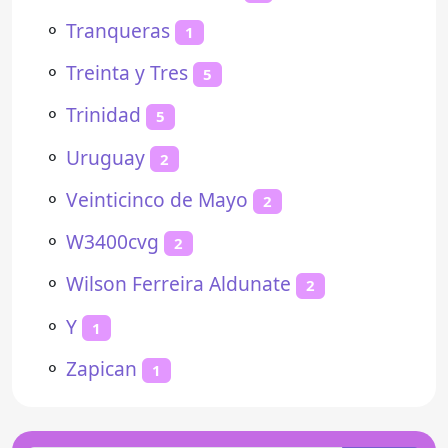
⚬
Tranqueras
1
⚬
Treinta y Tres
5
⚬
Trinidad
5
⚬
Uruguay
2
⚬
Veinticinco de Mayo
2
⚬
W3400cvg
2
⚬
Wilson Ferreira Aldunate
2
⚬
Y
1
⚬
Zapican
1