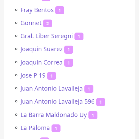
⚬
Fray Bentos
1
⚬
Gonnet
2
⚬
Gral. Líber Seregni
1
⚬
Joaquin Suarez
1
⚬
Joaquín Correa
1
⚬
Jose P 19
1
⚬
Juan Antonio Lavalleja
1
⚬
Juan Antonio Lavalleja 596
1
⚬
La Barra Maldonado Uy
1
⚬
La Paloma
1