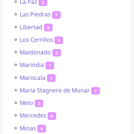
⚬
La Paz
3
⚬
Las Piedras
7
⚬
Libertad
2
⚬
Los Cerrillos
3
⚬
Maldonado
2
⚬
Marindia
1
⚬
Mariscala
1
⚬
María Stagnero de Munar
1
⚬
Melo
2
⚬
Mercedes
6
⚬
Minas
5