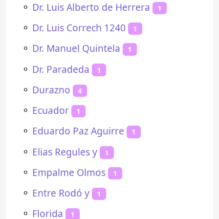
⚬
Dr. Luis Alberto de Herrera
1
⚬
Dr. Luis Correch 1240
1
⚬
Dr. Manuel Quintela
1
⚬
Dr. Paradeda
1
⚬
Durazno
4
⚬
Ecuador
1
⚬
Eduardo Paz Aguirre
1
⚬
Elias Regules y
1
⚬
Empalme Olmos
1
⚬
Entre Rodó y
1
⚬
Florida
1