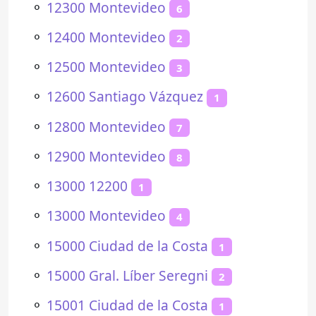
⚬
12300 Montevideo
6
⚬
12400 Montevideo
2
⚬
12500 Montevideo
3
⚬
12600 Santiago Vázquez
1
⚬
12800 Montevideo
7
⚬
12900 Montevideo
8
⚬
13000 12200
1
⚬
13000 Montevideo
4
⚬
15000 Ciudad de la Costa
1
⚬
15000 Gral. Líber Seregni
2
⚬
15001 Ciudad de la Costa
1