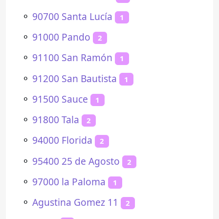
⚬
90700 Santa Lucía
1
⚬
91000 Pando
2
⚬
91100 San Ramón
1
⚬
91200 San Bautista
1
⚬
91500 Sauce
1
⚬
91800 Tala
2
⚬
94000 Florida
2
⚬
95400 25 de Agosto
2
⚬
97000 la Paloma
1
⚬
Agustina Gomez 11
2