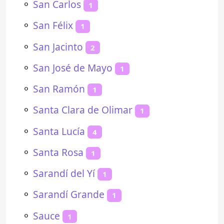
⚬
San Carlos
1
⚬
San Félix
1
⚬
San Jacinto
2
⚬
San José de Mayo
1
⚬
San Ramón
1
⚬
Santa Clara de Olimar
1
⚬
Santa Lucía
4
⚬
Santa Rosa
1
⚬
Sarandí del Yí
1
⚬
Sarandí Grande
1
⚬
Sauce
1