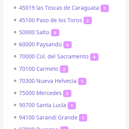
⚬
45019 las Toscas de Caraguata
1
⚬
45100 Paso de los Toros
2
⚬
50000 Salto
6
⚬
60000 Paysandú
4
⚬
70000 Col. del Sacramento
4
⚬
70100 Carmelo
2
⚬
70300 Nueva Helvecia
1
⚬
75000 Mercedes
2
⚬
90700 Santa Lucía
1
⚬
94100 Sarandí Grande
1