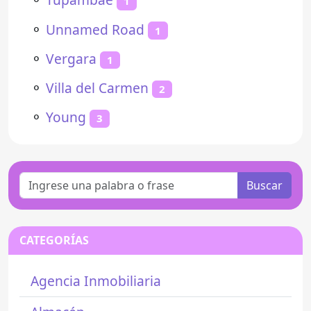
1
⚬
Unnamed Road
1
⚬
Vergara
1
⚬
Villa del Carmen
2
⚬
Young
3
Buscar
CATEGORÍAS
Agencia Inmobiliaria