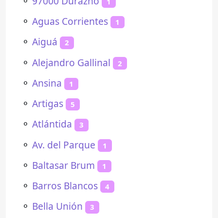
⚬
97000 Durazno
1
⚬
Aguas Corrientes
1
⚬
Aiguá
2
⚬
Alejandro Gallinal
2
⚬
Ansina
1
⚬
Artigas
5
⚬
Atlántida
3
⚬
Av. del Parque
1
⚬
Baltasar Brum
1
⚬
Barros Blancos
4
⚬
Bella Unión
3