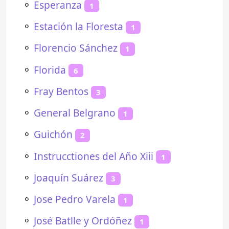
⚬
Esperanza
1
⚬
Estación la Floresta
1
⚬
Florencio Sánchez
1
⚬
Florida
6
⚬
Fray Bentos
3
⚬
General Belgrano
1
⚬
Guichón
2
⚬
Instrucctiones del Año Xiii
1
⚬
Joaquín Suárez
3
⚬
Jose Pedro Varela
1
⚬
José Batlle y Ordóñez
1