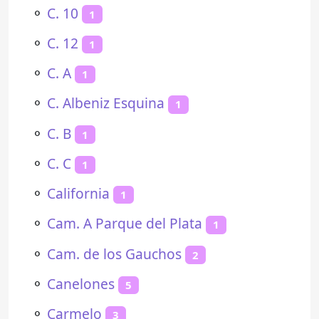
⚬
C. 10
1
⚬
C. 12
1
⚬
C. A
1
⚬
C. Albeniz Esquina
1
⚬
C. B
1
⚬
C. C
1
⚬
California
1
⚬
Cam. A Parque del Plata
1
⚬
Cam. de los Gauchos
2
⚬
Canelones
5
⚬
Carmelo
3