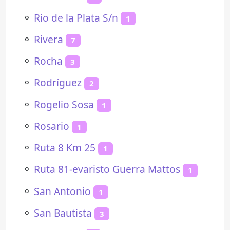
⚬
Rio de la Plata S/n
1
⚬
Rivera
7
⚬
Rocha
3
⚬
Rodríguez
2
⚬
Rogelio Sosa
1
⚬
Rosario
1
⚬
Ruta 8 Km 25
1
⚬
Ruta 81-evaristo Guerra Mattos
1
⚬
San Antonio
1
⚬
San Bautista
3