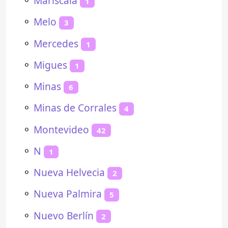
⚬
Mariscala
1
⚬
Melo
3
⚬
Mercedes
1
⚬
Migues
1
⚬
Minas
6
⚬
Minas de Corrales
4
⚬
Montevideo
42
⚬
N
1
⚬
Nueva Helvecia
2
⚬
Nueva Palmira
5
⚬
Nuevo Berlín
2