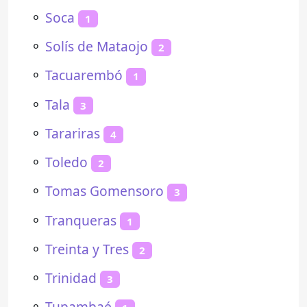
⚬
Soca
1
⚬
Solís de Mataojo
2
⚬
Tacuarembó
1
⚬
Tala
3
⚬
Tarariras
4
⚬
Toledo
2
⚬
Tomas Gomensoro
3
⚬
Tranqueras
1
⚬
Treinta y Tres
2
⚬
Trinidad
3
⚬
Tupambaé