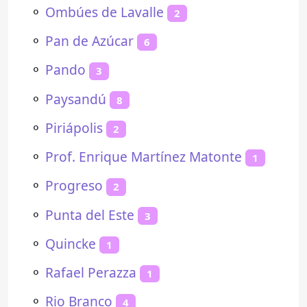
⚬
Ombúes de Lavalle
2
⚬
Pan de Azúcar
6
⚬
Pando
3
⚬
Paysandú
8
⚬
Piriápolis
2
⚬
Prof. Enrique Martínez Matonte
1
⚬
Progreso
2
⚬
Punta del Este
3
⚬
Quincke
1
⚬
Rafael Perazza
1
⚬
Rio Branco
4