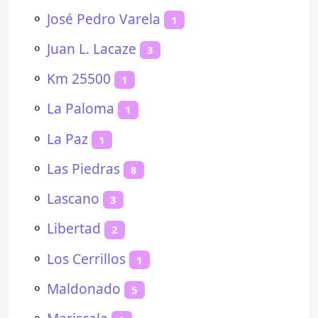
⚬
José Pedro Varela
1
⚬
Juan L. Lacaze
3
⚬
Km 25500
1
⚬
La Paloma
1
⚬
La Paz
1
⚬
Las Piedras
8
⚬
Lascano
3
⚬
Libertad
2
⚬
Los Cerrillos
1
⚬
Maldonado
5