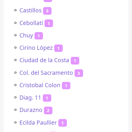
⚬
Castillos
3
⚬
Cebollatí
1
⚬
Chuy
1
⚬
Cirino López
1
⚬
Ciudad de la Costa
1
⚬
Col. del Sacramento
3
⚬
Cristobal Colon
1
⚬
Diag. 11
1
⚬
Durazno
2
⚬
Ecilda Paullier
1