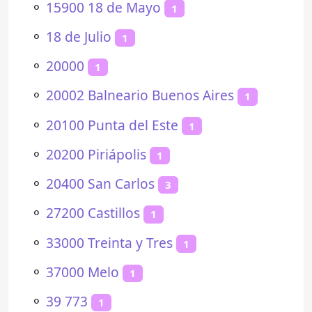
⚬
15900 18 de Mayo
1
⚬
18 de Julio
1
⚬
20000
1
⚬
20002 Balneario Buenos Aires
1
⚬
20100 Punta del Este
1
⚬
20200 Piriápolis
1
⚬
20400 San Carlos
3
⚬
27200 Castillos
1
⚬
33000 Treinta y Tres
1
⚬
37000 Melo
1
⚬
39 773
1