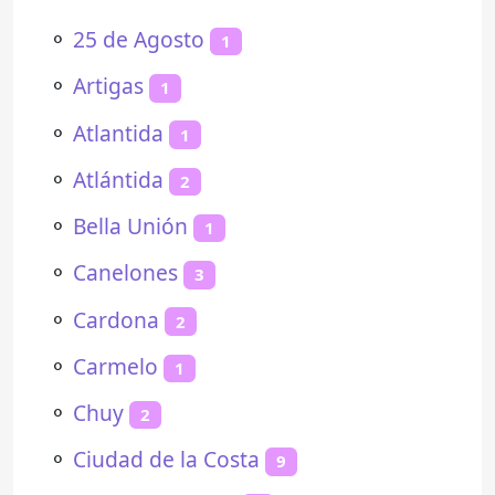
⚬
25 de Agosto
1
⚬
Artigas
1
⚬
Atlantida
1
⚬
Atlántida
2
⚬
Bella Unión
1
⚬
Canelones
3
⚬
Cardona
2
⚬
Carmelo
1
⚬
Chuy
2
⚬
Ciudad de la Costa
9