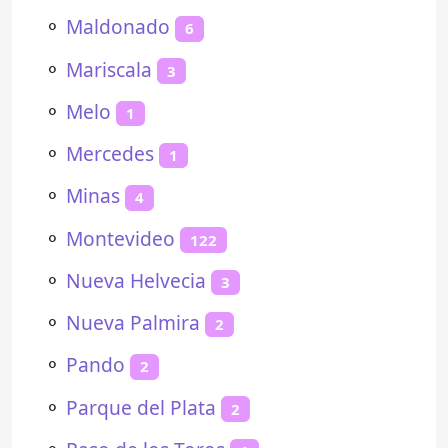
⚬
Maldonado
6
⚬
Mariscala
3
⚬
Melo
1
⚬
Mercedes
1
⚬
Minas
4
⚬
Montevideo
122
⚬
Nueva Helvecia
3
⚬
Nueva Palmira
2
⚬
Pando
2
⚬
Parque del Plata
2