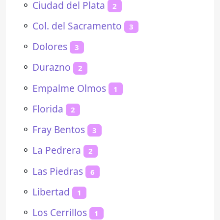
⚬
Ciudad del Plata
2
⚬
Col. del Sacramento
3
⚬
Dolores
3
⚬
Durazno
2
⚬
Empalme Olmos
1
⚬
Florida
2
⚬
Fray Bentos
3
⚬
La Pedrera
2
⚬
Las Piedras
6
⚬
Libertad
1
⚬
Los Cerrillos
1