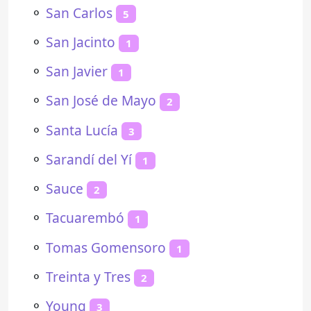
⚬
San Carlos
5
⚬
San Jacinto
1
⚬
San Javier
1
⚬
San José de Mayo
2
⚬
Santa Lucía
3
⚬
Sarandí del Yí
1
⚬
Sauce
2
⚬
Tacuarembó
1
⚬
Tomas Gomensoro
1
⚬
Treinta y Tres
2
⚬
Young
3