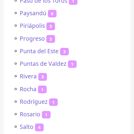
⚬
Paso de los Toros
1
⚬
Paysandú
6
⚬
Piriápolis
3
⚬
Progreso
3
⚬
Punta del Este
3
⚬
Puntas de Valdez
1
⚬
Rivera
3
⚬
Rocha
1
⚬
Rodríguez
1
⚬
Rosario
1
⚬
Salto
4