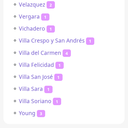
⚬
Velazquez
2
⚬
Vergara
1
⚬
Vichadero
1
⚬
Villa Crespo y San Andrés
1
⚬
Villa del Carmen
4
⚬
Villa Felicidad
1
⚬
Villa San José
1
⚬
Villa Sara
1
⚬
Villa Soriano
1
⚬
Young
3