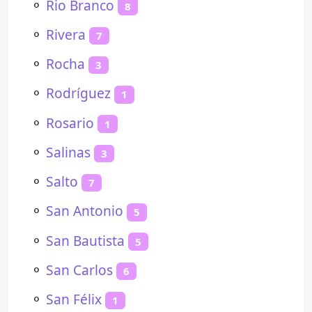
⚬
Rio Branco
8
⚬
Rivera
7
⚬
Rocha
3
⚬
Rodríguez
1
⚬
Rosario
1
⚬
Salinas
3
⚬
Salto
7
⚬
San Antonio
5
⚬
San Bautista
5
⚬
San Carlos
6
⚬
San Félix
1