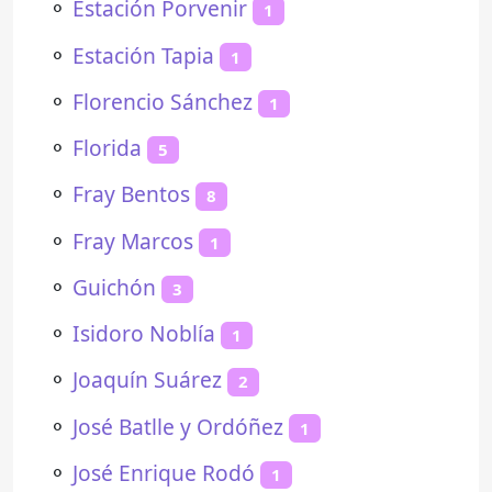
⚬
Estación Porvenir
1
⚬
Estación Tapia
1
⚬
Florencio Sánchez
1
⚬
Florida
5
⚬
Fray Bentos
8
⚬
Fray Marcos
1
⚬
Guichón
3
⚬
Isidoro Noblía
1
⚬
Joaquín Suárez
2
⚬
José Batlle y Ordóñez
1
⚬
José Enrique Rodó
1