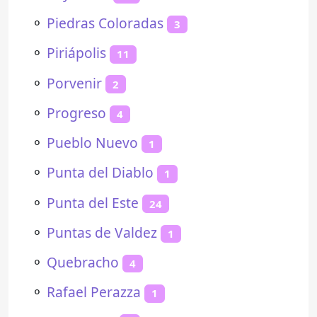
⚬
Piedras Coloradas
3
⚬
Piriápolis
11
⚬
Porvenir
2
⚬
Progreso
4
⚬
Pueblo Nuevo
1
⚬
Punta del Diablo
1
⚬
Punta del Este
24
⚬
Puntas de Valdez
1
⚬
Quebracho
4
⚬
Rafael Perazza
1