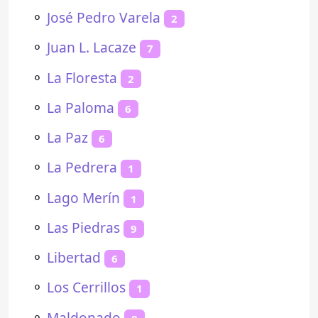
⚬
José Pedro Varela
2
⚬
Juan L. Lacaze
7
⚬
La Floresta
2
⚬
La Paloma
6
⚬
La Paz
6
⚬
La Pedrera
1
⚬
Lago Merín
1
⚬
Las Piedras
9
⚬
Libertad
6
⚬
Los Cerrillos
1
⚬
Maldonado