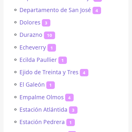
⚬
Departamento de San José
4
⚬
Dolores
3
⚬
Durazno
10
⚬
Echeverry
1
⚬
Ecilda Paullier
1
⚬
Ejido de Treinta y Tres
4
⚬
El Galeón
1
⚬
Empalme Olmos
4
⚬
Estación Atlántida
3
⚬
Estación Pedrera
1