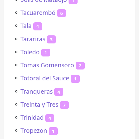
⚬
Tacuarembó
6
⚬
Tala
4
⚬
Tarariras
3
⚬
Toledo
1
⚬
Tomas Gomensoro
2
⚬
Totoral del Sauce
1
⚬
Tranqueras
4
⚬
Treinta y Tres
7
⚬
Trinidad
4
⚬
Tropezon
1