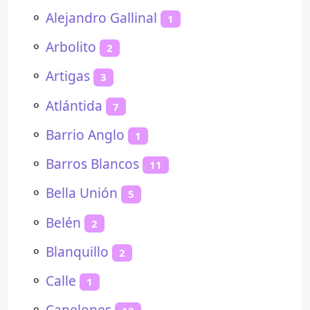
⚬
Alejandro Gallinal
1
⚬
Arbolito
2
⚬
Artigas
3
⚬
Atlántida
7
⚬
Barrio Anglo
1
⚬
Barros Blancos
11
⚬
Bella Unión
5
⚬
Belén
2
⚬
Blanquillo
2
⚬
Calle
1
⚬
Canelones