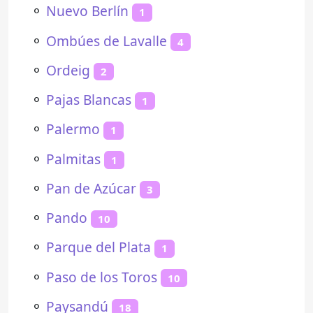
⚬
Nuevo Berlín
1
⚬
Ombúes de Lavalle
4
⚬
Ordeig
2
⚬
Pajas Blancas
1
⚬
Palermo
1
⚬
Palmitas
1
⚬
Pan de Azúcar
3
⚬
Pando
10
⚬
Parque del Plata
1
⚬
Paso de los Toros
10
⚬
Paysandú
18