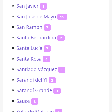
⚬
San Javier
1
⚬
San José de Mayo
15
⚬
San Ramón
7
⚬
Santa Bernardina
2
⚬
Santa Lucía
7
⚬
Santa Rosa
4
⚬
Santiago Vázquez
1
⚬
Sarandí del Yí
2
⚬
Sarandí Grande
3
⚬
Sauce
8
⚬
Solís de Mataojo
1