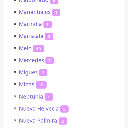
8
⚬
Manantiales
1
⚬
Marindia
1
⚬
Mariscala
2
⚬
Melo
13
⚬
Mercedes
7
⚬
Migues
2
⚬
Minas
10
⚬
Neptunia
1
⚬
Nueva Helvecia
5
⚬
Nueva Palmira
2