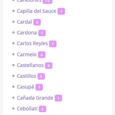
12
⚬
Capilla del Sauce
1
⚬
Cardal
3
⚬
Cardona
1
⚬
Carlos Reyles
1
⚬
Carmelo
4
⚬
Castellanos
9
⚬
Castillos
5
⚬
Casupá
1
⚬
Cañada Grande
1
⚬
Cebollatí
2