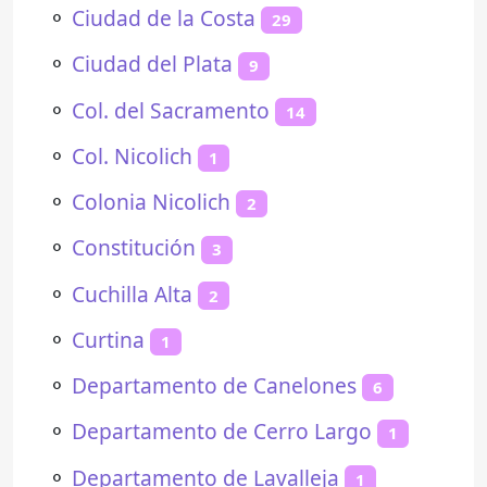
⚬
Ciudad de la Costa
29
⚬
Ciudad del Plata
9
⚬
Col. del Sacramento
14
⚬
Col. Nicolich
1
⚬
Colonia Nicolich
2
⚬
Constitución
3
⚬
Cuchilla Alta
2
⚬
Curtina
1
⚬
Departamento de Canelones
6
⚬
Departamento de Cerro Largo
1
⚬
Departamento de Lavalleja
1