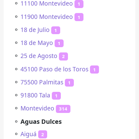
⚬
11100 Montevideo
1
⚬
11900 Montevideo
1
⚬
18 de Julio
1
⚬
18 de Mayo
1
⚬
25 de Agosto
2
⚬
45100 Paso de los Toros
1
⚬
75500 Palmitas
1
⚬
91800 Tala
1
⚬
Montevideo
314
⚬
Aguas Dulces
⚬
Aiguá
2