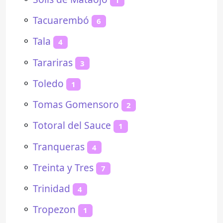
⚬
Tacuarembó
6
⚬
Tala
4
⚬
Tarariras
3
⚬
Toledo
1
⚬
Tomas Gomensoro
2
⚬
Totoral del Sauce
1
⚬
Tranqueras
4
⚬
Treinta y Tres
7
⚬
Trinidad
4
⚬
Tropezon
1