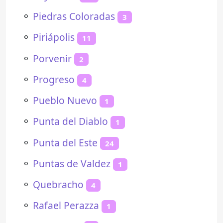
⚬
Piedras Coloradas
3
⚬
Piriápolis
11
⚬
Porvenir
2
⚬
Progreso
4
⚬
Pueblo Nuevo
1
⚬
Punta del Diablo
1
⚬
Punta del Este
24
⚬
Puntas de Valdez
1
⚬
Quebracho
4
⚬
Rafael Perazza
1