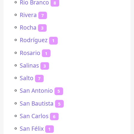
⚬
Rio Branco
8
⚬
Rivera
7
⚬
Rocha
3
⚬
Rodríguez
1
⚬
Rosario
1
⚬
Salinas
3
⚬
Salto
7
⚬
San Antonio
5
⚬
San Bautista
5
⚬
San Carlos
6
⚬
San Félix
1