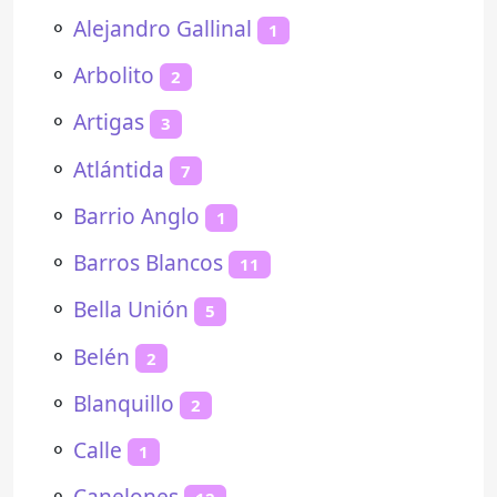
⚬
Alejandro Gallinal
1
⚬
Arbolito
2
⚬
Artigas
3
⚬
Atlántida
7
⚬
Barrio Anglo
1
⚬
Barros Blancos
11
⚬
Bella Unión
5
⚬
Belén
2
⚬
Blanquillo
2
⚬
Calle
1
⚬
Canelones