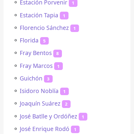
⚬
Estación Porvenir
1
⚬
Estación Tapia
1
⚬
Florencio Sánchez
1
⚬
Florida
5
⚬
Fray Bentos
8
⚬
Fray Marcos
1
⚬
Guichón
3
⚬
Isidoro Noblía
1
⚬
Joaquín Suárez
2
⚬
José Batlle y Ordóñez
1
⚬
José Enrique Rodó
1