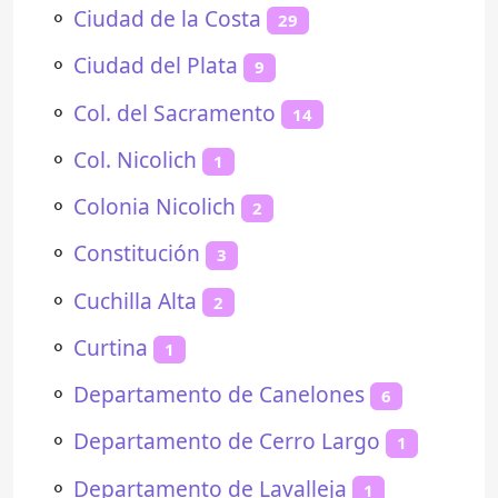
⚬
Ciudad de la Costa
29
⚬
Ciudad del Plata
9
⚬
Col. del Sacramento
14
⚬
Col. Nicolich
1
⚬
Colonia Nicolich
2
⚬
Constitución
3
⚬
Cuchilla Alta
2
⚬
Curtina
1
⚬
Departamento de Canelones
6
⚬
Departamento de Cerro Largo
1
⚬
Departamento de Lavalleja
1