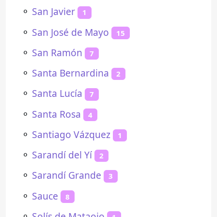
⚬
San Javier
1
⚬
San José de Mayo
15
⚬
San Ramón
7
⚬
Santa Bernardina
2
⚬
Santa Lucía
7
⚬
Santa Rosa
4
⚬
Santiago Vázquez
1
⚬
Sarandí del Yí
2
⚬
Sarandí Grande
3
⚬
Sauce
8
⚬
Solís de Mataojo
1