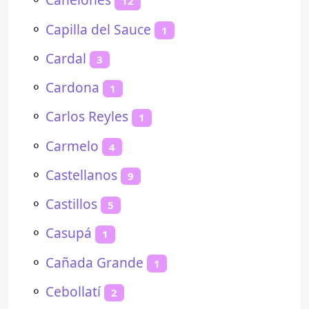
12
⚬
Capilla del Sauce
1
⚬
Cardal
3
⚬
Cardona
1
⚬
Carlos Reyles
1
⚬
Carmelo
4
⚬
Castellanos
9
⚬
Castillos
5
⚬
Casupá
1
⚬
Cañada Grande
1
⚬
Cebollatí
2