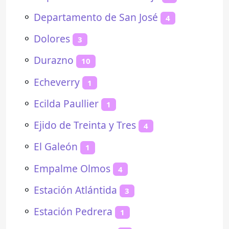
⚬
Departamento de San José
4
⚬
Dolores
3
⚬
Durazno
10
⚬
Echeverry
1
⚬
Ecilda Paullier
1
⚬
Ejido de Treinta y Tres
4
⚬
El Galeón
1
⚬
Empalme Olmos
4
⚬
Estación Atlántida
3
⚬
Estación Pedrera
1