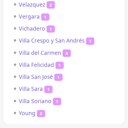
⚬
Velazquez
2
⚬
Vergara
1
⚬
Vichadero
1
⚬
Villa Crespo y San Andrés
1
⚬
Villa del Carmen
4
⚬
Villa Felicidad
1
⚬
Villa San José
1
⚬
Villa Sara
1
⚬
Villa Soriano
1
⚬
Young
3