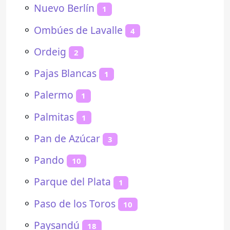
⚬
Nuevo Berlín
1
⚬
Ombúes de Lavalle
4
⚬
Ordeig
2
⚬
Pajas Blancas
1
⚬
Palermo
1
⚬
Palmitas
1
⚬
Pan de Azúcar
3
⚬
Pando
10
⚬
Parque del Plata
1
⚬
Paso de los Toros
10
⚬
Paysandú
18