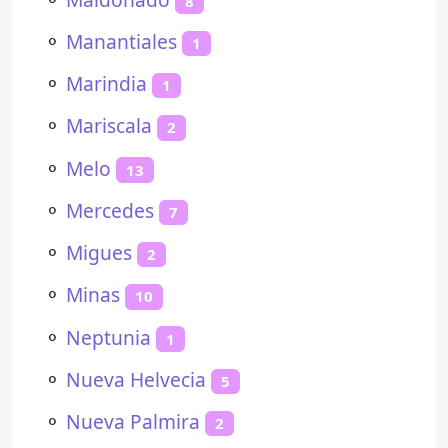
8
⚬
Manantiales
1
⚬
Marindia
1
⚬
Mariscala
2
⚬
Melo
13
⚬
Mercedes
7
⚬
Migues
2
⚬
Minas
10
⚬
Neptunia
1
⚬
Nueva Helvecia
5
⚬
Nueva Palmira
2