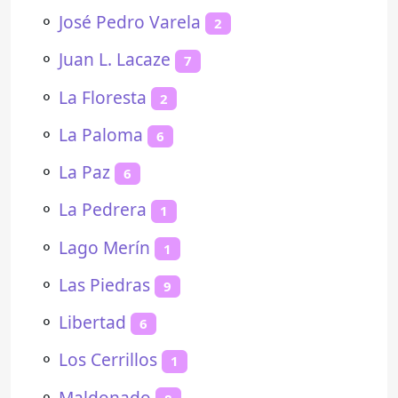
⚬
José Pedro Varela
2
⚬
Juan L. Lacaze
7
⚬
La Floresta
2
⚬
La Paloma
6
⚬
La Paz
6
⚬
La Pedrera
1
⚬
Lago Merín
1
⚬
Las Piedras
9
⚬
Libertad
6
⚬
Los Cerrillos
1
⚬
Maldonado