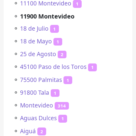
⚬
11100 Montevideo
1
⚬
11900 Montevideo
⚬
18 de Julio
1
⚬
18 de Mayo
1
⚬
25 de Agosto
2
⚬
45100 Paso de los Toros
1
⚬
75500 Palmitas
1
⚬
91800 Tala
1
⚬
Montevideo
314
⚬
Aguas Dulces
1
⚬
Aiguá
2