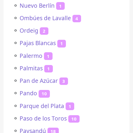
⚬
Nuevo Berlín
1
⚬
Ombúes de Lavalle
4
⚬
Ordeig
2
⚬
Pajas Blancas
1
⚬
Palermo
1
⚬
Palmitas
1
⚬
Pan de Azúcar
3
⚬
Pando
10
⚬
Parque del Plata
1
⚬
Paso de los Toros
10
⚬
Paysandú
18