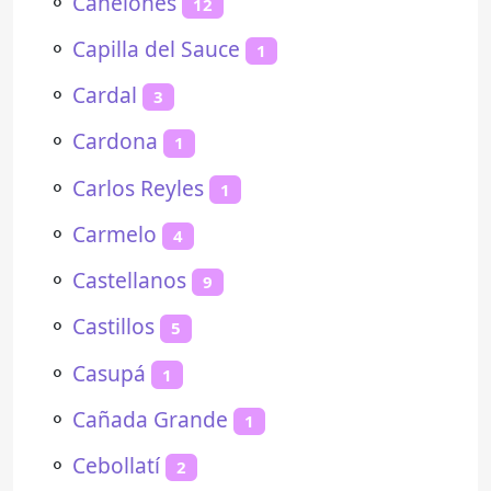
⚬
Canelones
12
⚬
Capilla del Sauce
1
⚬
Cardal
3
⚬
Cardona
1
⚬
Carlos Reyles
1
⚬
Carmelo
4
⚬
Castellanos
9
⚬
Castillos
5
⚬
Casupá
1
⚬
Cañada Grande
1
⚬
Cebollatí
2