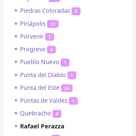
⚬
Piedras Coloradas
3
⚬
Piriápolis
11
⚬
Porvenir
2
⚬
Progreso
4
⚬
Pueblo Nuevo
1
⚬
Punta del Diablo
1
⚬
Punta del Este
24
⚬
Puntas de Valdez
1
⚬
Quebracho
4
⚬
Rafael Perazza