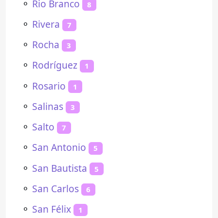
⚬
Rio Branco
8
⚬
Rivera
7
⚬
Rocha
3
⚬
Rodríguez
1
⚬
Rosario
1
⚬
Salinas
3
⚬
Salto
7
⚬
San Antonio
5
⚬
San Bautista
5
⚬
San Carlos
6
⚬
San Félix
1