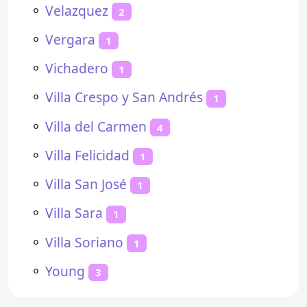
⚬
Velazquez
2
⚬
Vergara
1
⚬
Vichadero
1
⚬
Villa Crespo y San Andrés
1
⚬
Villa del Carmen
4
⚬
Villa Felicidad
1
⚬
Villa San José
1
⚬
Villa Sara
1
⚬
Villa Soriano
1
⚬
Young
3