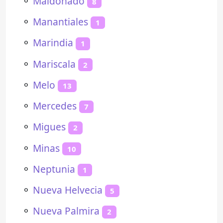
⚬
Maldonado
8
⚬
Manantiales
1
⚬
Marindia
1
⚬
Mariscala
2
⚬
Melo
13
⚬
Mercedes
7
⚬
Migues
2
⚬
Minas
10
⚬
Neptunia
1
⚬
Nueva Helvecia
5
⚬
Nueva Palmira
2