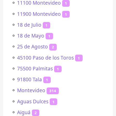
⚬
11100 Montevideo
1
⚬
11900 Montevideo
1
⚬
18 de Julio
1
⚬
18 de Mayo
1
⚬
25 de Agosto
2
⚬
45100 Paso de los Toros
1
⚬
75500 Palmitas
1
⚬
91800 Tala
1
⚬
Montevideo
314
⚬
Aguas Dulces
1
⚬
Aiguá
2