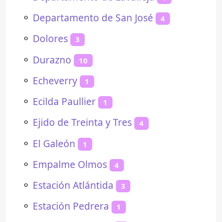
⚬
Departamento de San José
4
⚬
Dolores
3
⚬
Durazno
10
⚬
Echeverry
1
⚬
Ecilda Paullier
1
⚬
Ejido de Treinta y Tres
4
⚬
El Galeón
1
⚬
Empalme Olmos
4
⚬
Estación Atlántida
3
⚬
Estación Pedrera
1