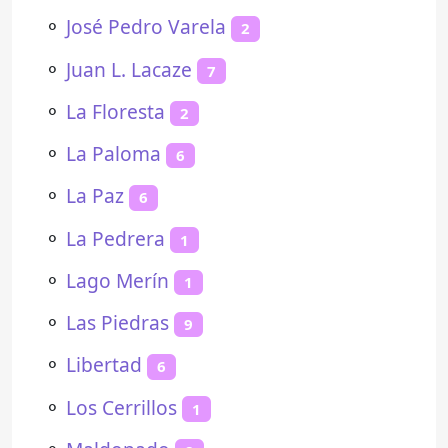
⚬
José Pedro Varela
2
⚬
Juan L. Lacaze
7
⚬
La Floresta
2
⚬
La Paloma
6
⚬
La Paz
6
⚬
La Pedrera
1
⚬
Lago Merín
1
⚬
Las Piedras
9
⚬
Libertad
6
⚬
Los Cerrillos
1