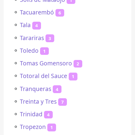
⚬
Tacuarembó
6
⚬
Tala
4
⚬
Tarariras
3
⚬
Toledo
1
⚬
Tomas Gomensoro
2
⚬
Totoral del Sauce
1
⚬
Tranqueras
4
⚬
Treinta y Tres
7
⚬
Trinidad
4
⚬
Tropezon
1