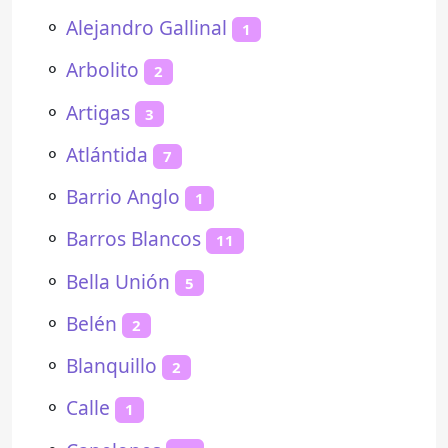
⚬
Alejandro Gallinal
1
⚬
Arbolito
2
⚬
Artigas
3
⚬
Atlántida
7
⚬
Barrio Anglo
1
⚬
Barros Blancos
11
⚬
Bella Unión
5
⚬
Belén
2
⚬
Blanquillo
2
⚬
Calle
1