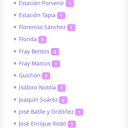
⚬
Estación Porvenir
1
⚬
Estación Tapia
1
⚬
Florencio Sánchez
1
⚬
Florida
5
⚬
Fray Bentos
8
⚬
Fray Marcos
1
⚬
Guichón
3
⚬
Isidoro Noblía
1
⚬
Joaquín Suárez
2
⚬
José Batlle y Ordóñez
1
⚬
José Enrique Rodó
1