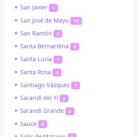
⚬
San Javier
1
⚬
San José de Mayo
15
⚬
San Ramón
7
⚬
Santa Bernardina
2
⚬
Santa Lucía
7
⚬
Santa Rosa
4
⚬
Santiago Vázquez
1
⚬
Sarandí del Yí
2
⚬
Sarandí Grande
3
⚬
Sauce
8
⚬
Solís de Mataojo
1