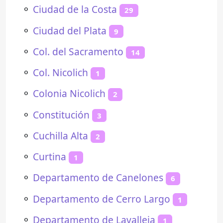
⚬
Ciudad de la Costa
29
⚬
Ciudad del Plata
9
⚬
Col. del Sacramento
14
⚬
Col. Nicolich
1
⚬
Colonia Nicolich
2
⚬
Constitución
3
⚬
Cuchilla Alta
2
⚬
Curtina
1
⚬
Departamento de Canelones
6
⚬
Departamento de Cerro Largo
1
⚬
Departamento de Lavalleja
1