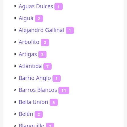
⚬
Aguas Dulces
1
⚬
Aiguá
2
⚬
Alejandro Gallinal
1
⚬
Arbolito
2
⚬
Artigas
3
⚬
Atlántida
7
⚬
Barrio Anglo
1
⚬
Barros Blancos
11
⚬
Bella Unión
5
⚬
Belén
2
⚬
Blanquillo
2