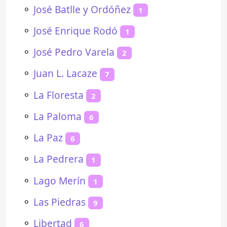
⚬
José Batlle y Ordóñez
1
⚬
José Enrique Rodó
1
⚬
José Pedro Varela
2
⚬
Juan L. Lacaze
7
⚬
La Floresta
2
⚬
La Paloma
6
⚬
La Paz
6
⚬
La Pedrera
1
⚬
Lago Merín
1
⚬
Las Piedras
9
⚬
Libertad
6