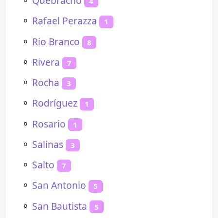
⚬
Quebracho
4
⚬
Rafael Perazza
1
⚬
Rio Branco
8
⚬
Rivera
7
⚬
Rocha
3
⚬
Rodríguez
1
⚬
Rosario
1
⚬
Salinas
3
⚬
Salto
7
⚬
San Antonio
5
⚬
San Bautista
5