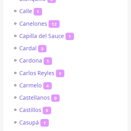
⚬
Calle
1
⚬
Canelones
12
⚬
Capilla del Sauce
1
⚬
Cardal
3
⚬
Cardona
1
⚬
Carlos Reyles
1
⚬
Carmelo
4
⚬
Castellanos
9
⚬
Castillos
5
⚬
Casupá
1