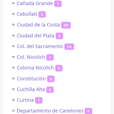
⚬
Cañada Grande
1
⚬
Cebollatí
2
⚬
Ciudad de la Costa
29
⚬
Ciudad del Plata
9
⚬
Col. del Sacramento
14
⚬
Col. Nicolich
1
⚬
Colonia Nicolich
2
⚬
Constitución
3
⚬
Cuchilla Alta
2
⚬
Curtina
1
⚬
Departamento de Canelones
6