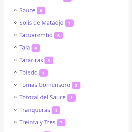
⚬
Sauce
8
⚬
Solís de Mataojo
1
⚬
Tacuarembó
6
⚬
Tala
4
⚬
Tarariras
3
⚬
Toledo
1
⚬
Tomas Gomensoro
2
⚬
Totoral del Sauce
1
⚬
Tranqueras
4
⚬
Treinta y Tres
7