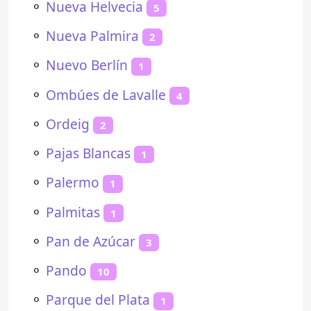
⚬
Nueva Helvecia
5
⚬
Nueva Palmira
2
⚬
Nuevo Berlín
1
⚬
Ombúes de Lavalle
4
⚬
Ordeig
2
⚬
Pajas Blancas
1
⚬
Palermo
1
⚬
Palmitas
1
⚬
Pan de Azúcar
3
⚬
Pando
10
⚬
Parque del Plata
1