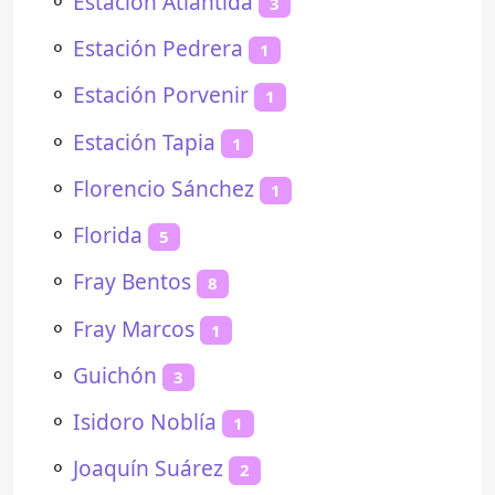
⚬
Estación Atlántida
3
⚬
Estación Pedrera
1
⚬
Estación Porvenir
1
⚬
Estación Tapia
1
⚬
Florencio Sánchez
1
⚬
Florida
5
⚬
Fray Bentos
8
⚬
Fray Marcos
1
⚬
Guichón
3
⚬
Isidoro Noblía
1
⚬
Joaquín Suárez
2