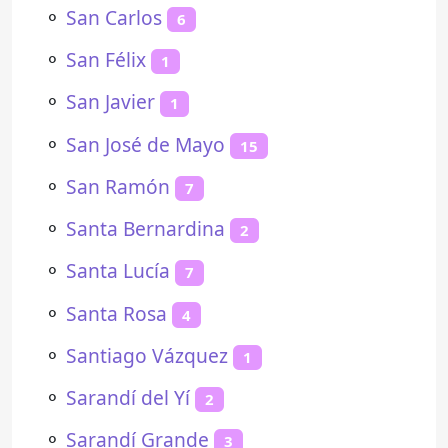
⚬
San Carlos
6
⚬
San Félix
1
⚬
San Javier
1
⚬
San José de Mayo
15
⚬
San Ramón
7
⚬
Santa Bernardina
2
⚬
Santa Lucía
7
⚬
Santa Rosa
4
⚬
Santiago Vázquez
1
⚬
Sarandí del Yí
2
⚬
Sarandí Grande
3