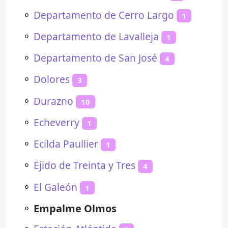
⚬
Departamento de Cerro Largo
1
⚬
Departamento de Lavalleja
1
⚬
Departamento de San José
4
⚬
Dolores
3
⚬
Durazno
10
⚬
Echeverry
1
⚬
Ecilda Paullier
1
⚬
Ejido de Treinta y Tres
4
⚬
El Galeón
1
⚬
Empalme Olmos