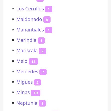
⚬
Los Cerrillos
1
⚬
Maldonado
8
⚬
Manantiales
1
⚬
Marindia
1
⚬
Mariscala
2
⚬
Melo
13
⚬
Mercedes
7
⚬
Migues
2
⚬
Minas
10
⚬
Neptunia
1