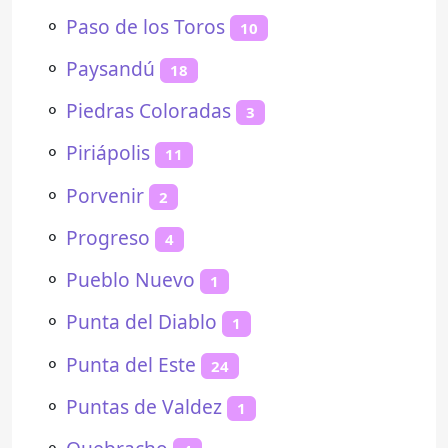
⚬
Paso de los Toros
10
⚬
Paysandú
18
⚬
Piedras Coloradas
3
⚬
Piriápolis
11
⚬
Porvenir
2
⚬
Progreso
4
⚬
Pueblo Nuevo
1
⚬
Punta del Diablo
1
⚬
Punta del Este
24
⚬
Puntas de Valdez
1