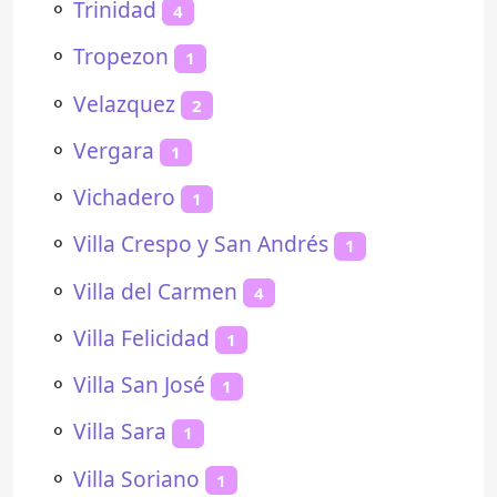
⚬
Trinidad
4
⚬
Tropezon
1
⚬
Velazquez
2
⚬
Vergara
1
⚬
Vichadero
1
⚬
Villa Crespo y San Andrés
1
⚬
Villa del Carmen
4
⚬
Villa Felicidad
1
⚬
Villa San José
1
⚬
Villa Sara
1
⚬
Villa Soriano
1