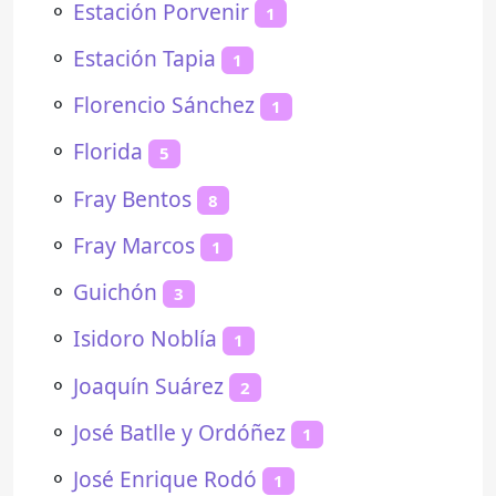
⚬
Estación Porvenir
1
⚬
Estación Tapia
1
⚬
Florencio Sánchez
1
⚬
Florida
5
⚬
Fray Bentos
8
⚬
Fray Marcos
1
⚬
Guichón
3
⚬
Isidoro Noblía
1
⚬
Joaquín Suárez
2
⚬
José Batlle y Ordóñez
1
⚬
José Enrique Rodó
1