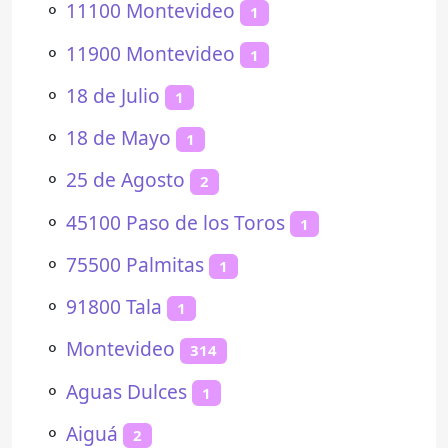
⚬
11100 Montevideo
1
⚬
11900 Montevideo
1
⚬
18 de Julio
1
⚬
18 de Mayo
1
⚬
25 de Agosto
2
⚬
45100 Paso de los Toros
1
⚬
75500 Palmitas
1
⚬
91800 Tala
1
⚬
Montevideo
314
⚬
Aguas Dulces
1
⚬
Aiguá
2