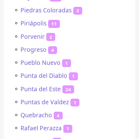
⚬
Piedras Coloradas
3
⚬
Piriápolis
11
⚬
Porvenir
2
⚬
Progreso
4
⚬
Pueblo Nuevo
1
⚬
Punta del Diablo
1
⚬
Punta del Este
24
⚬
Puntas de Valdez
1
⚬
Quebracho
4
⚬
Rafael Perazza
1