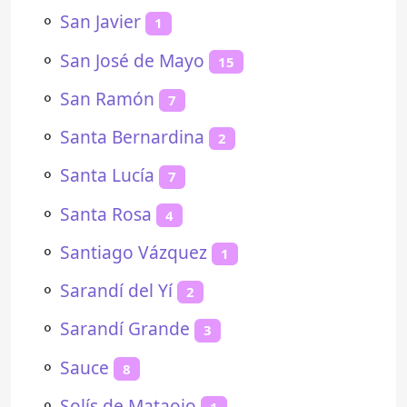
⚬
San Javier
1
⚬
San José de Mayo
15
⚬
San Ramón
7
⚬
Santa Bernardina
2
⚬
Santa Lucía
7
⚬
Santa Rosa
4
⚬
Santiago Vázquez
1
⚬
Sarandí del Yí
2
⚬
Sarandí Grande
3
⚬
Sauce
8
⚬
Solís de Mataojo
1