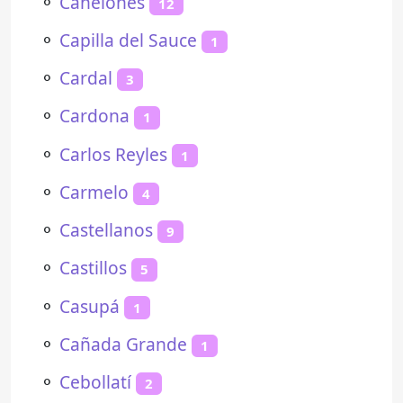
⚬
Canelones
12
⚬
Capilla del Sauce
1
⚬
Cardal
3
⚬
Cardona
1
⚬
Carlos Reyles
1
⚬
Carmelo
4
⚬
Castellanos
9
⚬
Castillos
5
⚬
Casupá
1
⚬
Cañada Grande
1
⚬
Cebollatí
2