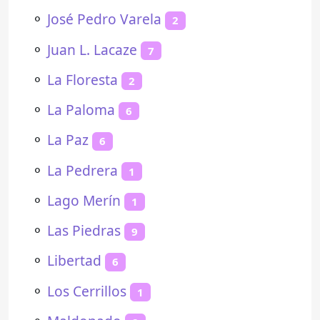
⚬
José Pedro Varela
2
⚬
Juan L. Lacaze
7
⚬
La Floresta
2
⚬
La Paloma
6
⚬
La Paz
6
⚬
La Pedrera
1
⚬
Lago Merín
1
⚬
Las Piedras
9
⚬
Libertad
6
⚬
Los Cerrillos
1