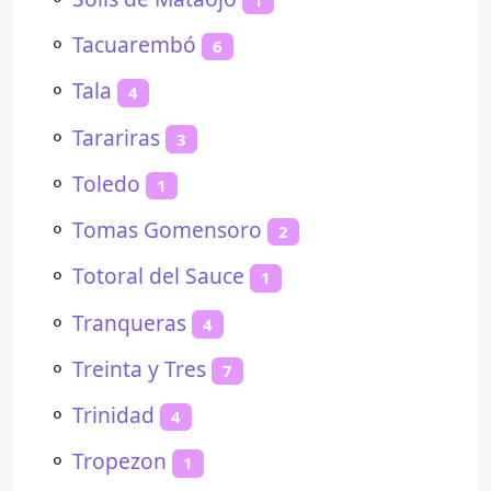
⚬
Tacuarembó
6
⚬
Tala
4
⚬
Tarariras
3
⚬
Toledo
1
⚬
Tomas Gomensoro
2
⚬
Totoral del Sauce
1
⚬
Tranqueras
4
⚬
Treinta y Tres
7
⚬
Trinidad
4
⚬
Tropezon
1