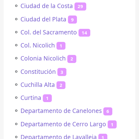
⚬
Ciudad de la Costa
29
⚬
Ciudad del Plata
9
⚬
Col. del Sacramento
14
⚬
Col. Nicolich
1
⚬
Colonia Nicolich
2
⚬
Constitución
3
⚬
Cuchilla Alta
2
⚬
Curtina
1
⚬
Departamento de Canelones
6
⚬
Departamento de Cerro Largo
1
⚬
Departamento de Lavalleja
1