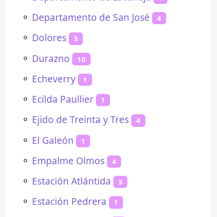
⚬
Departamento de San José
4
⚬
Dolores
3
⚬
Durazno
10
⚬
Echeverry
1
⚬
Ecilda Paullier
1
⚬
Ejido de Treinta y Tres
4
⚬
El Galeón
1
⚬
Empalme Olmos
4
⚬
Estación Atlántida
3
⚬
Estación Pedrera
1