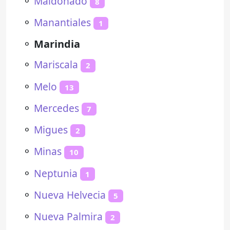
⚬
Maldonado
8
⚬
Manantiales
1
⚬
Marindia
⚬
Mariscala
2
⚬
Melo
13
⚬
Mercedes
7
⚬
Migues
2
⚬
Minas
10
⚬
Neptunia
1
⚬
Nueva Helvecia
5
⚬
Nueva Palmira
2