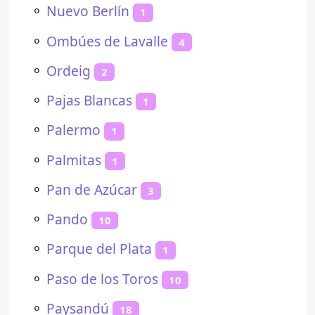
⚬
Nuevo Berlín
1
⚬
Ombúes de Lavalle
4
⚬
Ordeig
2
⚬
Pajas Blancas
1
⚬
Palermo
1
⚬
Palmitas
1
⚬
Pan de Azúcar
3
⚬
Pando
10
⚬
Parque del Plata
1
⚬
Paso de los Toros
10
⚬
Paysandú
18