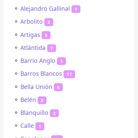
⚬
Alejandro Gallinal
1
⚬
Arbolito
2
⚬
Artigas
3
⚬
Atlántida
7
⚬
Barrio Anglo
1
⚬
Barros Blancos
11
⚬
Bella Unión
5
⚬
Belén
2
⚬
Blanquillo
2
⚬
Calle
1