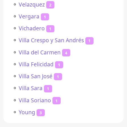
⚬
Velazquez
2
⚬
Vergara
1
⚬
Vichadero
1
⚬
Villa Crespo y San Andrés
1
⚬
Villa del Carmen
4
⚬
Villa Felicidad
1
⚬
Villa San José
1
⚬
Villa Sara
1
⚬
Villa Soriano
1
⚬
Young
3