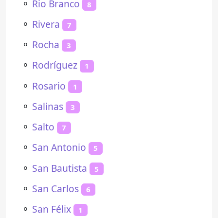
⚬
Rio Branco
8
⚬
Rivera
7
⚬
Rocha
3
⚬
Rodríguez
1
⚬
Rosario
1
⚬
Salinas
3
⚬
Salto
7
⚬
San Antonio
5
⚬
San Bautista
5
⚬
San Carlos
6
⚬
San Félix
1