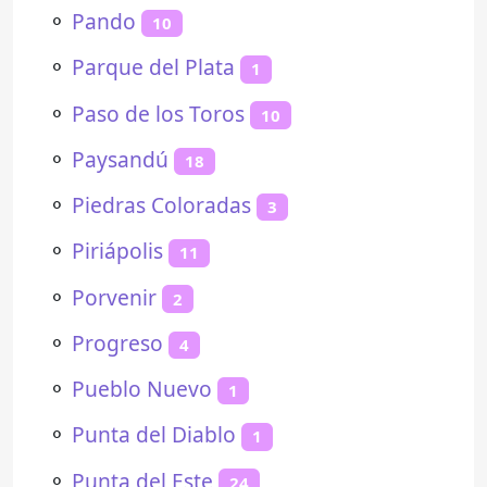
⚬
Pando
10
⚬
Parque del Plata
1
⚬
Paso de los Toros
10
⚬
Paysandú
18
⚬
Piedras Coloradas
3
⚬
Piriápolis
11
⚬
Porvenir
2
⚬
Progreso
4
⚬
Pueblo Nuevo
1
⚬
Punta del Diablo
1
⚬
Punta del Este
24