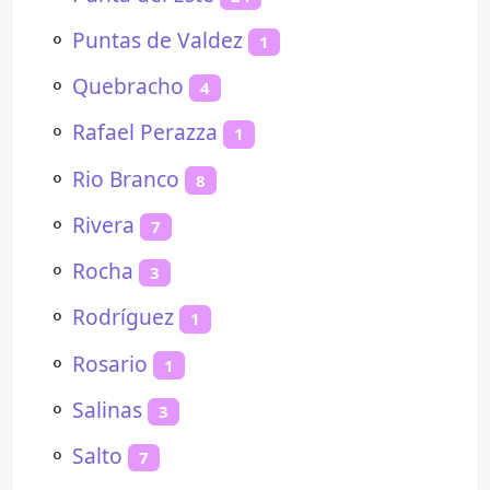
⚬
Puntas de Valdez
1
⚬
Quebracho
4
⚬
Rafael Perazza
1
⚬
Rio Branco
8
⚬
Rivera
7
⚬
Rocha
3
⚬
Rodríguez
1
⚬
Rosario
1
⚬
Salinas
3
⚬
Salto
7