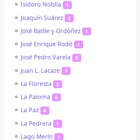
⚬
Isidoro Noblía
1
⚬
Joaquín Suárez
2
⚬
José Batlle y Ordóñez
1
⚬
José Enrique Rodó
1
⚬
José Pedro Varela
2
⚬
Juan L. Lacaze
7
⚬
La Floresta
2
⚬
La Paloma
6
⚬
La Paz
6
⚬
La Pedrera
1
⚬
Lago Merín
1