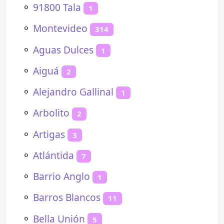
⚬
91800 Tala
1
⚬
Montevideo
314
⚬
Aguas Dulces
1
⚬
Aiguá
2
⚬
Alejandro Gallinal
1
⚬
Arbolito
2
⚬
Artigas
3
⚬
Atlántida
7
⚬
Barrio Anglo
1
⚬
Barros Blancos
11
⚬
Bella Unión
5