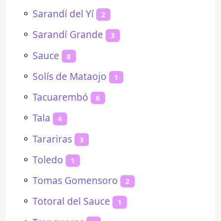
⚬
Sarandí del Yí
2
⚬
Sarandí Grande
3
⚬
Sauce
8
⚬
Solís de Mataojo
1
⚬
Tacuarembó
6
⚬
Tala
4
⚬
Tarariras
3
⚬
Toledo
1
⚬
Tomas Gomensoro
2
⚬
Totoral del Sauce
1