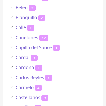
⚬
Belén
2
⚬
Blanquillo
2
⚬
Calle
1
⚬
Canelones
12
⚬
Capilla del Sauce
1
⚬
Cardal
3
⚬
Cardona
1
⚬
Carlos Reyles
1
⚬
Carmelo
4
⚬
Castellanos
9