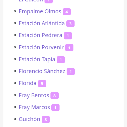
⚬
Empalme Olmos
4
⚬
Estación Atlántida
3
⚬
Estación Pedrera
1
⚬
Estación Porvenir
1
⚬
Estación Tapia
1
⚬
Florencio Sánchez
1
⚬
Florida
5
⚬
Fray Bentos
8
⚬
Fray Marcos
1
⚬
Guichón
3