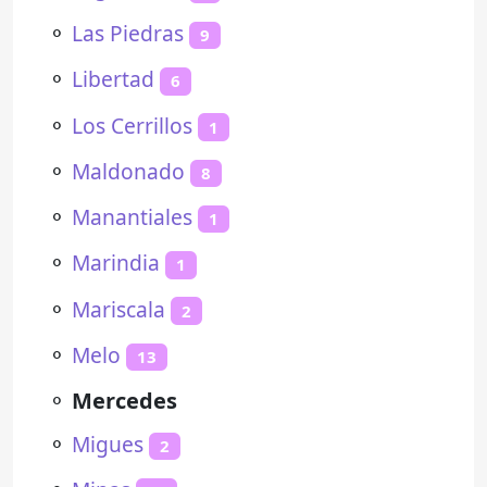
⚬
Las Piedras
9
⚬
Libertad
6
⚬
Los Cerrillos
1
⚬
Maldonado
8
⚬
Manantiales
1
⚬
Marindia
1
⚬
Mariscala
2
⚬
Melo
13
⚬
Mercedes
⚬
Migues
2