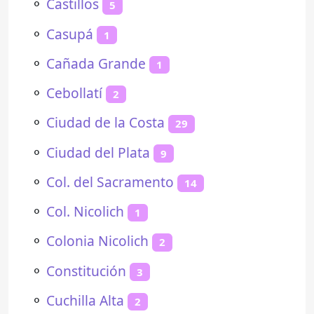
⚬
Castillos
5
⚬
Casupá
1
⚬
Cañada Grande
1
⚬
Cebollatí
2
⚬
Ciudad de la Costa
29
⚬
Ciudad del Plata
9
⚬
Col. del Sacramento
14
⚬
Col. Nicolich
1
⚬
Colonia Nicolich
2
⚬
Constitución
3
⚬
Cuchilla Alta
2