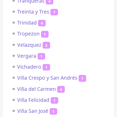
⚬
Tranqueras
4
⚬
Treinta y Tres
7
⚬
Trinidad
4
⚬
Tropezon
1
⚬
Velazquez
2
⚬
Vergara
1
⚬
Vichadero
1
⚬
Villa Crespo y San Andrés
1
⚬
Villa del Carmen
4
⚬
Villa Felicidad
1
⚬
Villa San José
1