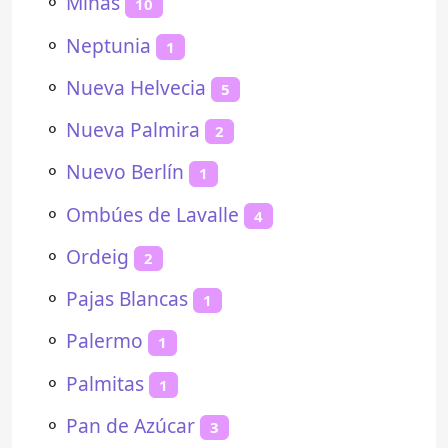
⚬
Minas
10
⚬
Neptunia
1
⚬
Nueva Helvecia
5
⚬
Nueva Palmira
2
⚬
Nuevo Berlín
1
⚬
Ombúes de Lavalle
4
⚬
Ordeig
2
⚬
Pajas Blancas
1
⚬
Palermo
1
⚬
Palmitas
1
⚬
Pan de Azúcar
3