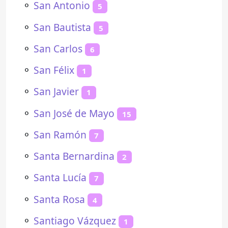
⚬
San Antonio
5
⚬
San Bautista
5
⚬
San Carlos
6
⚬
San Félix
1
⚬
San Javier
1
⚬
San José de Mayo
15
⚬
San Ramón
7
⚬
Santa Bernardina
2
⚬
Santa Lucía
7
⚬
Santa Rosa
4
⚬
Santiago Vázquez
1