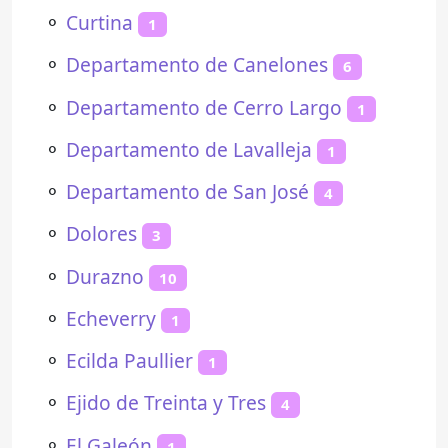
⚬
Curtina
1
⚬
Departamento de Canelones
6
⚬
Departamento de Cerro Largo
1
⚬
Departamento de Lavalleja
1
⚬
Departamento de San José
4
⚬
Dolores
3
⚬
Durazno
10
⚬
Echeverry
1
⚬
Ecilda Paullier
1
⚬
Ejido de Treinta y Tres
4
⚬
El Galeón
1