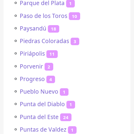
⚬
Parque del Plata
1
⚬
Paso de los Toros
10
⚬
Paysandú
18
⚬
Piedras Coloradas
3
⚬
Piriápolis
11
⚬
Porvenir
2
⚬
Progreso
4
⚬
Pueblo Nuevo
1
⚬
Punta del Diablo
1
⚬
Punta del Este
24
⚬
Puntas de Valdez
1