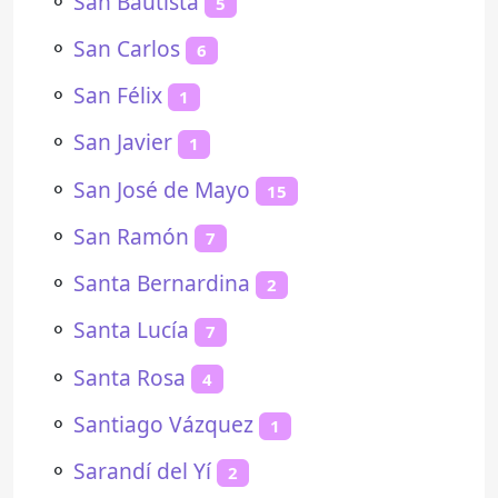
⚬
San Bautista
5
⚬
San Carlos
6
⚬
San Félix
1
⚬
San Javier
1
⚬
San José de Mayo
15
⚬
San Ramón
7
⚬
Santa Bernardina
2
⚬
Santa Lucía
7
⚬
Santa Rosa
4
⚬
Santiago Vázquez
1
⚬
Sarandí del Yí
2