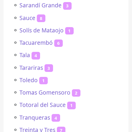
⚬
Sarandí Grande
3
⚬
Sauce
8
⚬
Solís de Mataojo
1
⚬
Tacuarembó
6
⚬
Tala
4
⚬
Tarariras
3
⚬
Toledo
1
⚬
Tomas Gomensoro
2
⚬
Totoral del Sauce
1
⚬
Tranqueras
4
⚬
Treinta y Tres
7