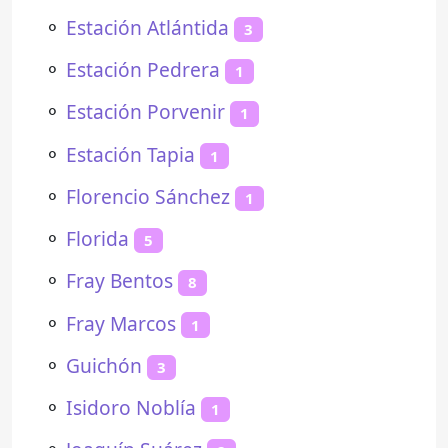
⚬
Estación Atlántida
3
⚬
Estación Pedrera
1
⚬
Estación Porvenir
1
⚬
Estación Tapia
1
⚬
Florencio Sánchez
1
⚬
Florida
5
⚬
Fray Bentos
8
⚬
Fray Marcos
1
⚬
Guichón
3
⚬
Isidoro Noblía
1