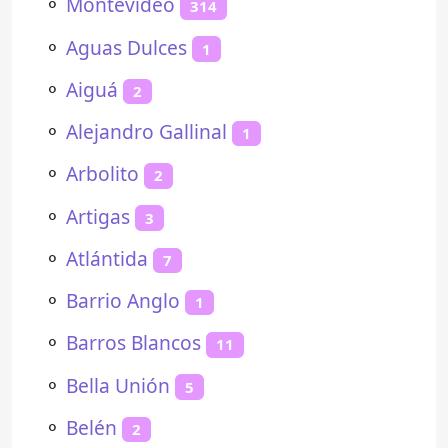
⚬
Montevideo
314
⚬
Aguas Dulces
1
⚬
Aiguá
2
⚬
Alejandro Gallinal
1
⚬
Arbolito
2
⚬
Artigas
3
⚬
Atlántida
7
⚬
Barrio Anglo
1
⚬
Barros Blancos
11
⚬
Bella Unión
5
⚬
Belén
2