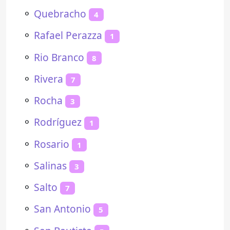
⚬
Quebracho
4
⚬
Rafael Perazza
1
⚬
Rio Branco
8
⚬
Rivera
7
⚬
Rocha
3
⚬
Rodríguez
1
⚬
Rosario
1
⚬
Salinas
3
⚬
Salto
7
⚬
San Antonio
5