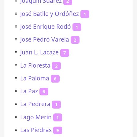
⚬
Joaquín Suárez
2
⚬
José Batlle y Ordóñez
1
⚬
José Enrique Rodó
1
⚬
José Pedro Varela
2
⚬
Juan L. Lacaze
7
⚬
La Floresta
2
⚬
La Paloma
6
⚬
La Paz
6
⚬
La Pedrera
1
⚬
Lago Merín
1
⚬
Las Piedras
9