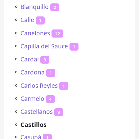
⚬
Blanquillo
2
⚬
Calle
1
⚬
Canelones
12
⚬
Capilla del Sauce
1
⚬
Cardal
3
⚬
Cardona
1
⚬
Carlos Reyles
1
⚬
Carmelo
4
⚬
Castellanos
9
⚬
Castillos
⚬
Casupá
1