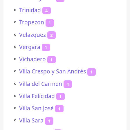
⚬
Trinidad
4
⚬
Tropezon
1
⚬
Velazquez
2
⚬
Vergara
1
⚬
Vichadero
1
⚬
Villa Crespo y San Andrés
1
⚬
Villa del Carmen
4
⚬
Villa Felicidad
1
⚬
Villa San José
1
⚬
Villa Sara
1