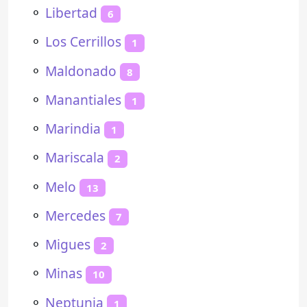
⚬
Libertad
6
⚬
Los Cerrillos
1
⚬
Maldonado
8
⚬
Manantiales
1
⚬
Marindia
1
⚬
Mariscala
2
⚬
Melo
13
⚬
Mercedes
7
⚬
Migues
2
⚬
Minas
10
⚬
Neptunia
1