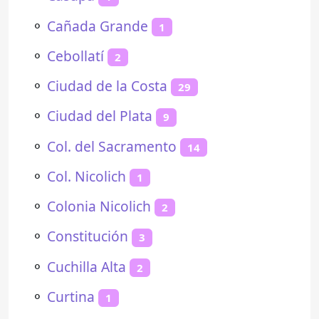
⚬
Cañada Grande
1
⚬
Cebollatí
2
⚬
Ciudad de la Costa
29
⚬
Ciudad del Plata
9
⚬
Col. del Sacramento
14
⚬
Col. Nicolich
1
⚬
Colonia Nicolich
2
⚬
Constitución
3
⚬
Cuchilla Alta
2
⚬
Curtina
1