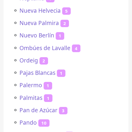
⚬
Nueva Helvecia
5
⚬
Nueva Palmira
2
⚬
Nuevo Berlín
1
⚬
Ombúes de Lavalle
4
⚬
Ordeig
2
⚬
Pajas Blancas
1
⚬
Palermo
1
⚬
Palmitas
1
⚬
Pan de Azúcar
3
⚬
Pando
10