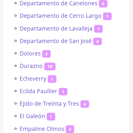
⚬
Departamento de Canelones
6
⚬
Departamento de Cerro Largo
1
⚬
Departamento de Lavalleja
1
⚬
Departamento de San José
4
⚬
Dolores
3
⚬
Durazno
10
⚬
Echeverry
1
⚬
Ecilda Paullier
1
⚬
Ejido de Treinta y Tres
4
⚬
El Galeón
1
⚬
Empalme Olmos
4