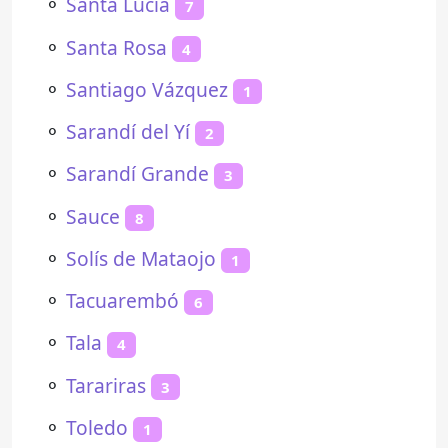
⚬
Santa Lucía
7
⚬
Santa Rosa
4
⚬
Santiago Vázquez
1
⚬
Sarandí del Yí
2
⚬
Sarandí Grande
3
⚬
Sauce
8
⚬
Solís de Mataojo
1
⚬
Tacuarembó
6
⚬
Tala
4
⚬
Tarariras
3
⚬
Toledo
1