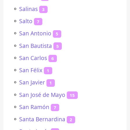
⚬
Salinas
3
⚬
Salto
7
⚬
San Antonio
5
⚬
San Bautista
5
⚬
San Carlos
6
⚬
San Félix
1
⚬
San Javier
1
⚬
San José de Mayo
15
⚬
San Ramón
7
⚬
Santa Bernardina
2