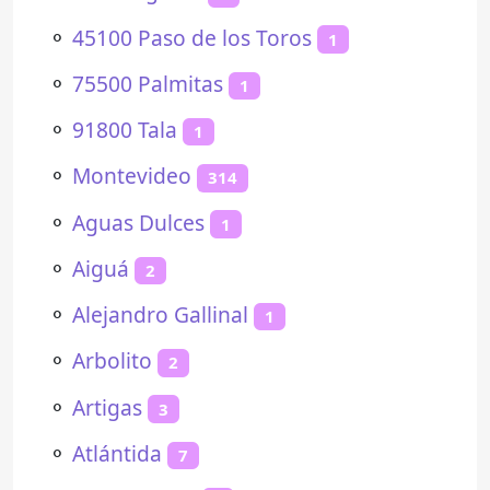
⚬
45100 Paso de los Toros
1
⚬
75500 Palmitas
1
⚬
91800 Tala
1
⚬
Montevideo
314
⚬
Aguas Dulces
1
⚬
Aiguá
2
⚬
Alejandro Gallinal
1
⚬
Arbolito
2
⚬
Artigas
3
⚬
Atlántida
7