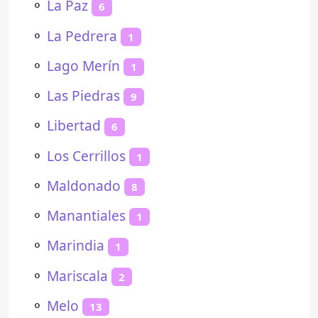
⚬
La Paz
6
⚬
La Pedrera
1
⚬
Lago Merín
1
⚬
Las Piedras
9
⚬
Libertad
6
⚬
Los Cerrillos
1
⚬
Maldonado
8
⚬
Manantiales
1
⚬
Marindia
1
⚬
Mariscala
2
⚬
Melo
13