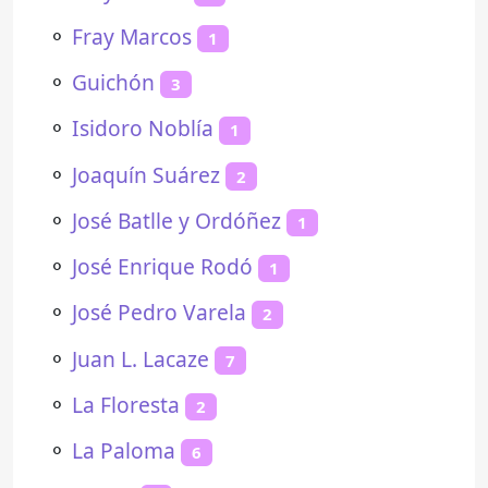
⚬
Fray Marcos
1
⚬
Guichón
3
⚬
Isidoro Noblía
1
⚬
Joaquín Suárez
2
⚬
José Batlle y Ordóñez
1
⚬
José Enrique Rodó
1
⚬
José Pedro Varela
2
⚬
Juan L. Lacaze
7
⚬
La Floresta
2
⚬
La Paloma
6