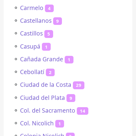
⚬
Carmelo
4
⚬
Castellanos
9
⚬
Castillos
5
⚬
Casupá
1
⚬
Cañada Grande
1
⚬
Cebollatí
2
⚬
Ciudad de la Costa
29
⚬
Ciudad del Plata
9
⚬
Col. del Sacramento
14
⚬
Col. Nicolich
1
⚬
Colonia Nicolich