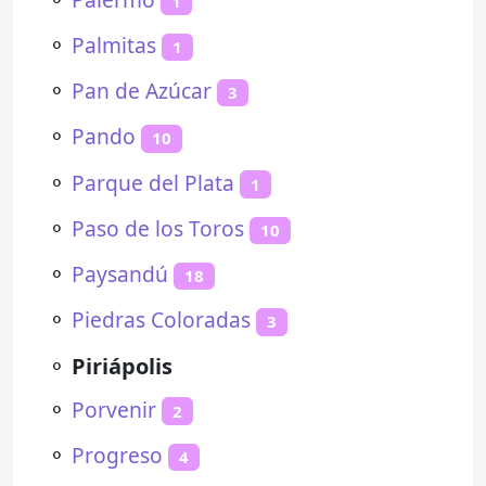
1
⚬
Palmitas
1
⚬
Pan de Azúcar
3
⚬
Pando
10
⚬
Parque del Plata
1
⚬
Paso de los Toros
10
⚬
Paysandú
18
⚬
Piedras Coloradas
3
⚬
Piriápolis
⚬
Porvenir
2
⚬
Progreso
4