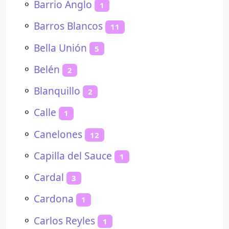
⚬
Barrio Anglo
1
⚬
Barros Blancos
11
⚬
Bella Unión
5
⚬
Belén
2
⚬
Blanquillo
2
⚬
Calle
1
⚬
Canelones
12
⚬
Capilla del Sauce
1
⚬
Cardal
3
⚬
Cardona
1
⚬
Carlos Reyles
1