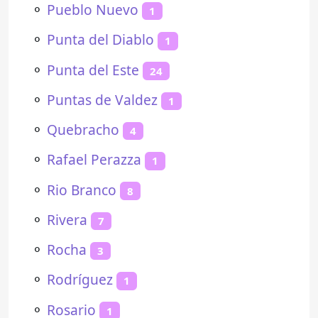
⚬
Pueblo Nuevo
1
⚬
Punta del Diablo
1
⚬
Punta del Este
24
⚬
Puntas de Valdez
1
⚬
Quebracho
4
⚬
Rafael Perazza
1
⚬
Rio Branco
8
⚬
Rivera
7
⚬
Rocha
3
⚬
Rodríguez
1
⚬
Rosario
1