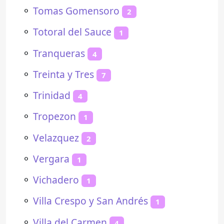
⚬
Tomas Gomensoro
2
⚬
Totoral del Sauce
1
⚬
Tranqueras
4
⚬
Treinta y Tres
7
⚬
Trinidad
4
⚬
Tropezon
1
⚬
Velazquez
2
⚬
Vergara
1
⚬
Vichadero
1
⚬
Villa Crespo y San Andrés
1
⚬
Villa del Carmen
4