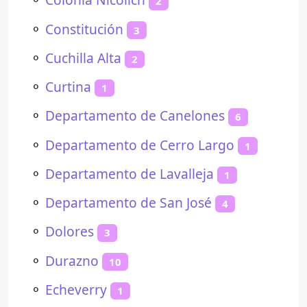
2
⚬
Constitución
3
⚬
Cuchilla Alta
2
⚬
Curtina
1
⚬
Departamento de Canelones
6
⚬
Departamento de Cerro Largo
1
⚬
Departamento de Lavalleja
1
⚬
Departamento de San José
4
⚬
Dolores
3
⚬
Durazno
10
⚬
Echeverry
1