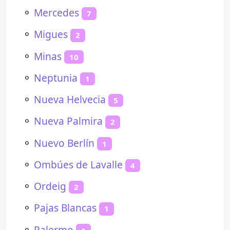
⚬
Mercedes
7
⚬
Migues
2
⚬
Minas
10
⚬
Neptunia
1
⚬
Nueva Helvecia
5
⚬
Nueva Palmira
2
⚬
Nuevo Berlín
1
⚬
Ombúes de Lavalle
4
⚬
Ordeig
2
⚬
Pajas Blancas
1
⚬
Palermo