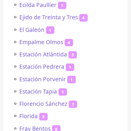
⚬
Ecilda Paullier
1
⚬
Ejido de Treinta y Tres
4
⚬
El Galeón
1
⚬
Empalme Olmos
4
⚬
Estación Atlántida
3
⚬
Estación Pedrera
1
⚬
Estación Porvenir
1
⚬
Estación Tapia
1
⚬
Florencio Sánchez
1
⚬
Florida
5
⚬
Fray Bentos
8