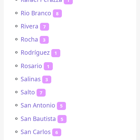
1
⚬
Rio Branco
8
⚬
Rivera
7
⚬
Rocha
3
⚬
Rodríguez
1
⚬
Rosario
1
⚬
Salinas
3
⚬
Salto
7
⚬
San Antonio
5
⚬
San Bautista
5
⚬
San Carlos
6