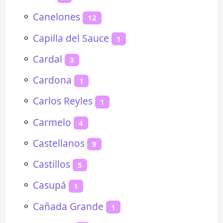
⚬
Canelones
12
⚬
Capilla del Sauce
1
⚬
Cardal
3
⚬
Cardona
1
⚬
Carlos Reyles
1
⚬
Carmelo
4
⚬
Castellanos
9
⚬
Castillos
5
⚬
Casupá
1
⚬
Cañada Grande
1