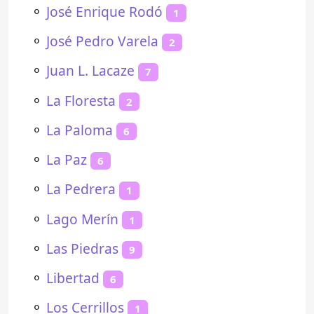
⚬
José Enrique Rodó
1
⚬
José Pedro Varela
2
⚬
Juan L. Lacaze
7
⚬
La Floresta
2
⚬
La Paloma
6
⚬
La Paz
6
⚬
La Pedrera
1
⚬
Lago Merín
1
⚬
Las Piedras
9
⚬
Libertad
6
⚬
Los Cerrillos
1