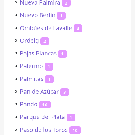
⚬
Nueva Palmira
2
⚬
Nuevo Berlín
1
⚬
Ombúes de Lavalle
4
⚬
Ordeig
2
⚬
Pajas Blancas
1
⚬
Palermo
1
⚬
Palmitas
1
⚬
Pan de Azúcar
3
⚬
Pando
10
⚬
Parque del Plata
1
⚬
Paso de los Toros
10