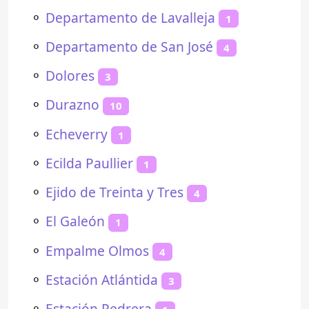
⚬
Departamento de Lavalleja
1
⚬
Departamento de San José
4
⚬
Dolores
3
⚬
Durazno
10
⚬
Echeverry
1
⚬
Ecilda Paullier
1
⚬
Ejido de Treinta y Tres
4
⚬
El Galeón
1
⚬
Empalme Olmos
4
⚬
Estación Atlántida
3
⚬
Estación Pedrera