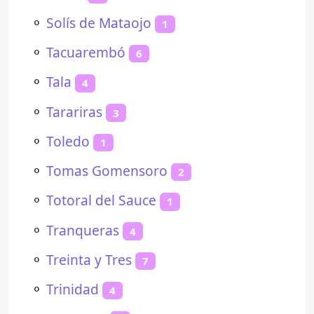
⚬
Solís de Mataojo
1
⚬
Tacuarembó
6
⚬
Tala
4
⚬
Tarariras
3
⚬
Toledo
1
⚬
Tomas Gomensoro
2
⚬
Totoral del Sauce
1
⚬
Tranqueras
4
⚬
Treinta y Tres
7
⚬
Trinidad
4