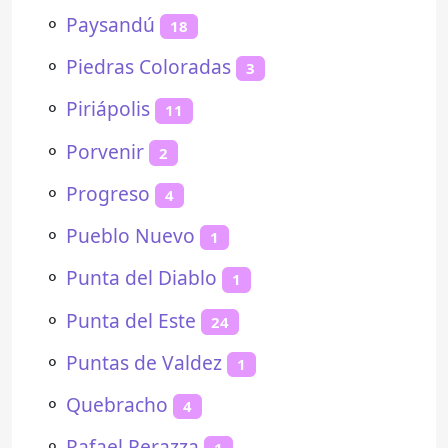
⚬
Paysandú
18
⚬
Piedras Coloradas
3
⚬
Piriápolis
11
⚬
Porvenir
2
⚬
Progreso
4
⚬
Pueblo Nuevo
1
⚬
Punta del Diablo
1
⚬
Punta del Este
24
⚬
Puntas de Valdez
1
⚬
Quebracho
4
⚬
Rafael Perazza