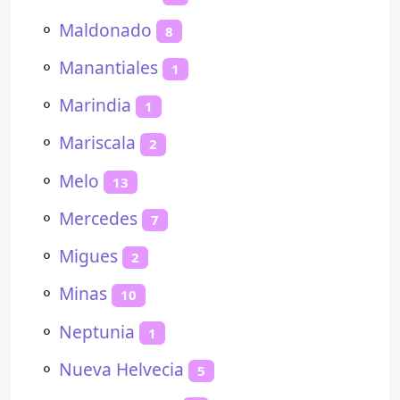
⚬
Maldonado
8
⚬
Manantiales
1
⚬
Marindia
1
⚬
Mariscala
2
⚬
Melo
13
⚬
Mercedes
7
⚬
Migues
2
⚬
Minas
10
⚬
Neptunia
1
⚬
Nueva Helvecia
5