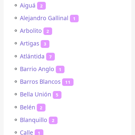
⚬
Aiguá
2
⚬
Alejandro Gallinal
1
⚬
Arbolito
2
⚬
Artigas
3
⚬
Atlántida
7
⚬
Barrio Anglo
1
⚬
Barros Blancos
11
⚬
Bella Unión
5
⚬
Belén
2
⚬
Blanquillo
2
⚬
Calle
1