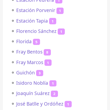
1
⚬
Estación Porvenir
1
⚬
Estación Tapia
1
⚬
Florencio Sánchez
1
⚬
Florida
5
⚬
Fray Bentos
8
⚬
Fray Marcos
1
⚬
Guichón
3
⚬
Isidoro Noblía
1
⚬
Joaquín Suárez
2
⚬
José Batlle y Ordóñez
1