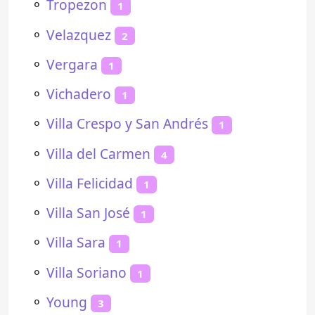
⚬
Tropezon
1
⚬
Velazquez
2
⚬
Vergara
1
⚬
Vichadero
1
⚬
Villa Crespo y San Andrés
1
⚬
Villa del Carmen
4
⚬
Villa Felicidad
1
⚬
Villa San José
1
⚬
Villa Sara
1
⚬
Villa Soriano
1
⚬
Young
3