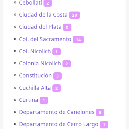
⚬
Cebollatí
2
⚬
Ciudad de la Costa
29
⚬
Ciudad del Plata
9
⚬
Col. del Sacramento
14
⚬
Col. Nicolich
1
⚬
Colonia Nicolich
2
⚬
Constitución
3
⚬
Cuchilla Alta
2
⚬
Curtina
1
⚬
Departamento de Canelones
6
⚬
Departamento de Cerro Largo
1