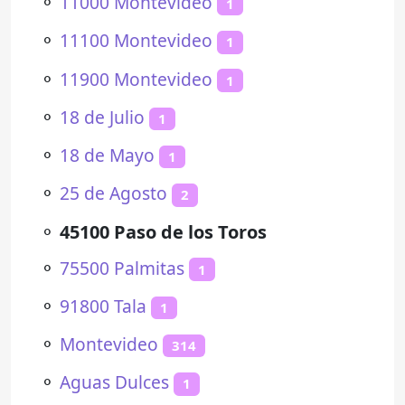
⚬
11000 Montevideo
1
⚬
11100 Montevideo
1
⚬
11900 Montevideo
1
⚬
18 de Julio
1
⚬
18 de Mayo
1
⚬
25 de Agosto
2
⚬
45100 Paso de los Toros
⚬
75500 Palmitas
1
⚬
91800 Tala
1
⚬
Montevideo
314
⚬
Aguas Dulces
1