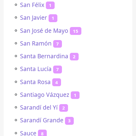
⚬
San Félix
1
⚬
San Javier
1
⚬
San José de Mayo
15
⚬
San Ramón
7
⚬
Santa Bernardina
2
⚬
Santa Lucía
7
⚬
Santa Rosa
4
⚬
Santiago Vázquez
1
⚬
Sarandí del Yí
2
⚬
Sarandí Grande
3
⚬
Sauce
8