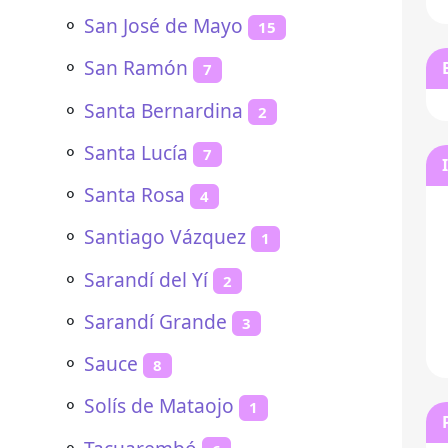
⚬
San José de Mayo
15
⚬
San Ramón
7
⚬
Santa Bernardina
2
⚬
Santa Lucía
7
⚬
Santa Rosa
4
⚬
Santiago Vázquez
1
⚬
Sarandí del Yí
2
⚬
Sarandí Grande
3
⚬
Sauce
8
⚬
Solís de Mataojo
1