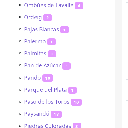
⚬
Ombúes de Lavalle
4
⚬
Ordeig
2
⚬
Pajas Blancas
1
⚬
Palermo
1
⚬
Palmitas
1
⚬
Pan de Azúcar
3
⚬
Pando
10
⚬
Parque del Plata
1
⚬
Paso de los Toros
10
⚬
Paysandú
18
⚬
Piedras Coloradas
3