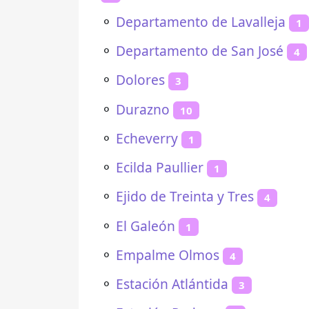
⚬
Departamento de Lavalleja
1
⚬
Departamento de San José
4
⚬
Dolores
3
⚬
Durazno
10
⚬
Echeverry
1
⚬
Ecilda Paullier
1
⚬
Ejido de Treinta y Tres
4
⚬
El Galeón
1
⚬
Empalme Olmos
4
⚬
Estación Atlántida
3