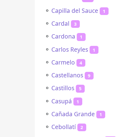
⚬
Capilla del Sauce
1
⚬
Cardal
3
⚬
Cardona
1
⚬
Carlos Reyles
1
⚬
Carmelo
4
⚬
Castellanos
9
⚬
Castillos
5
⚬
Casupá
1
⚬
Cañada Grande
1
⚬
Cebollatí
2