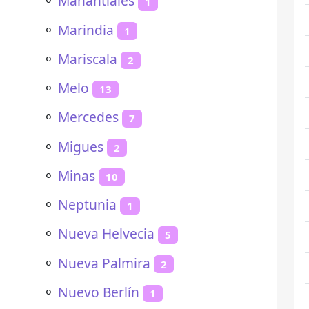
⚬
Manantiales
1
⚬
Marindia
1
⚬
Mariscala
2
⚬
Melo
13
⚬
Mercedes
7
⚬
Migues
2
⚬
Minas
10
⚬
Neptunia
1
⚬
Nueva Helvecia
5
⚬
Nueva Palmira
2
⚬
Nuevo Berlín
1