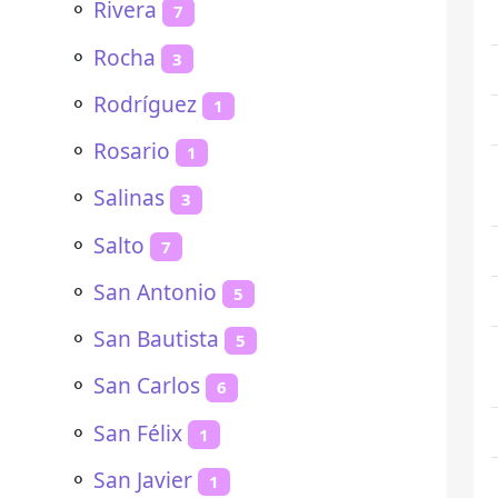
⚬
Rivera
7
⚬
Rocha
3
⚬
Rodríguez
1
⚬
Rosario
1
⚬
Salinas
3
⚬
Salto
7
⚬
San Antonio
5
⚬
San Bautista
5
⚬
San Carlos
6
⚬
San Félix
1
⚬
San Javier
1