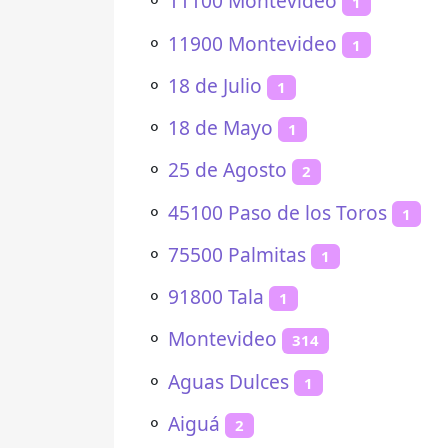
⚬
11100 Montevideo
1
⚬
11900 Montevideo
1
⚬
18 de Julio
1
⚬
18 de Mayo
1
⚬
25 de Agosto
2
⚬
45100 Paso de los Toros
1
⚬
75500 Palmitas
1
⚬
91800 Tala
1
⚬
Montevideo
314
⚬
Aguas Dulces
1
⚬
Aiguá
2