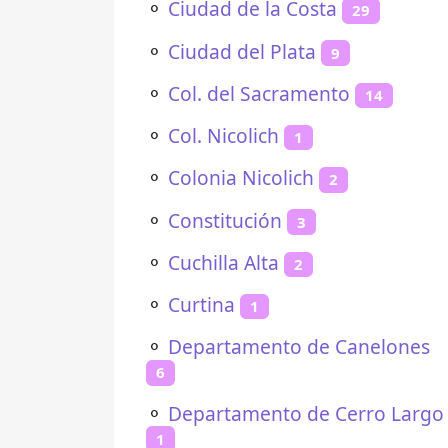
⚬
Ciudad de la Costa
29
⚬
Ciudad del Plata
9
⚬
Col. del Sacramento
14
⚬
Col. Nicolich
1
⚬
Colonia Nicolich
2
⚬
Constitución
3
⚬
Cuchilla Alta
2
⚬
Curtina
1
⚬
Departamento de Canelones
6
⚬
Departamento de Cerro Largo
1