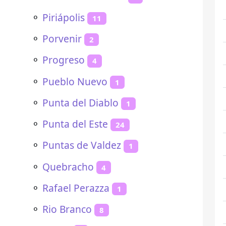
⚬
Piriápolis
11
⚬
Porvenir
2
⚬
Progreso
4
⚬
Pueblo Nuevo
1
⚬
Punta del Diablo
1
⚬
Punta del Este
24
⚬
Puntas de Valdez
1
⚬
Quebracho
4
⚬
Rafael Perazza
1
⚬
Rio Branco
8