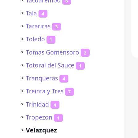
⚬
Tacuarembó
6
⚬
Tala
4
⚬
Tarariras
3
⚬
Toledo
1
⚬
Tomas Gomensoro
2
⚬
Totoral del Sauce
1
⚬
Tranqueras
4
⚬
Treinta y Tres
7
⚬
Trinidad
4
⚬
Tropezon
1
⚬
Velazquez