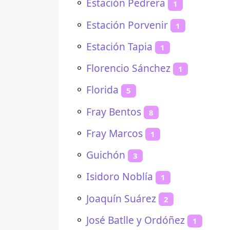
⚬
Estación Pedrera
1
⚬
Estación Porvenir
1
⚬
Estación Tapia
1
⚬
Florencio Sánchez
1
⚬
Florida
5
⚬
Fray Bentos
8
⚬
Fray Marcos
1
⚬
Guichón
3
⚬
Isidoro Noblía
1
⚬
Joaquín Suárez
2
⚬
José Batlle y Ordóñez
1