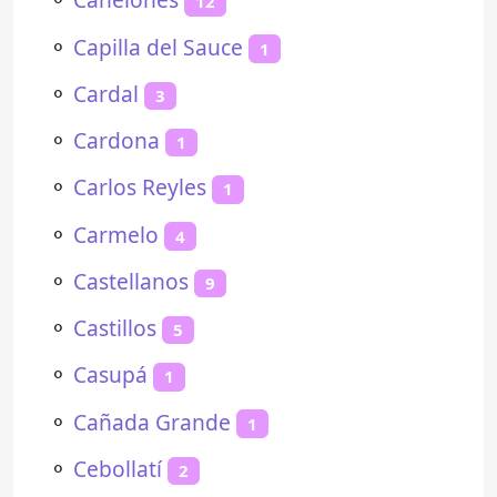
12
⚬
Capilla del Sauce
1
⚬
Cardal
3
⚬
Cardona
1
⚬
Carlos Reyles
1
⚬
Carmelo
4
⚬
Castellanos
9
⚬
Castillos
5
⚬
Casupá
1
⚬
Cañada Grande
1
⚬
Cebollatí
2