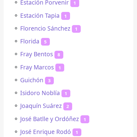
⚬
Estación Porvenir
1
⚬
Estación Tapia
1
⚬
Florencio Sánchez
1
⚬
Florida
5
⚬
Fray Bentos
8
⚬
Fray Marcos
1
⚬
Guichón
3
⚬
Isidoro Noblía
1
⚬
Joaquín Suárez
2
⚬
José Batlle y Ordóñez
1
⚬
José Enrique Rodó
1