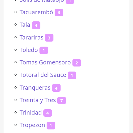
⚬
Tacuarembó
6
⚬
Tala
4
⚬
Tarariras
3
⚬
Toledo
1
⚬
Tomas Gomensoro
2
⚬
Totoral del Sauce
1
⚬
Tranqueras
4
⚬
Treinta y Tres
7
⚬
Trinidad
4
⚬
Tropezon
1