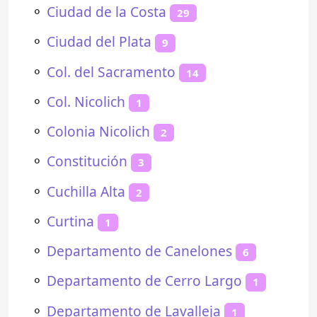
⚬
Ciudad de la Costa
29
⚬
Ciudad del Plata
9
⚬
Col. del Sacramento
14
⚬
Col. Nicolich
1
⚬
Colonia Nicolich
2
⚬
Constitución
3
⚬
Cuchilla Alta
2
⚬
Curtina
1
⚬
Departamento de Canelones
6
⚬
Departamento de Cerro Largo
1
⚬
Departamento de Lavalleja
1