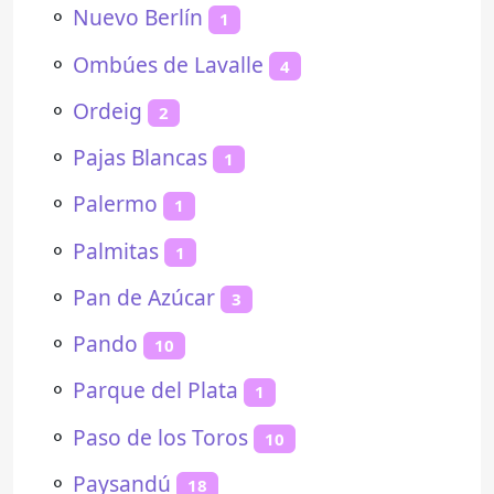
⚬
Nuevo Berlín
1
⚬
Ombúes de Lavalle
4
⚬
Ordeig
2
⚬
Pajas Blancas
1
⚬
Palermo
1
⚬
Palmitas
1
⚬
Pan de Azúcar
3
⚬
Pando
10
⚬
Parque del Plata
1
⚬
Paso de los Toros
10
⚬
Paysandú
18