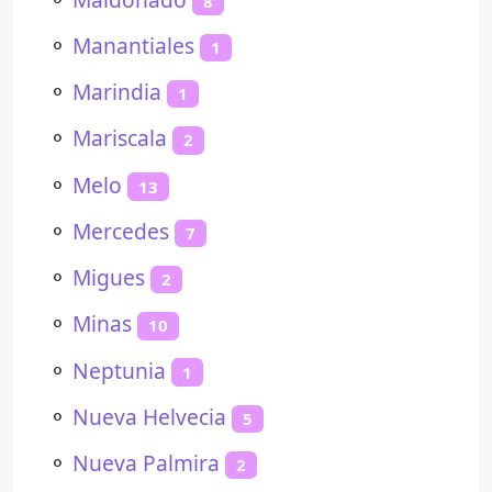
8
⚬
Manantiales
1
⚬
Marindia
1
⚬
Mariscala
2
⚬
Melo
13
⚬
Mercedes
7
⚬
Migues
2
⚬
Minas
10
⚬
Neptunia
1
⚬
Nueva Helvecia
5
⚬
Nueva Palmira
2