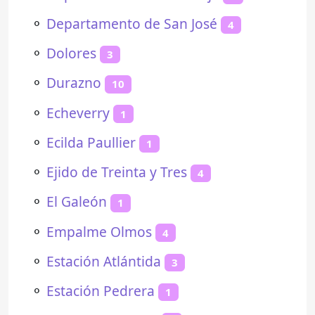
⚬
Departamento de San José
4
⚬
Dolores
3
⚬
Durazno
10
⚬
Echeverry
1
⚬
Ecilda Paullier
1
⚬
Ejido de Treinta y Tres
4
⚬
El Galeón
1
⚬
Empalme Olmos
4
⚬
Estación Atlántida
3
⚬
Estación Pedrera
1