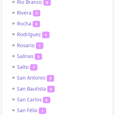
⚬
Rio Branco
8
⚬
Rivera
7
⚬
Rocha
3
⚬
Rodríguez
1
⚬
Rosario
1
⚬
Salinas
3
⚬
Salto
7
⚬
San Antonio
5
⚬
San Bautista
5
⚬
San Carlos
6
⚬
San Félix
1