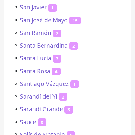
⚬
San Javier
1
⚬
San José de Mayo
15
⚬
San Ramón
7
⚬
Santa Bernardina
2
⚬
Santa Lucía
7
⚬
Santa Rosa
4
⚬
Santiago Vázquez
1
⚬
Sarandí del Yí
2
⚬
Sarandí Grande
3
⚬
Sauce
8
⚬
Solís de Mataojo
1