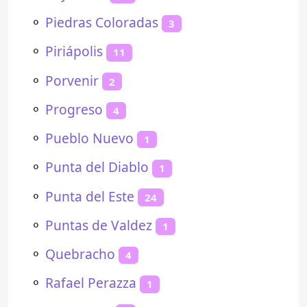
⚬
Piedras Coloradas
3
⚬
Piriápolis
11
⚬
Porvenir
2
⚬
Progreso
4
⚬
Pueblo Nuevo
1
⚬
Punta del Diablo
1
⚬
Punta del Este
24
⚬
Puntas de Valdez
1
⚬
Quebracho
4
⚬
Rafael Perazza
1