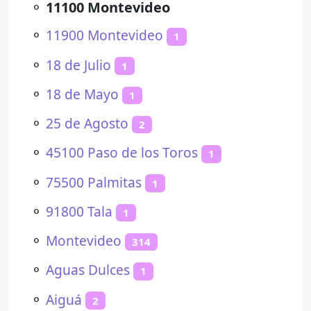
⚬
11100 Montevideo
⚬
11900 Montevideo
1
⚬
18 de Julio
1
⚬
18 de Mayo
1
⚬
25 de Agosto
2
⚬
45100 Paso de los Toros
1
⚬
75500 Palmitas
1
⚬
91800 Tala
1
⚬
Montevideo
314
⚬
Aguas Dulces
1
⚬
Aiguá
2