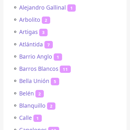
⚬
Alejandro Gallinal
1
⚬
Arbolito
2
⚬
Artigas
3
⚬
Atlántida
7
⚬
Barrio Anglo
1
⚬
Barros Blancos
11
⚬
Bella Unión
5
⚬
Belén
2
⚬
Blanquillo
2
⚬
Calle
1
⚬
Canelones