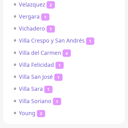
⚬
Velazquez
2
⚬
Vergara
1
⚬
Vichadero
1
⚬
Villa Crespo y San Andrés
1
⚬
Villa del Carmen
4
⚬
Villa Felicidad
1
⚬
Villa San José
1
⚬
Villa Sara
1
⚬
Villa Soriano
1
⚬
Young
3