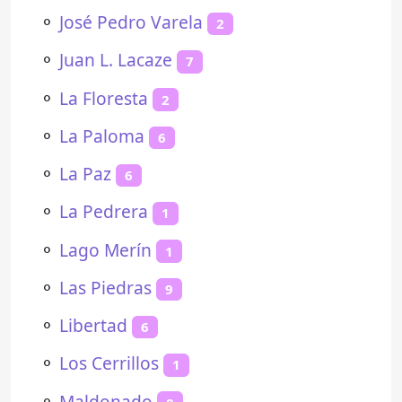
⚬
José Pedro Varela
2
⚬
Juan L. Lacaze
7
⚬
La Floresta
2
⚬
La Paloma
6
⚬
La Paz
6
⚬
La Pedrera
1
⚬
Lago Merín
1
⚬
Las Piedras
9
⚬
Libertad
6
⚬
Los Cerrillos
1
⚬
Maldonado