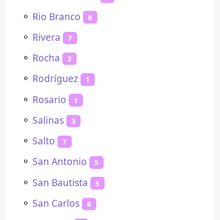
⚬
Rio Branco
8
⚬
Rivera
7
⚬
Rocha
3
⚬
Rodríguez
1
⚬
Rosario
1
⚬
Salinas
3
⚬
Salto
7
⚬
San Antonio
5
⚬
San Bautista
5
⚬
San Carlos
6