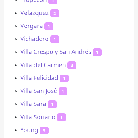
1
⚬
Velazquez
2
⚬
Vergara
1
⚬
Vichadero
1
⚬
Villa Crespo y San Andrés
1
⚬
Villa del Carmen
4
⚬
Villa Felicidad
1
⚬
Villa San José
1
⚬
Villa Sara
1
⚬
Villa Soriano
1
⚬
Young
3