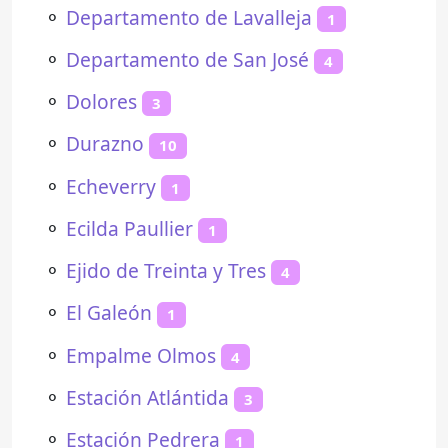
⚬
Departamento de Lavalleja
1
⚬
Departamento de San José
4
⚬
Dolores
3
⚬
Durazno
10
⚬
Echeverry
1
⚬
Ecilda Paullier
1
⚬
Ejido de Treinta y Tres
4
⚬
El Galeón
1
⚬
Empalme Olmos
4
⚬
Estación Atlántida
3
⚬
Estación Pedrera
1