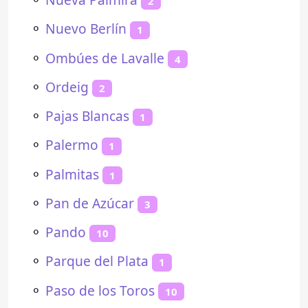
2
⚬
Nuevo Berlín
1
⚬
Ombúes de Lavalle
4
⚬
Ordeig
2
⚬
Pajas Blancas
1
⚬
Palermo
1
⚬
Palmitas
1
⚬
Pan de Azúcar
3
⚬
Pando
10
⚬
Parque del Plata
1
⚬
Paso de los Toros
10