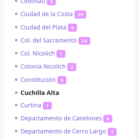
⚬
Cebollatí
2
⚬
Ciudad de la Costa
29
⚬
Ciudad del Plata
9
⚬
Col. del Sacramento
14
⚬
Col. Nicolich
1
⚬
Colonia Nicolich
2
⚬
Constitución
3
⚬
Cuchilla Alta
⚬
Curtina
1
⚬
Departamento de Canelones
6
⚬
Departamento de Cerro Largo
1