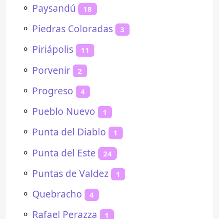
⚬
Paysandú
18
⚬
Piedras Coloradas
3
⚬
Piriápolis
11
⚬
Porvenir
2
⚬
Progreso
4
⚬
Pueblo Nuevo
1
⚬
Punta del Diablo
1
⚬
Punta del Este
24
⚬
Puntas de Valdez
1
⚬
Quebracho
4
⚬
Rafael Perazza
1