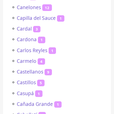
⚬
Canelones
12
⚬
Capilla del Sauce
1
⚬
Cardal
3
⚬
Cardona
1
⚬
Carlos Reyles
1
⚬
Carmelo
4
⚬
Castellanos
9
⚬
Castillos
5
⚬
Casupá
1
⚬
Cañada Grande
1