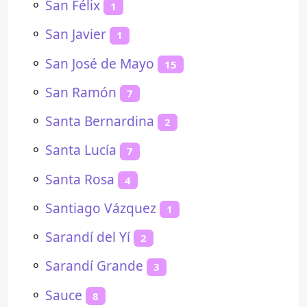
⚬
San Félix
1
⚬
San Javier
1
⚬
San José de Mayo
15
⚬
San Ramón
7
⚬
Santa Bernardina
2
⚬
Santa Lucía
7
⚬
Santa Rosa
4
⚬
Santiago Vázquez
1
⚬
Sarandí del Yí
2
⚬
Sarandí Grande
3
⚬
Sauce
8