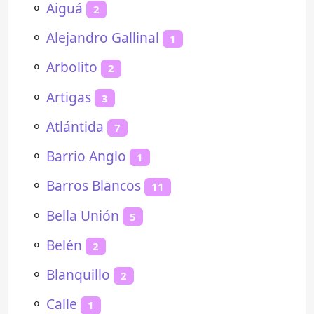
⚬
Aiguá
2
⚬
Alejandro Gallinal
1
⚬
Arbolito
2
⚬
Artigas
3
⚬
Atlántida
7
⚬
Barrio Anglo
1
⚬
Barros Blancos
11
⚬
Bella Unión
5
⚬
Belén
2
⚬
Blanquillo
2
⚬
Calle
1