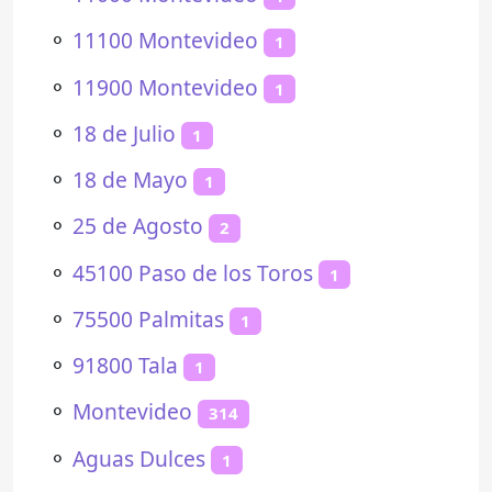
⚬
11100 Montevideo
1
⚬
11900 Montevideo
1
⚬
18 de Julio
1
⚬
18 de Mayo
1
⚬
25 de Agosto
2
⚬
45100 Paso de los Toros
1
⚬
75500 Palmitas
1
⚬
91800 Tala
1
⚬
Montevideo
314
⚬
Aguas Dulces
1