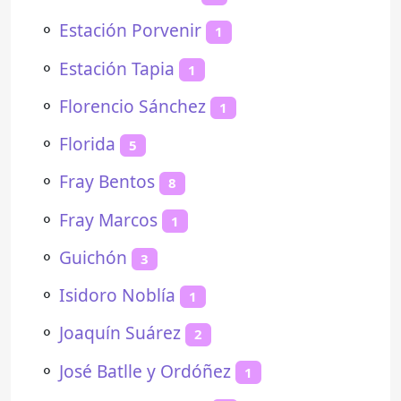
⚬
Estación Porvenir
1
⚬
Estación Tapia
1
⚬
Florencio Sánchez
1
⚬
Florida
5
⚬
Fray Bentos
8
⚬
Fray Marcos
1
⚬
Guichón
3
⚬
Isidoro Noblía
1
⚬
Joaquín Suárez
2
⚬
José Batlle y Ordóñez
1