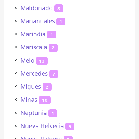
⚬
Maldonado
8
⚬
Manantiales
1
⚬
Marindia
1
⚬
Mariscala
2
⚬
Melo
13
⚬
Mercedes
7
⚬
Migues
2
⚬
Minas
10
⚬
Neptunia
1
⚬
Nueva Helvecia
5
⚬
Nueva Palmira