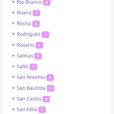
⚬
Rio Branco
8
⚬
Rivera
7
⚬
Rocha
3
⚬
Rodríguez
1
⚬
Rosario
1
⚬
Salinas
3
⚬
Salto
7
⚬
San Antonio
5
⚬
San Bautista
5
⚬
San Carlos
6
⚬
San Félix
1