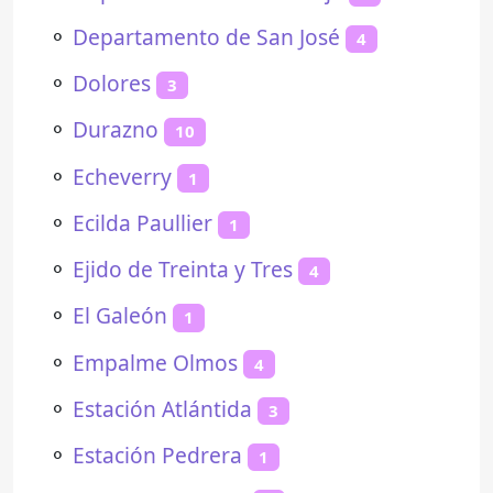
⚬
Departamento de San José
4
⚬
Dolores
3
⚬
Durazno
10
⚬
Echeverry
1
⚬
Ecilda Paullier
1
⚬
Ejido de Treinta y Tres
4
⚬
El Galeón
1
⚬
Empalme Olmos
4
⚬
Estación Atlántida
3
⚬
Estación Pedrera
1