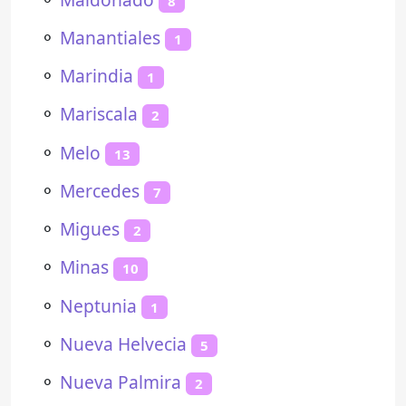
8
⚬
Manantiales
1
⚬
Marindia
1
⚬
Mariscala
2
⚬
Melo
13
⚬
Mercedes
7
⚬
Migues
2
⚬
Minas
10
⚬
Neptunia
1
⚬
Nueva Helvecia
5
⚬
Nueva Palmira
2