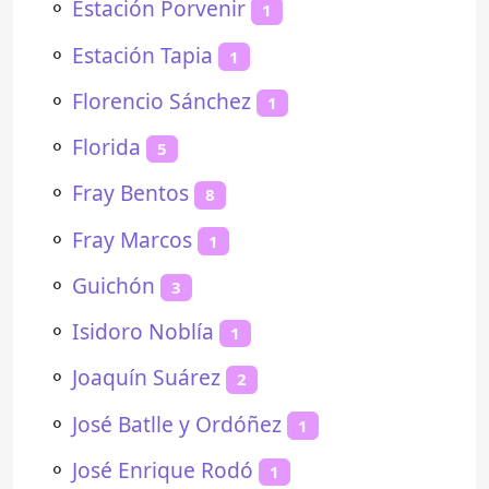
⚬
Estación Porvenir
1
⚬
Estación Tapia
1
⚬
Florencio Sánchez
1
⚬
Florida
5
⚬
Fray Bentos
8
⚬
Fray Marcos
1
⚬
Guichón
3
⚬
Isidoro Noblía
1
⚬
Joaquín Suárez
2
⚬
José Batlle y Ordóñez
1
⚬
José Enrique Rodó
1