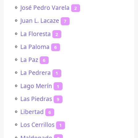
⚬
José Pedro Varela
2
⚬
Juan L. Lacaze
7
⚬
La Floresta
2
⚬
La Paloma
6
⚬
La Paz
6
⚬
La Pedrera
1
⚬
Lago Merín
1
⚬
Las Piedras
9
⚬
Libertad
6
⚬
Los Cerrillos
1
⚬
Maldonado