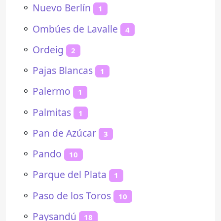
⚬
Nuevo Berlín
1
⚬
Ombúes de Lavalle
4
⚬
Ordeig
2
⚬
Pajas Blancas
1
⚬
Palermo
1
⚬
Palmitas
1
⚬
Pan de Azúcar
3
⚬
Pando
10
⚬
Parque del Plata
1
⚬
Paso de los Toros
10
⚬
Paysandú
18