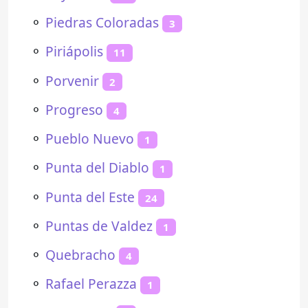
⚬
Piedras Coloradas
3
⚬
Piriápolis
11
⚬
Porvenir
2
⚬
Progreso
4
⚬
Pueblo Nuevo
1
⚬
Punta del Diablo
1
⚬
Punta del Este
24
⚬
Puntas de Valdez
1
⚬
Quebracho
4
⚬
Rafael Perazza
1