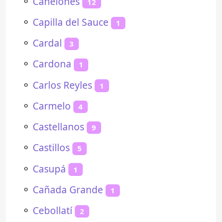
⚬
Canelones
12
⚬
Capilla del Sauce
1
⚬
Cardal
3
⚬
Cardona
1
⚬
Carlos Reyles
1
⚬
Carmelo
4
⚬
Castellanos
9
⚬
Castillos
5
⚬
Casupá
1
⚬
Cañada Grande
1
⚬
Cebollatí
2