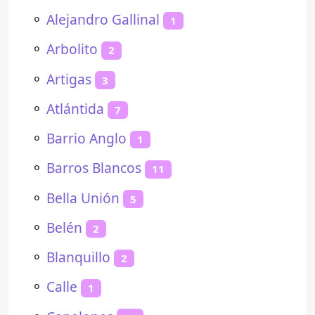
⚬
Alejandro Gallinal
1
⚬
Arbolito
2
⚬
Artigas
3
⚬
Atlántida
7
⚬
Barrio Anglo
1
⚬
Barros Blancos
11
⚬
Bella Unión
5
⚬
Belén
2
⚬
Blanquillo
2
⚬
Calle
1