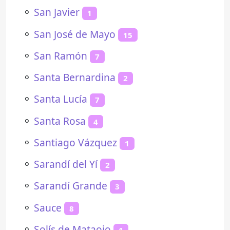
⚬
San Javier
1
⚬
San José de Mayo
15
⚬
San Ramón
7
⚬
Santa Bernardina
2
⚬
Santa Lucía
7
⚬
Santa Rosa
4
⚬
Santiago Vázquez
1
⚬
Sarandí del Yí
2
⚬
Sarandí Grande
3
⚬
Sauce
8
⚬
Solís de Mataojo
1