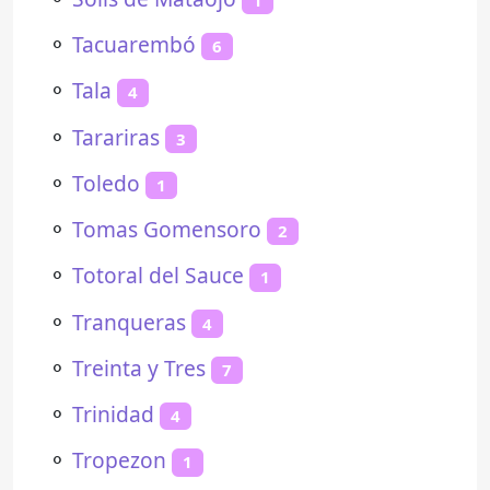
⚬
Tacuarembó
6
⚬
Tala
4
⚬
Tarariras
3
⚬
Toledo
1
⚬
Tomas Gomensoro
2
⚬
Totoral del Sauce
1
⚬
Tranqueras
4
⚬
Treinta y Tres
7
⚬
Trinidad
4
⚬
Tropezon
1