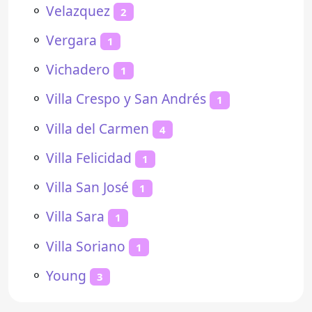
⚬
Velazquez
2
⚬
Vergara
1
⚬
Vichadero
1
⚬
Villa Crespo y San Andrés
1
⚬
Villa del Carmen
4
⚬
Villa Felicidad
1
⚬
Villa San José
1
⚬
Villa Sara
1
⚬
Villa Soriano
1
⚬
Young
3