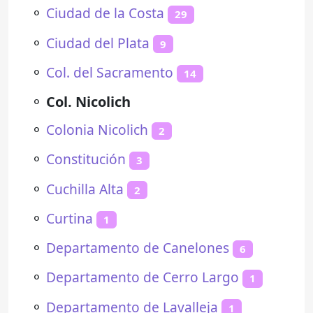
⚬
Ciudad de la Costa
29
⚬
Ciudad del Plata
9
⚬
Col. del Sacramento
14
⚬
Col. Nicolich
⚬
Colonia Nicolich
2
⚬
Constitución
3
⚬
Cuchilla Alta
2
⚬
Curtina
1
⚬
Departamento de Canelones
6
⚬
Departamento de Cerro Largo
1
⚬
Departamento de Lavalleja
1