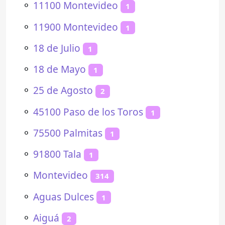
⚬
11100 Montevideo
1
⚬
11900 Montevideo
1
⚬
18 de Julio
1
⚬
18 de Mayo
1
⚬
25 de Agosto
2
⚬
45100 Paso de los Toros
1
⚬
75500 Palmitas
1
⚬
91800 Tala
1
⚬
Montevideo
314
⚬
Aguas Dulces
1
⚬
Aiguá
2