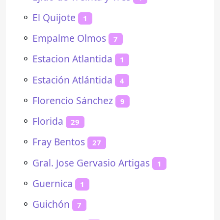
⚬
El Quijote
1
⚬
Empalme Olmos
7
⚬
Estacion Atlantida
1
⚬
Estación Atlántida
4
⚬
Florencio Sánchez
9
⚬
Florida
29
⚬
Fray Bentos
27
⚬
Gral. Jose Gervasio Artigas
1
⚬
Guernica
1
⚬
Guichón
7