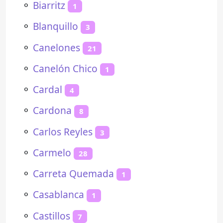
⚬
Biarritz
1
⚬
Blanquillo
3
⚬
Canelones
21
⚬
Canelón Chico
1
⚬
Cardal
4
⚬
Cardona
8
⚬
Carlos Reyles
3
⚬
Carmelo
28
⚬
Carreta Quemada
1
⚬
Casablanca
1
⚬
Castillos
7