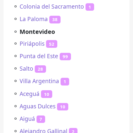
⚬
Colonia del Sacramento
1
⚬
La Paloma
38
⚬
Montevideo
⚬
Piriápolis
52
⚬
Punta del Este
99
⚬
Salto
28
⚬
Villa Argentina
1
⚬
Aceguá
10
⚬
Aguas Dulces
10
⚬
Aiguá
7
⚬
Alejandro Gallinal
2