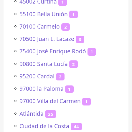
⚬
45002 Curtina
1
⚬
55100 Bella Unión
1
⚬
70100 Carmelo
2
⚬
70500 Juan L. Lacaze
3
⚬
75400 José Enrique Rodó
1
⚬
90800 Santa Lucía
2
⚬
95200 Cardal
2
⚬
97000 la Paloma
1
⚬
97000 Villa del Carmen
1
⚬
Atlántida
25
⚬
Ciudad de la Costa
44