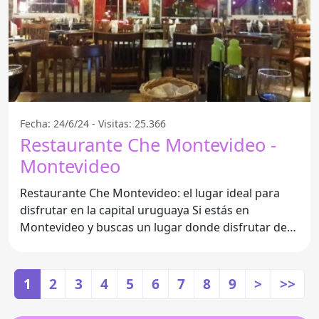
Fecha: 24/6/24 - Visitas: 25.366
Restaurante Che Montevideo -
Montevideo
Restaurante Che Montevideo: el lugar ideal para
disfrutar en la capital uruguaya Si estás en
Montevideo y buscas un lugar donde disfrutar de
deliciosos
1
2
3
4
5
6
7
8
9
>
>>