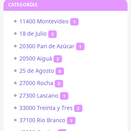
CATEGORÍAS
⚬
11400 Montevideo
1
⚬
18 de Julio
2
⚬
20300 Pan de Azúcar
1
⚬
20500 Aiguá
2
⚬
25 de Agosto
8
⚬
27000 Rocha
3
⚬
27300 Lascano
1
⚬
33000 Treinta y Tres
2
⚬
37100 Rio Branco
3