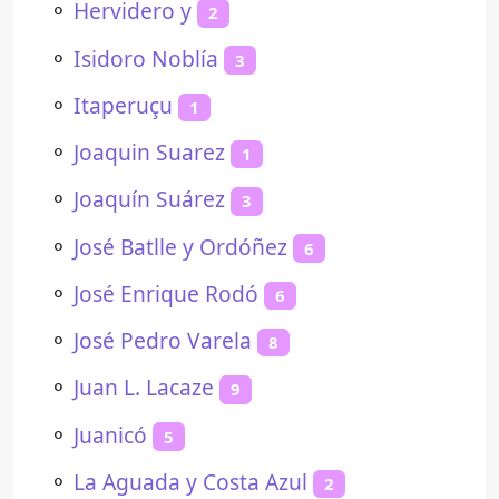
⚬
Hervidero y
2
⚬
Isidoro Noblía
3
⚬
Itaperuçu
1
⚬
Joaquin Suarez
1
⚬
Joaquín Suárez
3
⚬
José Batlle y Ordóñez
6
⚬
José Enrique Rodó
6
⚬
José Pedro Varela
8
⚬
Juan L. Lacaze
9
⚬
Juanicó
5
⚬
La Aguada y Costa Azul
2