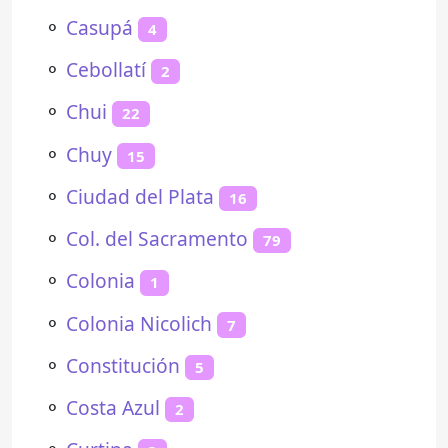
⚬
Casupá
4
⚬
Cebollatí
2
⚬
Chui
22
⚬
Chuy
15
⚬
Ciudad del Plata
16
⚬
Col. del Sacramento
79
⚬
Colonia
1
⚬
Colonia Nicolich
7
⚬
Constitución
5
⚬
Costa Azul
2