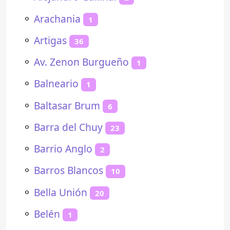
⚬
Arachania
1
⚬
Artigas
36
⚬
Av. Zenon Burgueño
1
⚬
Balneario
1
⚬
Baltasar Brum
6
⚬
Barra del Chuy
23
⚬
Barrio Anglo
2
⚬
Barros Blancos
10
⚬
Bella Unión
20
⚬
Belén
1