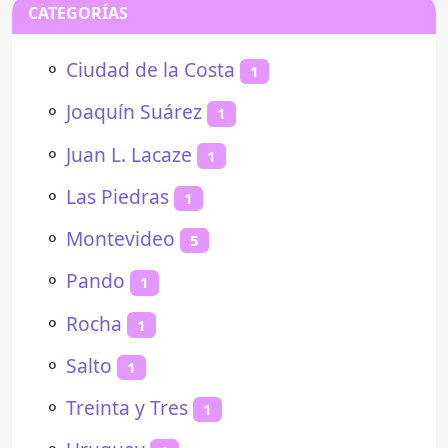
CATEGORÍAS
⚬
Ciudad de la Costa
1
⚬
Joaquín Suárez
1
⚬
Juan L. Lacaze
1
⚬
Las Piedras
1
⚬
Montevideo
5
⚬
Pando
1
⚬
Rocha
1
⚬
Salto
1
⚬
Treinta y Tres
1