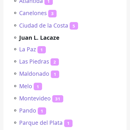
⚬
Atlántida
1
⚬
Canelones
3
⚬
Ciudad de la Costa
5
⚬
Juan L. Lacaze
⚬
La Paz
1
⚬
Las Piedras
2
⚬
Maldonado
1
⚬
Melo
1
⚬
Montevideo
31
⚬
Pando
1
⚬
Parque del Plata
1