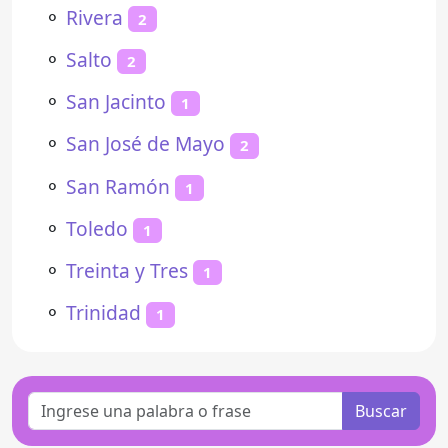
⚬
Rivera
2
⚬
Salto
2
⚬
San Jacinto
1
⚬
San José de Mayo
2
⚬
San Ramón
1
⚬
Toledo
1
⚬
Treinta y Tres
1
⚬
Trinidad
1
Buscar