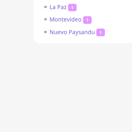
⚬
La Paz
1
⚬
Montevideo
1
⚬
Nuevo Paysandu
1