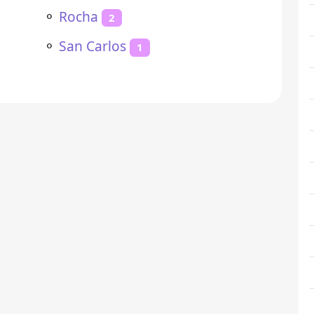
⚬
Rocha
2
⚬
San Carlos
1