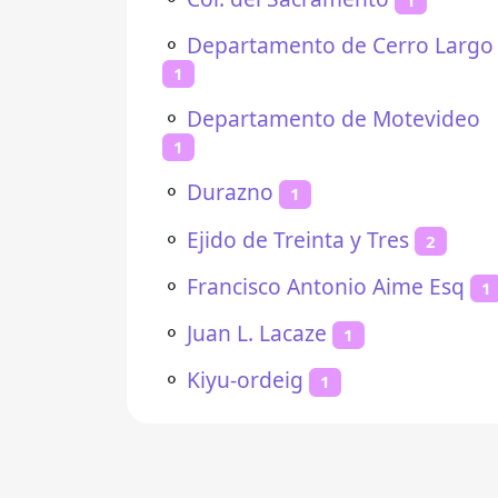
⚬
Departamento de Cerro Largo
1
⚬
Departamento de Motevideo
1
⚬
Durazno
1
⚬
Ejido de Treinta y Tres
2
⚬
Francisco Antonio Aime Esq
1
⚬
Juan L. Lacaze
1
⚬
Kiyu-ordeig
1