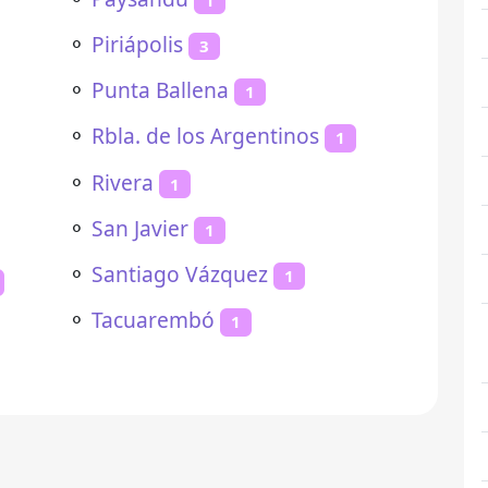
⚬
Piriápolis
3
⚬
Punta Ballena
1
⚬
Rbla. de los Argentinos
1
⚬
Rivera
1
⚬
San Javier
1
⚬
Santiago Vázquez
1
⚬
Tacuarembó
1