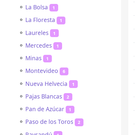
⚬
La Bolsa
1
⚬
La Floresta
1
⚬
Laureles
1
⚬
Mercedes
1
⚬
Minas
1
⚬
Montevideo
6
⚬
Nueva Helvecia
1
⚬
Pajas Blancas
2
⚬
Pan de Azúcar
1
⚬
Paso de los Toros
2
⚬
Paysandú
1