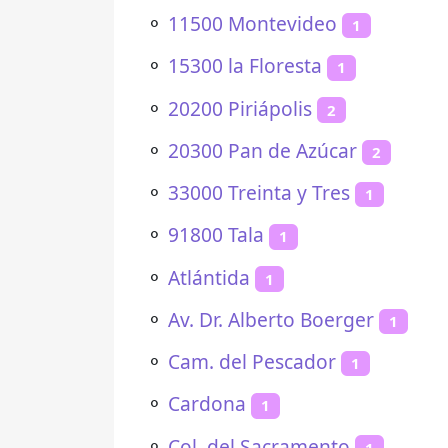
⚬
11500 Montevideo
1
⚬
15300 la Floresta
1
⚬
20200 Piriápolis
2
⚬
20300 Pan de Azúcar
2
⚬
33000 Treinta y Tres
1
⚬
91800 Tala
1
⚬
Atlántida
1
⚬
Av. Dr. Alberto Boerger
1
⚬
Cam. del Pescador
1
⚬
Cardona
1
⚬
Col. del Sacramento
1