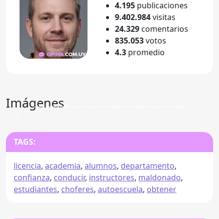
4.195
publicaciones
9.402.984
visitas
24.329
comentarios
835.053
votos
4.3
promedio
Imágenes
Anterior
Sigu
TAGS:
licencia
,
academia
,
alumnos
,
departamento
,
confianza
,
conducir
,
instructores
,
maldonado
,
estudiantes
,
choferes
,
autoescuela
,
obtener