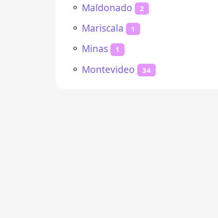
⚬
Maldonado
2
⚬
Mariscala
1
⚬
Minas
1
⚬
Montevideo
34