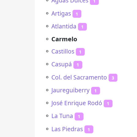
⚬
Aguas Dulces
1
⚬
Artigas
1
⚬
Atlantida
1
⚬
Carmelo
⚬
Castillos
1
⚬
Casupá
1
⚬
Col. del Sacramento
3
⚬
Jaureguiberry
1
⚬
José Enrique Rodó
1
⚬
La Tuna
1
⚬
Las Piedras
1