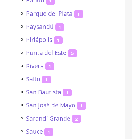
⚬
Pando
1
⚬
Parque del Plata
1
⚬
Paysandú
1
⚬
Piriápolis
1
⚬
Punta del Este
5
⚬
Rivera
1
⚬
Salto
1
⚬
San Bautista
1
⚬
San José de Mayo
1
⚬
Sarandí Grande
2
⚬
Sauce
1