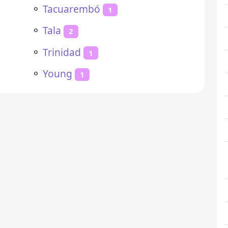
⚬
Tacuarembó
1
⚬
Tala
2
⚬
Trinidad
1
⚬
Young
1