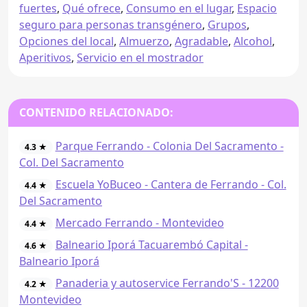
fuertes
,
Qué ofrece
,
Consumo en el lugar
,
Espacio
seguro para personas transgénero
,
Grupos
,
Opciones del local
,
Almuerzo
,
Agradable
,
Alcohol
,
Aperitivos
,
Servicio en el mostrador
CONTENIDO RELACIONADO:
Parque Ferrando - Colonia Del Sacramento -
4.3 ★
Col. Del Sacramento
Escuela YoBuceo - Cantera de Ferrando - Col.
4.4 ★
Del Sacramento
Mercado Ferrando - Montevideo
4.4 ★
Balneario Iporá Tacuarembó Capital -
4.6 ★
Balneario Iporá
Panaderia y autoservice Ferrando'S - 12200
4.2 ★
Montevideo