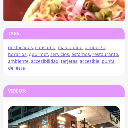
TAGS:
destacados
,
consumo
,
maldonado
,
almuerzo
,
horarios
,
gourmet
,
servicios
,
estamos
,
restaurante
,
ambiente
,
accesibilidad
,
tarjetas
,
accesible
,
punta
del este
VIDEOS: