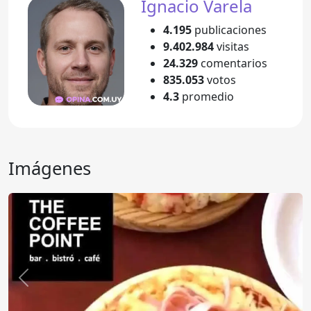
Ignacio Varela
4.195
publicaciones
9.402.984
visitas
24.329
comentarios
835.053
votos
4.3
promedio
Imágenes
Anterior
Sigu