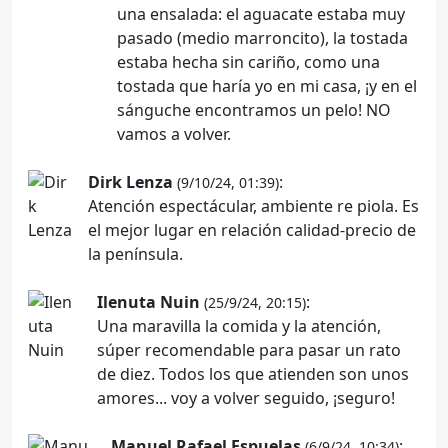
una ensalada: el aguacate estaba muy
pasado (medio marroncito), la tostada
estaba hecha sin cariño, como una
tostada que haría yo en mi casa, ¡y en el
sánguche encontramos un pelo! NO
vamos a volver.
Dirk Lenza
:
(9/10/24, 01:39)
Atención espectácular, ambiente re piola. Es
el mejor lugar en relación calidad-precio de
la península.
Ilenuta Nuin
:
(25/9/24, 20:15)
Una maravilla la comida y la atención,
súper recomendable para pasar un rato
de diez. Todos los que atienden son unos
amores... voy a volver seguido, ¡seguro!
Manuel Rafael Espuelas
:
(6/9/24, 10:34)