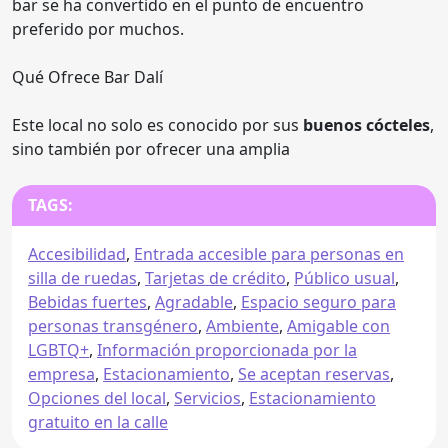
bar se ha convertido en el punto de encuentro
preferido por muchos.
Qué Ofrece Bar Dalí
Este local no solo es conocido por sus
buenos cócteles
,
sino también por ofrecer una amplia
TAGS:
Accesibilidad
,
Entrada accesible para personas en
silla de ruedas
,
Tarjetas de crédito
,
Público usual
,
Bebidas fuertes
,
Agradable
,
Espacio seguro para
personas transgénero
,
Ambiente
,
Amigable con
LGBTQ+
,
Información proporcionada por la
empresa
,
Estacionamiento
,
Se aceptan reservas
,
Opciones del local
,
Servicios
,
Estacionamiento
gratuito en la calle