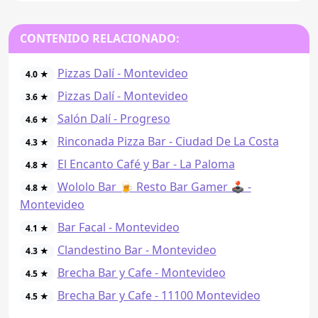
CONTENIDO RELACIONADO:
Pizzas Dalí - Montevideo
4.0 ★
Pizzas Dalí - Montevideo
3.6 ★
Salón Dalí - Progreso
4.6 ★
Rinconada Pizza Bar - Ciudad De La Costa
4.3 ★
El Encanto Café y Bar - La Paloma
4.8 ★
Wololo Bar 🍺 Resto Bar Gamer 🕹 -
4.8 ★
Montevideo
Bar Facal - Montevideo
4.1 ★
Clandestino Bar - Montevideo
4.3 ★
Brecha Bar y Cafe - Montevideo
4.5 ★
Brecha Bar y Cafe - 11100 Montevideo
4.5 ★