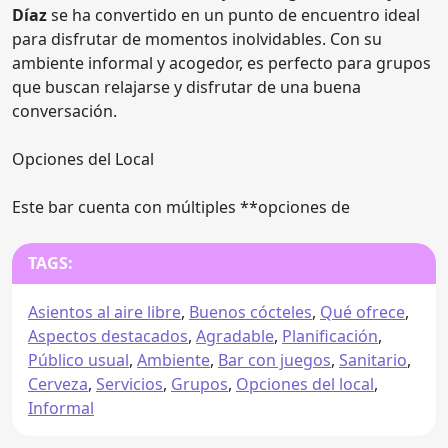
Díaz
se ha convertido en un punto de encuentro ideal
para disfrutar de momentos inolvidables. Con su
ambiente informal y acogedor, es perfecto para grupos
que buscan relajarse y disfrutar de una buena
conversación.
Opciones del Local
Este bar cuenta con múltiples **opciones de
TAGS:
Asientos al aire libre
,
Buenos cócteles
,
Qué ofrece
,
Aspectos destacados
,
Agradable
,
Planificación
,
Público usual
,
Ambiente
,
Bar con juegos
,
Sanitario
,
Cerveza
,
Servicios
,
Grupos
,
Opciones del local
,
Informal