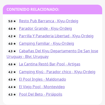
CONTENIDO RELACIONADO:
Resto Pub Barranca - Kiyu-Ordeig
5.0 ★
Parador Grande - Kiyu-Ordeig
4.6 ★
Parrilla Y Panaderia Libertad - Kiyu-Ordeig
4.2 ★
Camping Familiar - Kiyu-Ordeig
4.0 ★
Cabañas Del Kiyu Departamento De San Jose
4.3 ★
Uruguay - Blvr. Uruguay
La Cantina Restó Bar-Pool - Artigas
4.6 ★
Camping Kiyú - Parador chico - Kiyu-Ordeig
4.2 ★
El Pool Ingles - Maldonado
4.5 ★
El Viejo Pool - Montevideo
4.4 ★
Pool Del Beto - Piriápolis
4.3 ★