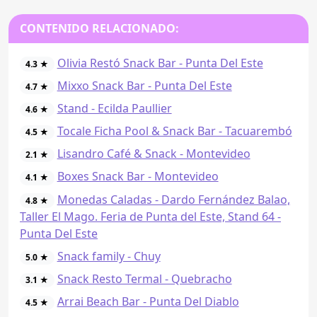
CONTENIDO RELACIONADO:
Olivia Restó Snack Bar - Punta Del Este
4.3 ★
Mixxo Snack Bar - Punta Del Este
4.7 ★
Stand - Ecilda Paullier
4.6 ★
Tocale Ficha Pool & Snack Bar - Tacuarembó
4.5 ★
Lisandro Café & Snack - Montevideo
2.1 ★
Boxes Snack Bar - Montevideo
4.1 ★
Monedas Caladas - Dardo Fernández Balao,
4.8 ★
Taller El Mago. Feria de Punta del Este, Stand 64 -
Punta Del Este
Snack family - Chuy
5.0 ★
Snack Resto Termal - Quebracho
3.1 ★
Arrai Beach Bar - Punta Del Diablo
4.5 ★