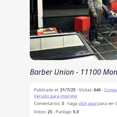
Barber Union - 11100 Mon
Publicado el:
21/7/25
-
Visitas:
646
-
Compa
Versión para imprimir
Comentarios:
3
- haga
click aquí
para ver 
Votos:
25
- Puntaje:
5.0