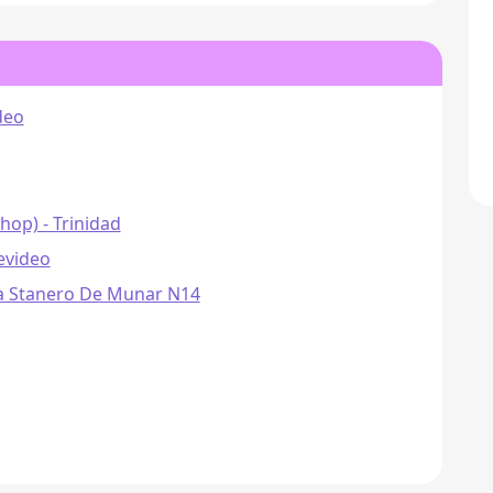
deo
hop) - Trinidad
evideo
a Stanero De Munar N14