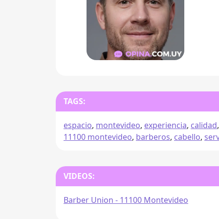
TAGS:
espacio
,
montevideo
,
experiencia
,
calidad
11100 montevideo
,
barberos
,
cabello
,
serv
VIDEOS:
Barber Union - 11100 Montevideo