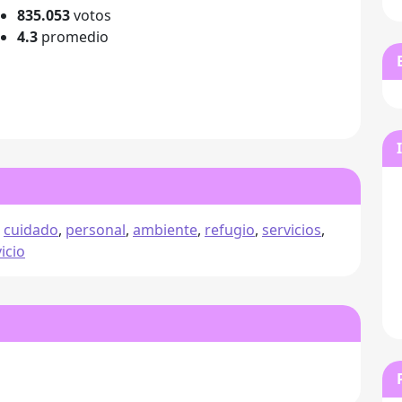
835.053
votos
4.3
promedio
,
cuidado
,
personal
,
ambiente
,
refugio
,
servicios
,
icio