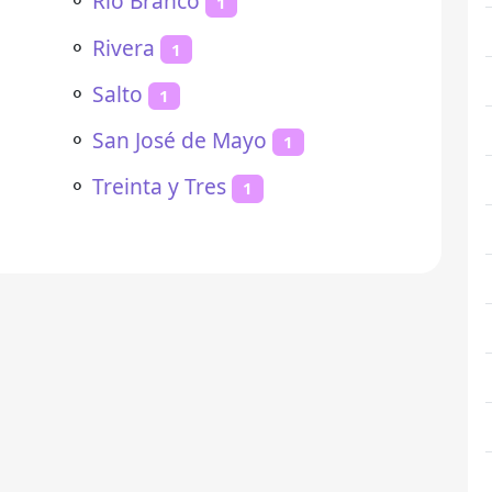
⚬
Rio Branco
1
⚬
Rivera
1
⚬
Salto
1
⚬
San José de Mayo
1
⚬
Treinta y Tres
1