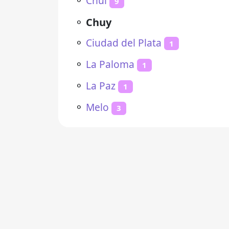
⚬
Chui
9
⚬
Chuy
⚬
Ciudad del Plata
1
⚬
La Paloma
1
⚬
La Paz
1
⚬
Melo
3