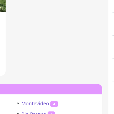
l
⚬
Montevideo
4