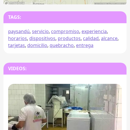
TAGS:
paysandú
,
servicio
,
compromiso
,
experiencia
,
horarios
,
dispositivos
,
productos
,
calidad
,
alcance
,
tarjetas
,
domicilio
,
quebracho
,
entrega
VIDEOS: