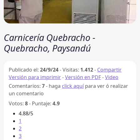
Carnicería Quebracho -
Quebracho, Paysandú
Publicado el:
24/9/24
-
Visitas:
1.412
-
Compartir
Versión para imprimir
-
Versión en PDF
-
Video
Comentarios:
7
- haga
click aquí
para ver ó realizar
un comentario
Votos:
8
- Puntaje:
4.9
4.88/5
1
2
3