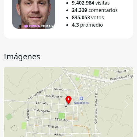
9.402.984
visitas
24.329
comentarios
835.053
votos
4.3
promedio
Imágenes
Anterior
Sigu