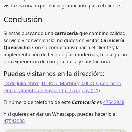
visita sea una experiencia gratificante para el cliente.
Conclusión
Si estás buscando una
carnicería
que combine calidad,
servicio y conveniencia, no dudes en visitar
Carnicería
Quebracho
. Con su compromiso hacia el cliente y la
implementación de tecnologías modernas, te aseguran
una experiencia de compra única y satisfactoria.
Puedes visitarnos en la dirección::
18 de Julio entre, Dr. Raul Martini y
,
60001
Quebracho
,
Departamento de Paysandú
- Uruguay (
UY
)
El número de telefono de este
Carnicería
es
47542938
.
Y si quieres enviar un Whastapp, puedes hacerlo al
47542938