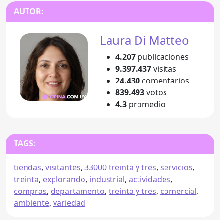
AUTOR:
Laura Di Matteo
4.207
publicaciones
9.397.437
visitas
24.430
comentarios
839.493
votos
4.3
promedio
TAGS:
tiendas
,
visitantes
,
33000 treinta y tres
,
servicios
,
treinta
,
explorando
,
industrial
,
actividades
,
compras
,
departamento
,
treinta y tres
,
comercial
,
ambiente
,
variedad