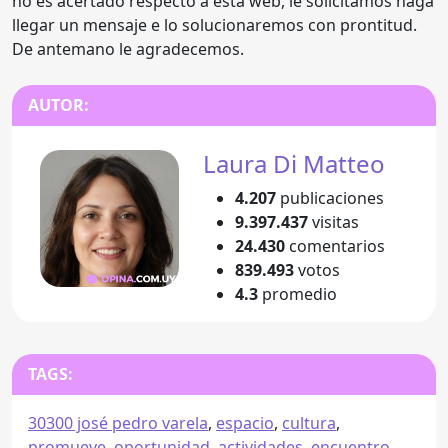
no es acertado respecto a esta web, le solicitamos haga
llegar un mensaje e lo solucionaremos con prontitud.
De antemano le agradecemos.
AUTOR:
Laura Di Matteo
4.207
publicaciones
9.397.437
visitas
24.430
comentarios
839.493
votos
4.3
promedio
TAGS:
30300 josé pedro varela
,
espacio
,
cultura
,
promueve
,
oportunidad
,
actividades
,
encuentro
,